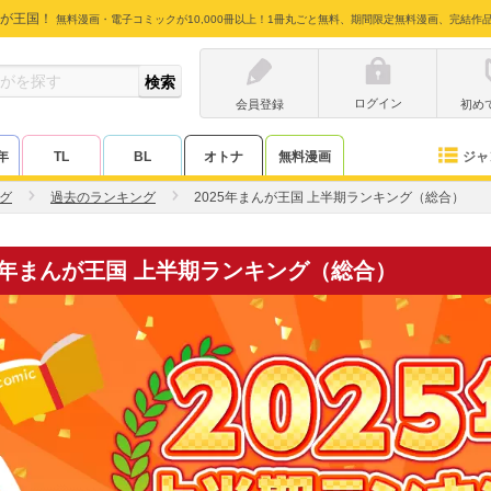
が王国！
無料漫画・電子コミックが10,000冊以上！1冊丸ごと無料、期間限定無料漫画、完結作
ログイン
会員登録
初め
ジャ
年
TL
BL
オトナ
無料漫画
グ
過去のランキング
2025年まんが王国 上半期ランキング（総合）
25年まんが王国 上半期ランキング（総合）