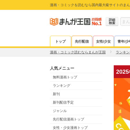
漫画・コミックを読むなら国内最大級サイトのまん
詳細
検索
トップ
先行配信
女性/少女
青年/少
漫画・コミック読むならまんが王国
ランキン
人気メニュー
20
無料漫画トップ
ランキング
新刊
新刊配信予定
ジャンル
先行配信漫画トップ
女性・少女漫画トップ