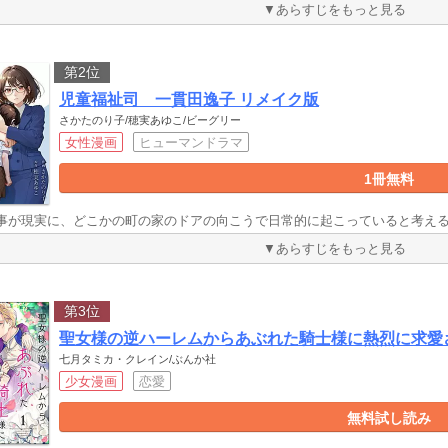
▼あらすじをもっと見る
第2位
児童福祉司 一貫田逸子 リメイク版
さかたのり子/穂実あゆこ/ビーグリー
女性漫画
ヒューマンドラマ
1冊無料
事が現実に、どこかの町の家のドアの向こうで日常的に起こっていると考え
▼あらすじをもっと見る
第3位
聖女様の逆ハーレムからあぶれた騎士様に熱烈に求愛
七月タミカ・クレイン/ぶんか社
少女漫画
恋愛
無料試し読み