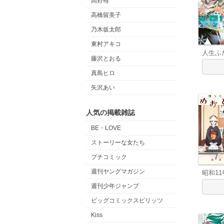
高野苺
高橋留美子
乃木坂太郎
東村アキコ
人生ふ
藤沢とおる
真島ヒロ
矢沢あい
人気の掲載雑誌
BE・LOVE
ストーリーな女たち
プチコミック
週刊ヤングマガジン
昭和1
週刊少年ジャンプ
ビッグコミックスピリッツ
Kiss