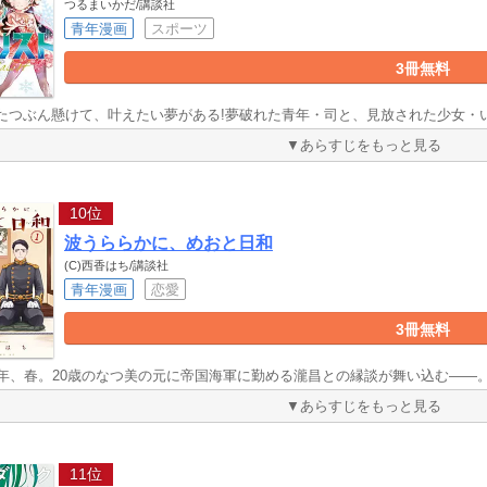
つるまいかだ/講談社
青年漫画
スポーツ
3冊無料
たつぶん懸けて、叶えたい夢がある!夢破れた青年・司と、見放された少女・
▼あらすじをもっと見る
10位
波うららかに、めおと日和
(C)西香はち/講談社
青年漫画
恋愛
3冊無料
1年、春。20歳のなつ美の元に帝国海軍に勤める瀧昌との縁談が舞い込む――
▼あらすじをもっと見る
11位