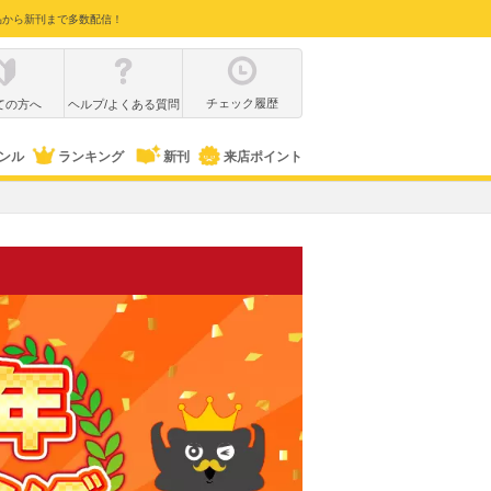
品から新刊まで多数配信！
チェック履歴
ての方へ
ヘルプ/よくある質問
ンル
ランキング
新刊
来店ポイント