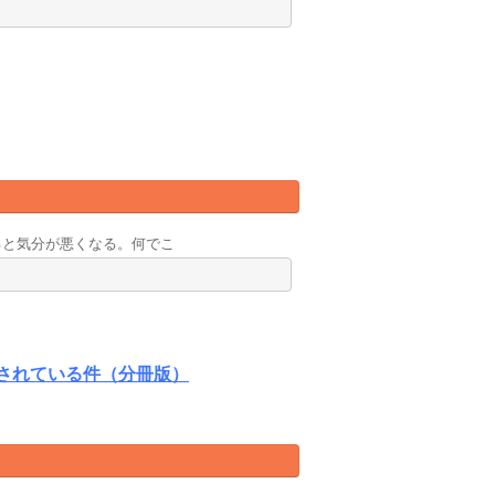
ると気分が悪くなる。何でこ
されている件（分冊版）