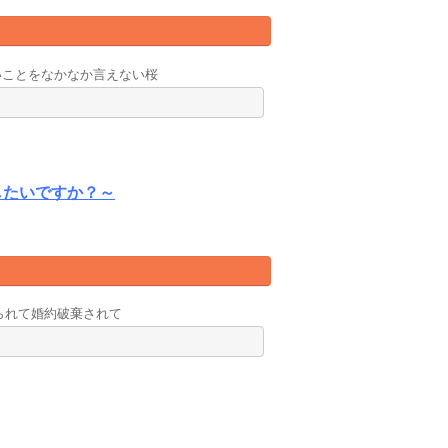
いことをなかなか言えない桜
したいですか？～
られて婚約破棄されて