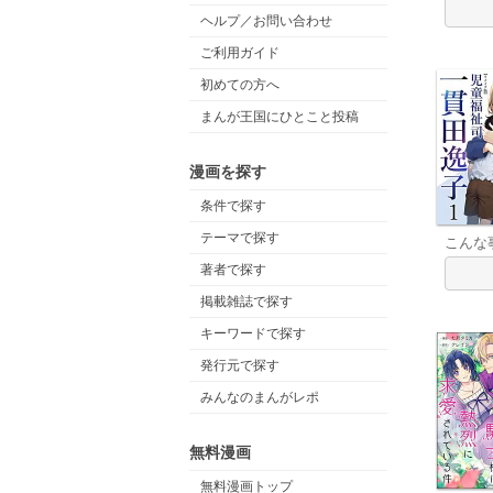
ヘルプ／お問い合わせ
ご利用ガイド
初めての方へ
まんが王国にひとこと投稿
漫画を探す
条件で探す
テーマで探す
こんな
著者で探す
掲載雑誌で探す
キーワードで探す
発行元で探す
みんなのまんがレポ
無料漫画
無料漫画トップ