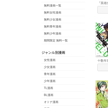
『英雄
無料漫画一覧
無料女性漫画
無料少女漫画
無料青年漫画
無料少年漫画
期間限定 無料一覧
ジャンル別漫画
女性漫画
十数年
少女漫画
青年漫画
少年漫画
TL漫画
BL漫画
オトナ漫画