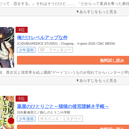
だって、恋をする。』それはそうだけど……、「だからって童貞を奪った責
▼あらすじをもっと見る
4位
俺だけレベルアップな件
(C)DUBU(REDICE STUDIO)，Chugong， h-goon 2018 / D&C MEDIA
少年漫画
SF・ファンタジー
無料試し読み
前、異次元と現世界を結ぶ通路”ゲート”というものが現れてからハンターと
▼あらすじをもっと見る
5位
薬屋のひとりごと～猫猫の後宮謎解き手帳～
日向夏/倉田三ノ路/しのとうこ/小学館
少年漫画
サスペンス・ミステリー