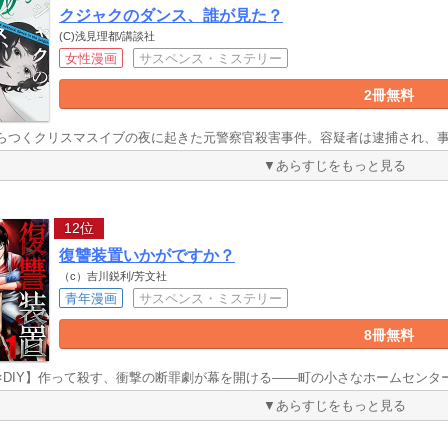
クジャクのダンス、誰が見た？
(C)浅見理都/講談社
女性漫画
サスペンス・ミステリー
2冊無料
らつくクリスマスイブの夜に起きた元警察官殺害事件。容疑者は逮捕され、
▼あらすじをもっと見る
12位
復讐装置いかがですか？
（c）吉川鋭利/芳文社
青年漫画
サスペンス・ミステリー
8冊無料
×DIY】作って殺す、衝撃の断罪劇が幕を開ける――町の小さなホームセンタ
▼あらすじをもっと見る