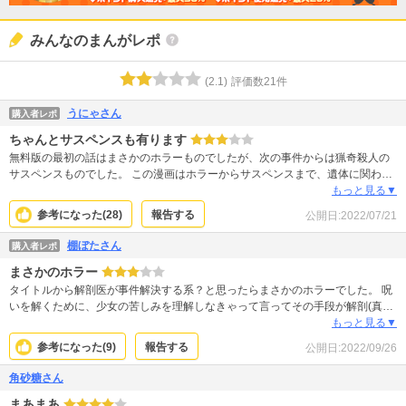
みんなのまんがレポ
(
2.1
)
評価数
21
件
うにゃさん
購入者レポ
ちゃんとサスペンスも有ります
無料版の最初の話はまさかのホラーものでしたが、次の事件からは猟奇殺人の
サスペンスものでした。 この漫画はホラーからサスペンスまで、遺体に関わる
事なら何でも幅広く展開させていく予定なのでしょうかね。 少々タイトルから
もっと見る▼
はホラー要素有りとはわかりにくかったかとは思いますが、思ったジャンルと
参考になった(
28
)
報告する
公開日:
2022/07/21
違ったからと言って漫画自体を低評価にしてしまうのはもったいないです。
で、肝心の漫画ですが、画力はまあまあ。グロい内容なので、このくらいの軽
棚ぼたさん
購入者レポ
い絵の方がすらすら読みやすいのかもしれません。突っ込みどころは多々あり
まさかのホラー
ますが、話はよくまとまっています。2事件目の猟奇殺人はありがちな内容でし
たが、意外と1事件目のホラーの方が珍しい内容で個人的には好きです。
タイトルから解剖医が事件解決する系？と思ったらまさかのホラーでした。 呪
いを解くために、少女の苦しみを理解しなきゃって言ってその手段が解剖(真っ
裸にして切り刻む)なのは少女的にOKなの？って思ったりはしました。 話とし
もっと見る▼
ては纏まってるし、キャラクターはあんまり魅力ないけど絵はあっさり系で見
参考になった(
9
)
報告する
公開日:
2022/09/26
やすいです。 他の方も言ってますが、自分が思ってたジャンルと違うってだけ
で低評価にするのはちょっと違うと思います。
角砂糖さん
まあまあ