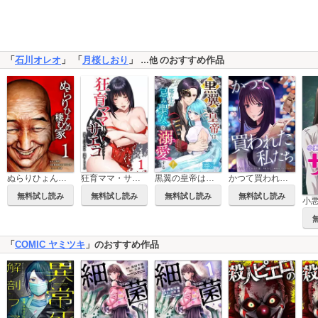
「
石川オレオ
」 「
月桜しおり
」
のおすすめ作品
…他
ぬらりひょんの棲む家【単行本版】
狂育ママ・サエコ─この子のためなら─【単行本版】
黒翼の皇帝は塔の上の忌み聖女を溺愛する【単行本版】
かつて買われた私たち
無料試し読み
無料試し読み
無料試し読み
無料試し読み
「
COMIC ヤミツキ
」のおすすめ作品