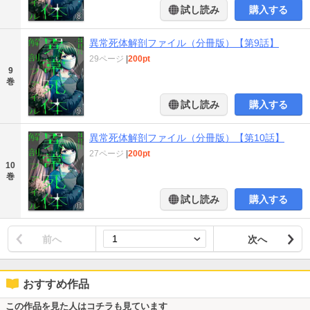
試し読み
購入する
異常死体解剖ファイル（分冊版）【第9話】
29ページ
|
200pt
9
巻
試し読み
購入する
異常死体解剖ファイル（分冊版）【第10話】
27ページ
|
200pt
10
巻
試し読み
購入する
前へ
次へ
おすすめ作品
この作品を見た人はコチラも見ています