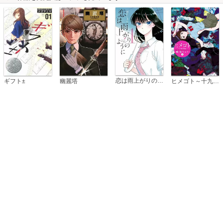
恋は雨上がりのように
ギフト±
幽麗塔
ヒメゴト～十九歳の制服～