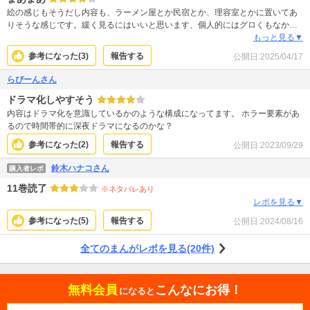
絵の感じもそうだし内容も、ラーメン屋とか民宿とか、理容室とかに置いてあ
りそうな感じです。緩く見るにはいいと思います、個人的にはグロくもなかっ
たので 続きが気になるような感じではないかもですが、難しい話ではないので
もっと見る▼
気軽に読めると思います
参考になった(
3
)
報告する
公開日:
2025/04/17
らぴーんさん
ドラマ化しやすそう
内容はドラマ化を意識しているかのような構成になってます。 ホラー要素があ
るので時間帯的に深夜ドラマになるのかな？
参考になった(
2
)
報告する
公開日:
2023/09/29
鈴木ハナコさん
購入者レポ
11巻読了
※ネタバレあり
レポを見る▼
参考になった(
5
)
報告する
公開日:
2024/08/16
全てのまんがレポを見る(20件)
無料会員
こんなにお得！
になると