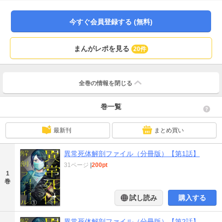
Vol.1」に収録されています。重複購入にご注意ください。
今すぐ会員登録する (無料)
まんがレポを見る
20件
全巻の情報を
閉じる
巻一覧
最新刊
まとめ買い
異常死体解剖ファイル（分冊版）【第1話】
31ページ
|
200pt
1
巻
試し読み
購入する
異常死体解剖ファイル（分冊版）【第2話】