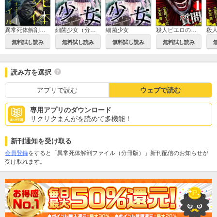
異常死体解剖ファイル
細菌少女（分冊版）
細菌少女
殺人ピエロの質問
無料試し読み
無料試し読み
無料試し読み
無料試し読み
読み方を選択
アプリで読む
ウェブで読む
専用アプリのダウンロード
サクサクまんがを読めて多機能！
新刊通知を受け取る
会員登録
をすると「異常死体解剖ファイル（分冊版）」新刊配信のお知らせが
受け取れます。