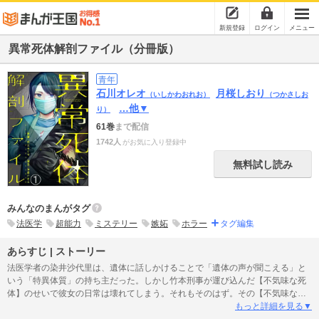
新規登録
ログイン
メニュー
異常死体解剖ファイル（分冊版）
青年
石川オレオ
月桜しおり
（いしかわおれお）
（つかさしお
…他▼
り）
61巻
まで配信
1742人
がお気に入り登録中
無料試し読み
みんなのまんがタグ
法医学
超能力
ミステリー
嫉妬
ホラー
タグ編集
あらすじ | ストーリー
法医学者の染井沙代里は、遺体に話しかけることで「遺体の声が聞こえる」と
いう「特異体質」の持ち主だった。しかし竹本刑事が運び込んだ【不気味な死
体】のせいで彼女の日常は壊れてしまう。それもそのはず。その【不気味な死
体】は【呪われた死体】だったのだ。 ※この作品は「COMIC ヤミツキ
もっと詳細を見る▼