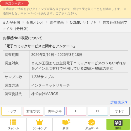
限定クーポン
※通知する情報およびタイミングが異なりますので、併せて受け取ることをお勧めします。 ※
通知をしないキャンペーンもあります。ご了承ください。
まんが王国
石川オレオ
青年漫画
COMIC ヤミツキ
異常死体解剖フ
ァイル（分冊版）
お得感No.1表記について
「電子コミックサービスに関するアンケート」
調査期間
2026年3月6日～2026年3月18日
調査対象
まんが王国または主要電子コミックサービスのうちいずれか
をメイン且つ有料で利用している20歳～69歳の男女
サンプル数
1,236サンプル
調査方法
インターネットリサーチ
調査委託先
株式会社MARCS
詳細表示▼
トップ
女性/少女
青年/少年
TL
BL
オトナ
無料
ジャンル
ランキング
新刊
来店ﾎﾟｲﾝﾄ