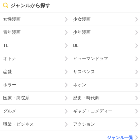
ジャンルから探す
女性漫画
少女漫画
青年漫画
少年漫画
TL
BL
オトナ
ヒューマンドラマ
恋愛
サスペンス
ホラー
ネオン
医療・病院系
歴史・時代劇
グルメ
ギャグ・コメディー
職業・ビジネス
アクション
ジャンル一覧