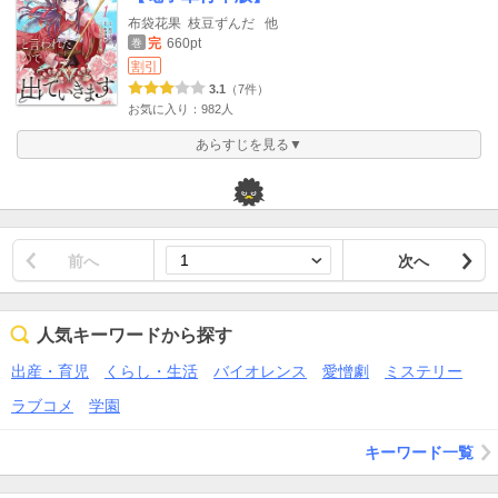
布袋花果
枝豆ずんだ
他
完
660pt
巻
割引
3.1
（7件）
お気に入り：982人
あらすじを見る▼
前へ
次へ
人気キーワードから探す
出産・育児
くらし・生活
バイオレンス
愛憎劇
ミステリー
ラブコメ
学園
キーワード一覧