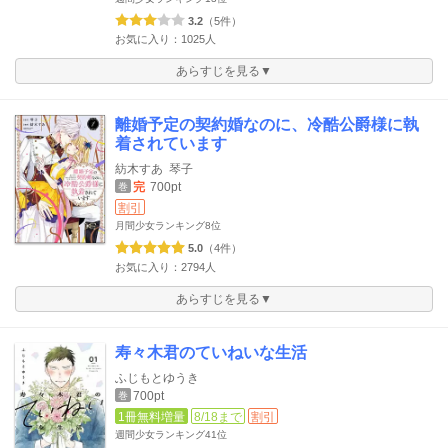
3.2
（5件）
お気に入り：1025人
あらすじを見る▼
離婚予定の契約婚なのに、冷酷公爵様に執
着されています
紡木すあ
琴子
完
700pt
巻
割引
月間少女ランキング
8位
5.0
（4件）
お気に入り：2794人
あらすじを見る▼
寿々木君のていねいな生活
ふじもとゆうき
700pt
巻
1冊無料増量
8/18まで
割引
週間少女ランキング
41位