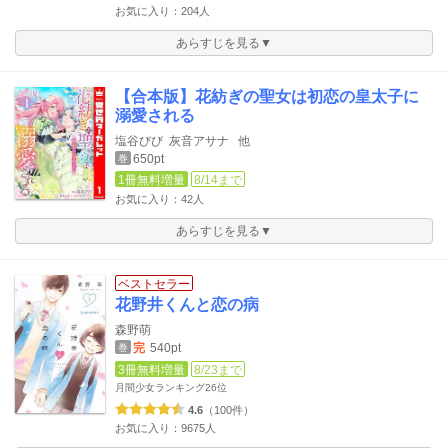
お気に入り：204人
あらすじを見る▼
【合本版】花紡ぎの聖女は初恋の皇太子に
溺愛される
塩谷びび
灰音アサナ
他
650pt
巻
1冊無料増量
8/14まで
お気に入り：42人
あらすじを見る▼
ベストセラー
花野井くんと恋の病
森野萌
完
540pt
巻
3冊無料増量
8/23まで
月間少女ランキング
26位
4.6
（100件）
お気に入り：9675人