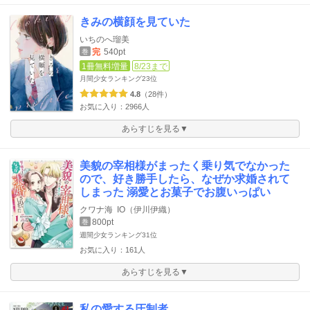
きみの横顔を見ていた
いちのへ瑠美
完
540pt
巻
1冊無料増量
8/23まで
月間少女ランキング
23位
4.8
（28件）
お気に入り：2966人
あらすじを見る▼
美貌の宰相様がまったく乗り気でなかった
ので、好き勝手したら、なぜか求婚されて
しまった 溺愛とお菓子でお腹いっぱい
クワナ海
IO（伊川伊織）
800pt
巻
週間少女ランキング
31位
お気に入り：161人
あらすじを見る▼
私の愛する圧制者