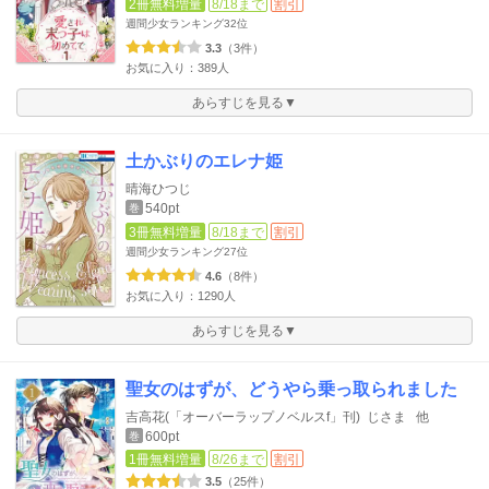
2冊無料増量
8/18まで
割引
週間少女ランキング
32位
3.3
（3件）
お気に入り：389人
あらすじを見る▼
土かぶりのエレナ姫
晴海ひつじ
540pt
巻
3冊無料増量
8/18まで
割引
週間少女ランキング
27位
4.6
（8件）
お気に入り：1290人
あらすじを見る▼
聖女のはずが、どうやら乗っ取られました
吉高花(「オーバーラップノベルスf」刊)
じさま
他
600pt
巻
1冊無料増量
8/26まで
割引
3.5
（25件）