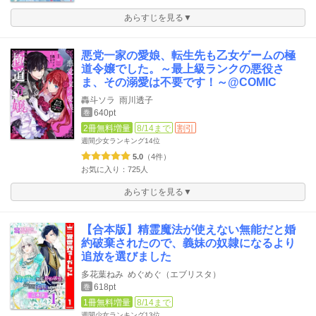
あらすじを見る▼
悪党一家の愛娘、転生先も乙女ゲームの極
道令嬢でした。～最上級ランクの悪役さ
ま、その溺愛は不要です！～@COMIC
轟斗ソラ
雨川透子
640pt
巻
2冊無料増量
8/14まで
割引
週間少女ランキング
14位
5.0
（4件）
お気に入り：725人
あらすじを見る▼
【合本版】精霊魔法が使えない無能だと婚
約破棄されたので、義妹の奴隷になるより
追放を選びました
多花葉ねみ
めぐめぐ（エブリスタ）
618pt
巻
1冊無料増量
8/14まで
週間少女ランキング
13位