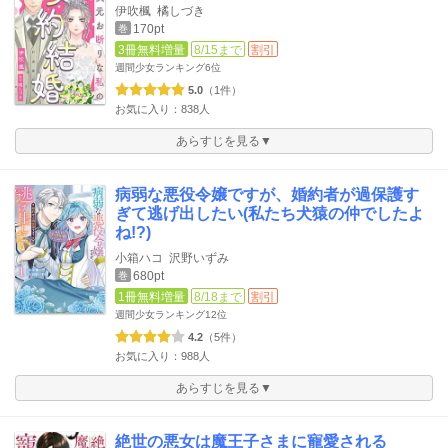
伊吹楓
橘しづき
170pt
巻
3冊無料増量
8/15まで
割引
週間少女ランキング
6位
5.0
（1件）
お気に入り：838人
あらすじを見る▼
病弱な悪役令嬢ですが、婚約者が過保護す
ぎて逃げ出したい(私たち犬猿の仲でしたよ
ね!?)
小箱ハコ
沢野いずみ
680pt
巻
1冊無料増量
8/18まで
割引
週間少女ランキング
12位
4.2
（5件）
お気に入り：988人
あらすじを見る▼
絶世の悪女は魔王子さまに寵愛される