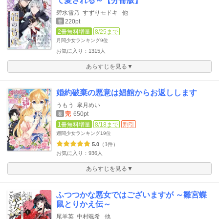
て愛される～【分冊版】
碧水雪乃
すずりモドキ
他
220pt
巻
2冊無料増量
8/25まで
月間少女ランキング
9位
お気に入り：1315人
あらすじを見る▼
婚約破棄の悪意は娼館からお返しします
うもう
皐月めい
完
650pt
巻
1冊無料増量
8/18まで
割引
週間少女ランキング
19位
5.0
（1件）
お気に入り：936人
あらすじを見る▼
ふつつかな悪女ではございますが ～雛宮蝶
鼠とりかえ伝～
尾羊英
中村颯希
他