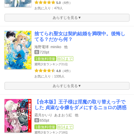
5.0
（6件）
お気に入り：479人
あらすじを見る▼
捨てられ聖女は契約結婚を満喫中。後悔し
てる？だから何？
海野電球
miniko
他
720pt
巻
1冊無料増量
8/12まで
週間少女ランキング
21位
4.8
（4件）
お気に入り：1335人
あらすじを見る▼
【合本版】王子様は淫魔の取り替えっ子で
した 貞淑な令嬢をダメにするニョロの誘惑
霜月かいり
あまおう紅
他
650pt
巻
1冊無料増量
8/14まで
週間少女ランキング
18位