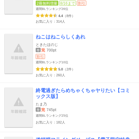
2冊無料増量
8/16まで
割引
週間BLランキング
26位
4.4
（8件）
お気に入り：314人
ねこはねこらしくあれ
ときたほのじ
完
700pt
巻
割引
週間BLランキング
10位
5.0
（2件）
お気に入り：260人
終電過ぎたらめちゃくちゃヤりたい【コミ
ックス版】
たま乃
完
745pt
巻
週間BLランキング
25位
お気に入り：182人