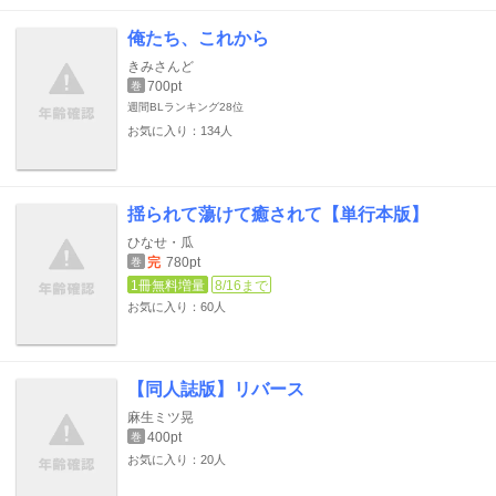
俺たち、これから
きみさんど
700pt
巻
週間BLランキング
28位
お気に入り：134人
揺られて蕩けて癒されて【単行本版】
ひなせ・瓜
完
780pt
巻
1冊無料増量
8/16まで
お気に入り：60人
【同人誌版】リバース
麻生ミツ晃
400pt
巻
お気に入り：20人