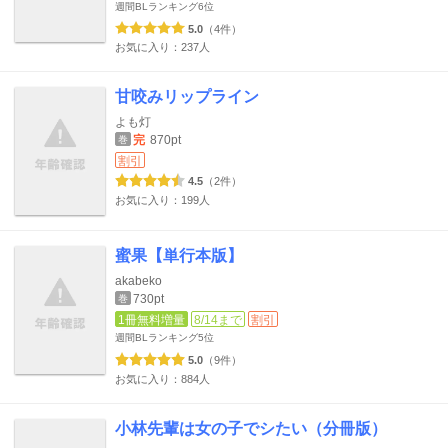
週間BLランキング
6位
5.0
（4件）
お気に入り：237人
甘咬みリップライン
よも灯
完
870pt
巻
割引
4.5
（2件）
お気に入り：199人
蜜果【単行本版】
akabeko
730pt
巻
1冊無料増量
8/14まで
割引
週間BLランキング
5位
5.0
（9件）
お気に入り：884人
小林先輩は女の子でシたい（分冊版）