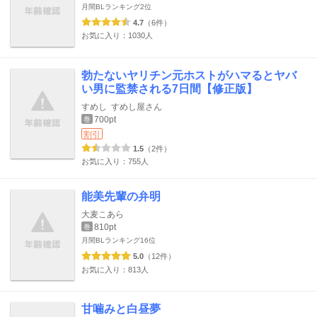
月間BLランキング
2位
4.7
（6件）
お気に入り：1030人
勃たないヤリチン元ホストがハマるとヤバ
い男に監禁される7日間【修正版】
すめし
すめし屋さん
700pt
巻
割引
1.5
（2件）
お気に入り：755人
能美先輩の弁明
大麦こあら
810pt
巻
月間BLランキング
16位
5.0
（12件）
お気に入り：813人
甘噛みと白昼夢