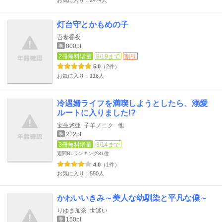
灯台守とかもめの子
吾妻香夜
800pt
巻
2冊無料増量
8/19まで
割引
5.0
（2件）
お気に入り：116人
冷遇婿ライフを満喫しようとしたら、溺愛
ルートに入りました!?
宝生悠亜
子羊ノニク
他
222pt
巻
3冊無料増量
8/14まで
週間BLランキング
31位
4.0
（1件）
お気に入り：550人
かわいいきみ～美人な幼馴染と平凡な僕～
りゆま加奈
世迷い
150pt
巻