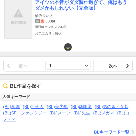
アイツの本音がダダ漏れ過ぎて、俺はもう
ダメかもしれない【完全版】
柚依りい太
完
600pt
巻
週間BLランキング
33位
お気に入り：69人
前へ
次へ
BL作品を探す
人気キーワード
(BL)学園
(BL)社会人
(BL)美少年
(BL)幼馴染
(BL)男の娘・女装
(BL)SF・ファンタジー
(BL)スーツ
(BL)先生
(BL)メガネ
(BL)コ
メディ
BLキーワード一覧