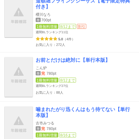
道頓堀フライングジーザス【電子限定特典
付き】
櫻川なろ
700pt
巻
1冊無料増量
8/12まで
割引
週間BLランキング
11位
5.0
（4件）
お気に入り：272人
お前とだけは絶対に【単行本版】
こん炉
完
780pt
巻
1冊無料増量
8/12まで
週間BLランキング
27位
お気に入り：88人
噛まれたがり迅くんはもう待てない【単行
本版】
古市みつる
完
780pt
巻
1冊無料増量
8/16まで