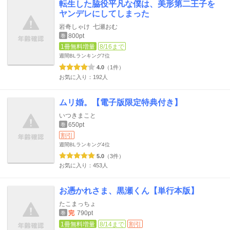
転生した脇役平凡な僕は、美形第二王子を
ヤンデレにしてしまった
岩奇しゃけ
七瀬おむ
800pt
巻
1冊無料増量
8/16まで
週間BLランキング
7位
4.0
（1件）
お気に入り：192人
ムリ婚。【電子版限定特典付き】
いつきまこと
650pt
巻
割引
週間BLランキング
4位
5.0
（3件）
お気に入り：453人
お憑かれさま、黒瀬くん【単行本版】
たこまっちょ
完
790pt
巻
1冊無料増量
8/14まで
割引