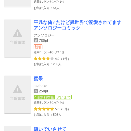
週間BLランキング
41位
お気に入り：54人
平凡な俺♂だけど異世界で溺愛されてます
アンソロジーコミック
アンソロジー
780pt
巻
割引
週間BLランキング
16位
4.0
（1件）
お気に入り：255人
蜜果
akabeko
250pt
巻
4冊無料増量
8/14まで
週間BLランキング
44位
5.0
（3件）
お気に入り：505人
嫌いでいさせて