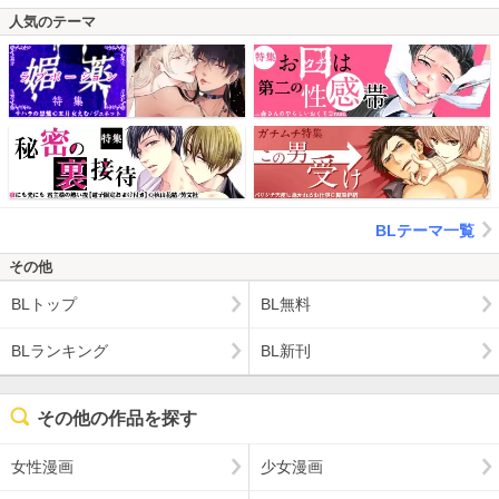
人気のテーマ
BLテーマ一覧
その他
BLトップ
BL無料
BLランキング
BL新刊
その他の作品を探す
女性漫画
少女漫画