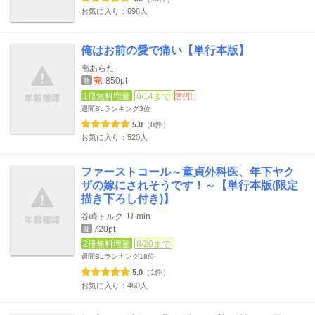
お気に入り：696人
俺はお前の愛で痛い【単行本版】
南あらた
完
850pt
巻
1冊無料増量
8/14まで
割引
週間BLランキング
3位
5.0
（8件）
お気に入り：520人
ファーストコール～童貞外科医、年下ヤク
ザの嫁にされそうです！～【単行本版(限定
描き下ろし付き)】
谷崎トルク
U-min
720pt
巻
2冊無料増量
8/20まで
週間BLランキング
18位
5.0
（1件）
お気に入り：460人