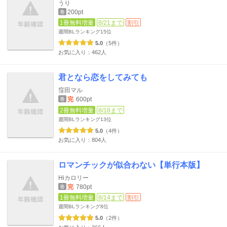
うり
200pt
巻
1冊無料増量
8/21まで
割引
週間BLランキング
15位
5.0
（5件）
お気に入り：462人
君となら恋をしてみても
窪田マル
完
600pt
巻
2冊無料増量
8/18まで
週間BLランキング
13位
5.0
（4件）
お気に入り：804人
ロマンチックが似合わない【単行本版】
Hiカロリー
完
780pt
巻
1冊無料増量
8/14まで
割引
週間BLランキング
8位
5.0
（2件）