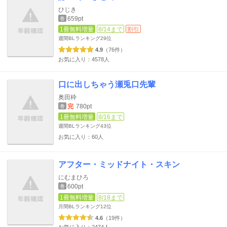
ひじき
659pt
巻
1冊無料増量
8/14まで
割引
週間BLランキング
29位
4.9
（76件）
お気に入り：4578人
口に出しちゃう瀬兎口先輩
奥田枠
完
780pt
巻
1冊無料増量
8/16まで
週間BLランキング
43位
お気に入り：60人
アフター・ミッドナイト・スキン
にむまひろ
600pt
巻
1冊無料増量
8/18まで
月間BLランキング
12位
4.6
（19件）
お気に入り：2474人