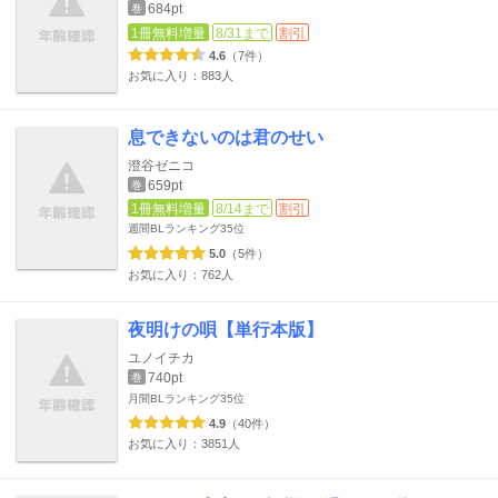
684pt
巻
1冊無料増量
8/31まで
割引
4.6
（7件）
お気に入り：883人
息できないのは君のせい
澄谷ゼニコ
659pt
巻
1冊無料増量
8/14まで
割引
週間BLランキング
35位
5.0
（5件）
お気に入り：762人
夜明けの唄【単行本版】
ユノイチカ
740pt
巻
月間BLランキング
35位
4.9
（40件）
お気に入り：3851人