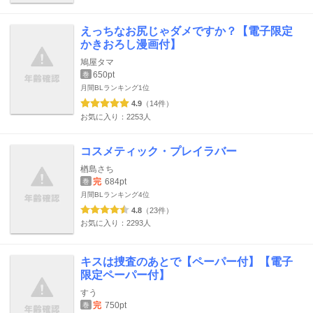
えっちなお尻じゃダメですか？【電子限定
かきおろし漫画付】
鳩屋タマ
650pt
巻
月間BLランキング
1位
4.9
（14件）
お気に入り：2253人
コスメティック・プレイラバー
楢島さち
完
684pt
巻
月間BLランキング
4位
4.8
（23件）
お気に入り：2293人
キスは捜査のあとで【ペーパー付】【電子
限定ペーパー付】
すう
完
750pt
巻