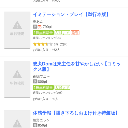
お気に入り：266人
イミテーション・プレイ【単行本版】
誉あん
完
790pt
巻
1冊無料増量
8/14まで
割引
週間BLランキング
9位
3.5
（2件）
お気に入り：462人
忠犬Domは東主任を甘やかしたい【コミッ
クス版】
夜鳴フニャ
800pt
巻
1冊無料増量
8/16まで
週間BLランキング
20位
お気に入り：80人
体感予報【描き下ろしおまけ付き特装版】
鯛野ニッケ
850pt
巻