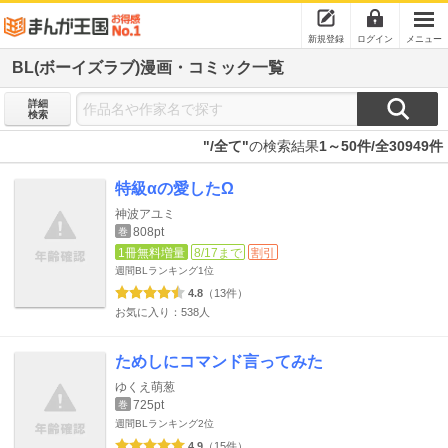
新規登録
ログイン
メニュー
BL(ボーイズラブ)漫画・コミック一覧
詳細
検索
"/全て"
の検索結果
1～50件/全30949件
特級αの愛したΩ
神波アユミ
808pt
巻
1冊無料増量
8/17まで
割引
週間BLランキング
1位
4.8
（13件）
お気に入り：538人
ためしにコマンド言ってみた
ゆくえ萌葱
725pt
巻
週間BLランキング
2位
4.9
（15件）