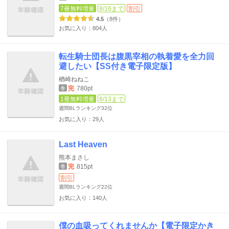
7冊無料増量
8/16まで
割引
4.5
（8件）
お気に入り：804人
転生騎士団長は腹黒宰相の執着愛を全力回
避したい【SS付き電子限定版】
楢崎ねねこ
完
780pt
巻
1冊無料増量
8/13まで
週間BLランキング
32位
お気に入り：29人
Last Heaven
熊本まさし
完
815pt
巻
割引
週間BLランキング
22位
お気に入り：140人
僕の血吸ってくれませんか【電子限定かき