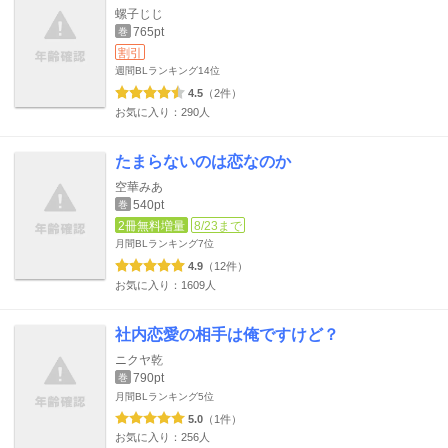
螺子じじ
765pt
巻
割引
週間BLランキング
14位
4.5
（2件）
お気に入り：290人
たまらないのは恋なのか
空華みあ
540pt
巻
2冊無料増量
8/23まで
月間BLランキング
7位
4.9
（12件）
お気に入り：1609人
社内恋愛の相手は俺ですけど？
ニクヤ乾
790pt
巻
月間BLランキング
5位
5.0
（1件）
お気に入り：256人