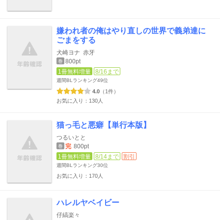
嫌われ者の俺はやり直しの世界で義弟達に
ごまをする
犬崎ヨナ
赤牙
800pt
巻
1冊無料増量
8/16まで
週間BLランキング
49位
4.0
（1件）
お気に入り：130人
猫っ毛と悪癖【単行本版】
つるいとと
完
800pt
巻
1冊無料増量
8/14まで
割引
週間BLランキング
30位
お気に入り：170人
ハレルヤベイビー
仔縞楽々