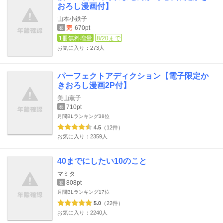
おろし漫画付】
山本小鉄子
完
670pt
巻
1冊無料増量
8/20まで
お気に入り：273人
パーフェクトアディクション【電子限定か
きおろし漫画2P付】
美山薫子
710pt
巻
月間BLランキング
38位
4.5
（12件）
お気に入り：2359人
40までにしたい10のこと
マミタ
808pt
巻
月間BLランキング
17位
5.0
（22件）
お気に入り：2240人