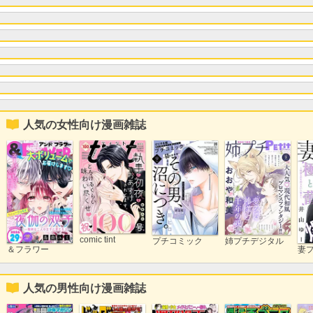
人気の女性向け漫画雑誌
comic tint
プチコミック
姉プチデジタル
＆フラワー
妻
人気の男性向け漫画雑誌