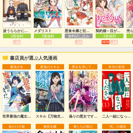
波うららかに、めおと日和
メダリスト
悪食令嬢と狂血公爵 ～その魔物、私が美味しくいただきます！～
契約婚～目が覚めたら結婚してました～
3冊無料
3冊無料
無料試し読み
3冊無料
割引
割引
割引
NEW
割引
書店員が選ぶ人気漫画
最強少女
最強のスキル
悪女を演じて…
本当の友情
世界最強の魔女、始めました ～私だけ『攻略サイト』を見れる世界で自由に生きます～
スキル【万物支配】に目覚めたおっさんは、ダンジョンで生計を立てることにしました～無職から始める支配者無双～
偽りの悪女ですが末永く幸せになりましょう～お望みの”恋多き女”を演じているのに夫の様子がおかしい～
二人一組になってください(コミック)
命がけの旅
無双令嬢
竜たちの助け
「死」の運命