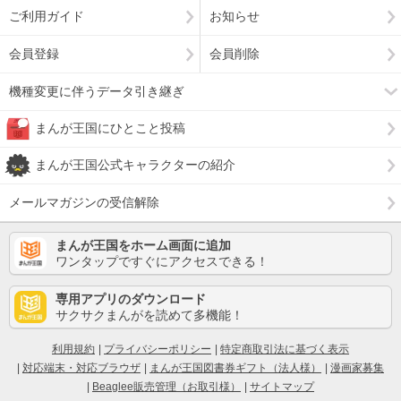
ご利用ガイド
お知らせ
会員登録
会員削除
機種変更に伴うデータ引き継ぎ
まんが王国にひとこと投稿
まんが王国公式キャラクターの紹介
メールマガジンの受信解除
まんが王国をホーム画面に追加
ワンタップですぐにアクセスできる！
専用アプリのダウンロード
サクサクまんがを読めて多機能！
利用規約
|
プライバシーポリシー
|
特定商取引法に基づく表示
|
対応端末・対応ブラウザ
|
まんが王国図書券ギフト（法人様）
|
漫画家募集
|
Beaglee販売管理（お取引様）
|
サイトマップ