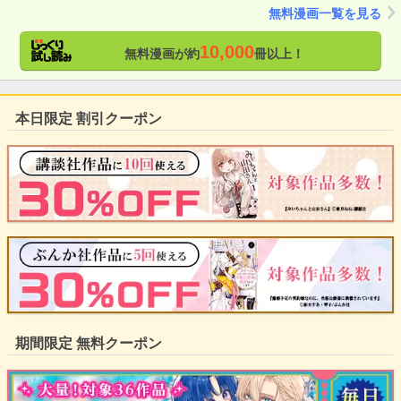
無料漫画一覧を見る
10,000
無料漫画が約
冊以上！
本日限定 割引クーポン
期間限定 無料クーポン