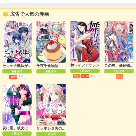
広告で人気の漫画
舞ワイフアサシン
この男、優良物件につき ～クレクレ義妹が私のすべてを奪ってきます～
セコケチ義妹がすべてを失った話 分冊版
千夜千食物語 ～敗国の姫ですが氷の皇子殿下がどうも溺愛してくれています～ 分冊版
1冊無料
1冊無料
3冊無料
3冊無料
先行
NEW
割引
先行
NEW
割引
花に雨、彼女には彼
サレ妻シタ夫の恋人たち ［comic tint］ 分冊版
3冊無料
5冊無料