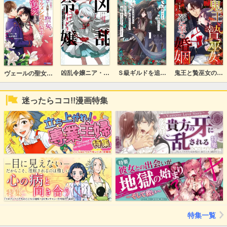
鬼王と贄巫女の死に至る婚姻（分冊版）
凶乱令嬢ニア・リストン 病弱令嬢に転生した神殺しの武人の華麗なる無双録
Ｓ級ギルドを追放されたけど、実は俺だけドラゴンの言葉がわかるので、気付いたときには竜騎士の頂点を極めてました。
ヴェールの聖女 ～醜いと誤解された聖女、イケメン護衛騎士に溺愛される～(コミック)
迷ったらココ!!漫画特集
特集一覧