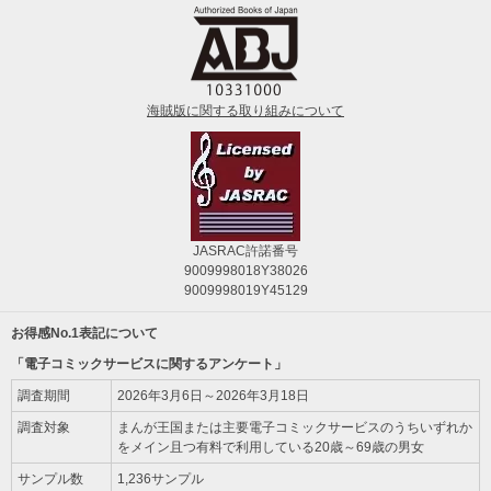
海賊版に関する取り組みについて
JASRAC許諾番号
9009998018Y38026
9009998019Y45129
お得感No.1表記について
「電子コミックサービスに関するアンケート」
調査期間
2026年3月6日～2026年3月18日
調査対象
まんが王国または主要電子コミックサービスのうちいずれか
をメイン且つ有料で利用している20歳～69歳の男女
サンプル数
1,236サンプル