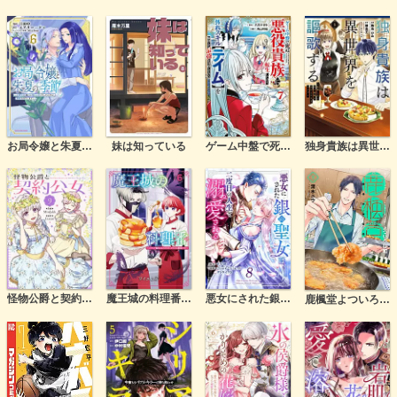
お局令嬢と朱夏の季節 ～冷徹宰相様のお飾りの妻になったはずが、溺愛されています～
妹は知っている
ゲーム中盤で死ぬ悪役貴族に転生したので、外れスキル【テイム】を駆使して最強を目指してみた
独身貴族は異世界を謳歌する ～結婚しない男の優雅なおひとりさまライフ～
悪女にされた銀の聖女は二度目の人生で溺愛される
怪物公爵と契約公女
魔王城の料理番 ～コワモテ魔族ばかりだけど、ホワイトな職場です～
鹿楓堂よついろ日和