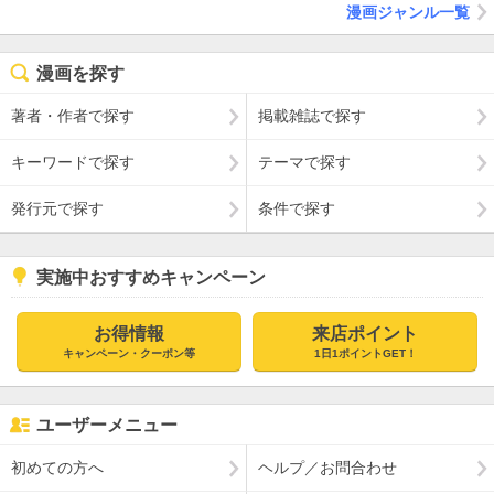
漫画ジャンル一覧
漫画を探す
著者・作者で探す
掲載雑誌で探す
キーワードで探す
テーマで探す
発行元で探す
条件で探す
実施中おすすめキャンペーン
お得情報
来店ポイント
キャンペーン・クーポン等
1日1ポイントGET！
ユーザーメニュー
初めての方へ
ヘルプ／お問合わせ