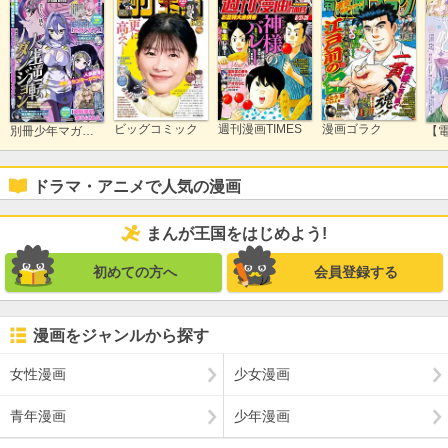
ビッグコミック
週刊漫画TIMES
漫画ゴラク
別冊少年マガジン
ドラマ・アニメで人気の漫画
まんが王国をはじめよう!
初めての方へ
会員登録する
漫画をジャンルから探す
女性漫画
少女漫画
青年漫画
少年漫画