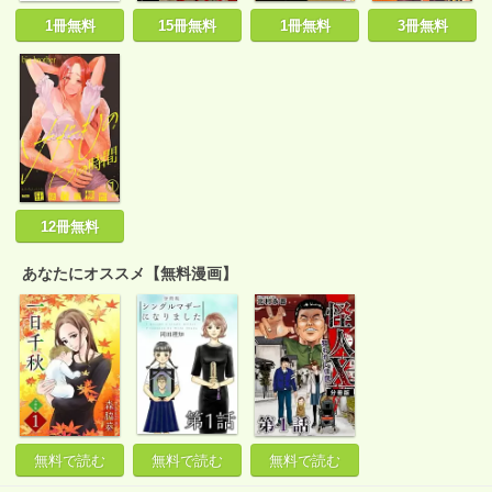
1冊無料
15冊無料
1冊無料
3冊無料
12冊無料
あなたにオススメ【無料漫画】
無料で読む
無料で読む
無料で読む