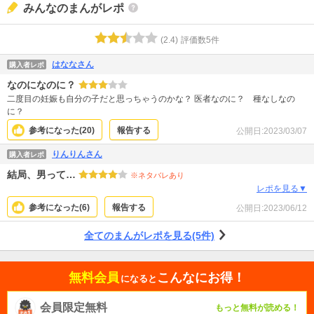
みんなのまんがレポ
(
2.4
)
評価数
5
件
はななさん
購入者レポ
なのになのに？
二度目の妊娠も自分の子だと思っちゃうのかな？ 医者なのに？ 種なしなの
に？
参考になった(
20
)
報告する
公開日:
2023/03/07
りんりんさん
購入者レポ
結局、男って…
※ネタバレあり
レポを見る▼
参考になった(
6
)
報告する
公開日:
2023/06/12
全てのまんがレポを見る(5件)
無料会員
こんなにお得！
になると
会員限定無料
もっと無料が読める！