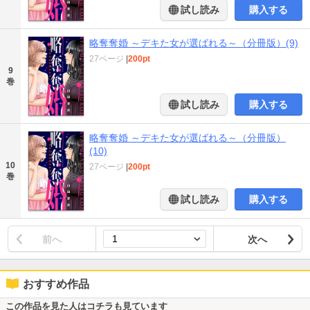
試し読み
購入する
略奪奪婚 ～デキた女が選ばれる～（分冊版）(9)
27ページ
|
200pt
9
巻
試し読み
購入する
略奪奪婚 ～デキた女が選ばれる～（分冊版）
(10)
10
27ページ
|
200pt
巻
試し読み
購入する
前へ
次へ
おすすめ作品
この作品を見た人はコチラも見ています