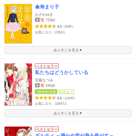
傘寿まり子
おざわゆき
完
720pt
巻
4.3
（54件）
お気に入り：2262人
あらすじを見る▼
ベストセラー
私たちはどうかしている
安藤なつみ
完
540pt
巻
3冊無料増量
8/16まで
4.3
（110件）
お気に入り：10357人
あらすじを見る▼
ベストセラー
ギルティ ～鳴かぬ蛍が身を焦がす～