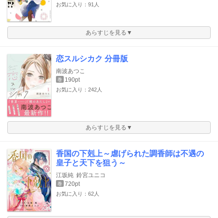
お気に入り：91人
あらすじを見る▼
恋スルシカク 分冊版
南波あつこ
190pt
巻
お気に入り：242人
あらすじを見る▼
香国の下剋上～虐げられた調香師は不遇の
皇子と天下を狙う～
江坂純
鈴宮ユニコ
720pt
巻
お気に入り：62人