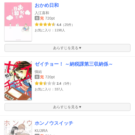
おかめ日和
入江喜和
完
720pt
巻
4.4
（25件）
お気に入り：1198人
あらすじを見る▼
ゼイチョー！ ～納税課第三収納係～
慎結
完
720pt
巻
2.4
（5件）
お気に入り：337人
あらすじを見る▼
ホンノウスイッチ
KUJIRA