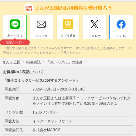
まんが王国のお得情報を受け取ろう
友だち追加
メルマガ
アプリ通知
フォロー
いいね
限定クーポン
※通知する情報およびタイミングが異なりますので、併せて受け取ることをお勧めします。 ※
通知をしないキャンペーンもあります。ご了承ください。
まんが王国
掲載雑誌
「BE・LOVE」の漫画
お得感No.1表記について
「電子コミックサービスに関するアンケート」
調査期間
2026年3月6日～2026年3月18日
調査対象
まんが王国または主要電子コミックサービスのうちいずれか
をメイン且つ有料で利用している20歳～69歳の男女
サンプル数
1,236サンプル
調査方法
インターネットリサーチ
調査委託先
株式会社MARCS