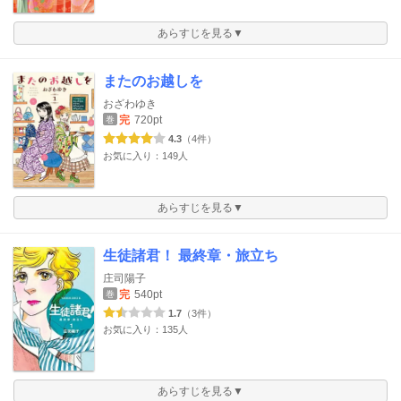
あらすじを見る▼
またのお越しを
おざわゆき
完
720pt
巻
4.3
（4件）
お気に入り：149人
あらすじを見る▼
生徒諸君！ 最終章・旅立ち
庄司陽子
完
540pt
巻
1.7
（3件）
お気に入り：135人
あらすじを見る▼