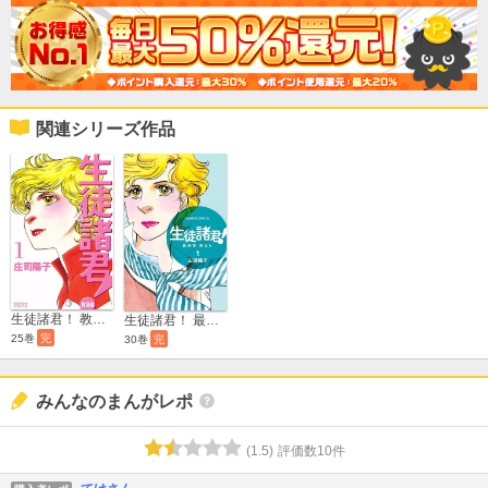
関連シリーズ作品
生徒諸君！ 教師編
生徒諸君！ 最終章・旅立ち
25巻
完
30巻
完
みんなのまんがレポ
(
1.5
)
評価数
10
件