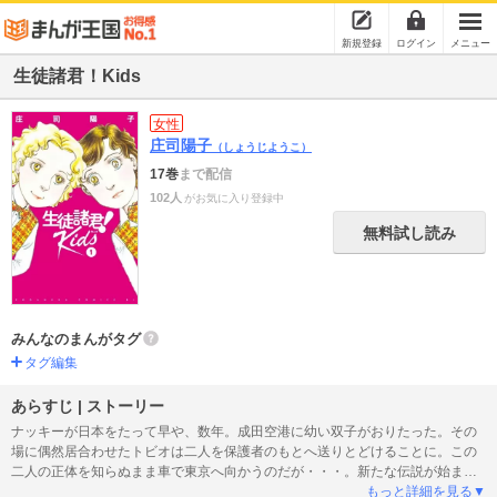
新規登録
ログイン
メニュー
生徒諸君！Kids
女性
庄司陽子
（しょうじようこ）
17巻
まで配信
102人
がお気に入り登録中
無料試し読み
みんなのまんがタグ
タグ編集
あらすじ | ストーリー
ナッキーが日本をたって早や、数年。成田空港に幼い双子がおりたった。その
場に偶然居合わせたトビオは二人を保護者のもとへ送りとどけることに。この
二人の正体を知らぬまま車で東京へ向かうのだが・・・。新たな伝説が始ま
る！庄司陽子の死生観を描く人気シリーズ連載「幽体門」も同時収録！！
もっと詳細を見る▼