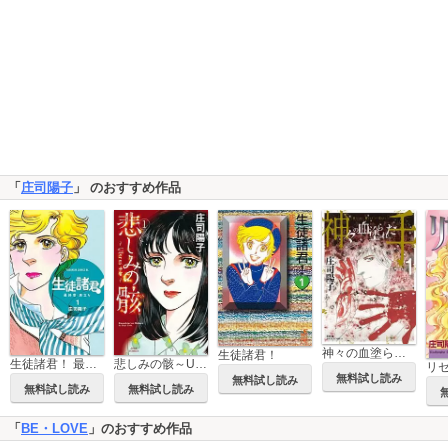
「
庄司陽子
」 のおすすめ作品
神々の血塗られた手
生徒諸君！
悲しみの骸～Uterus子宮～
生徒諸君！ 最終章・旅立ち
リ
無料試し読み
無料試し読み
無料試し読み
無料試し読み
「
BE・LOVE
」のおすすめ作品