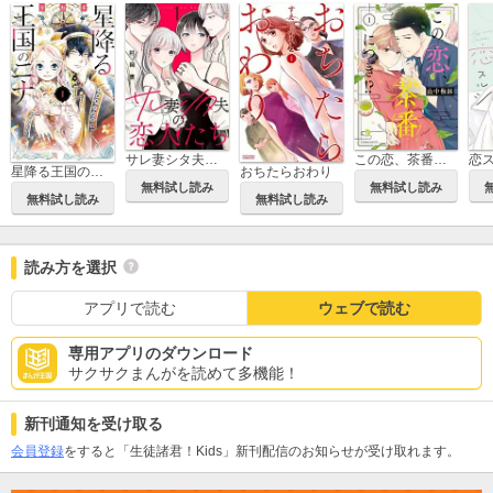
サレ妻シタ夫の恋人たち
この恋、茶番につき!?
恋
星降る王国のニナ
おちたらおわり
無料試し読み
無料試し読み
無料試し読み
無料試し読み
読み方を選択
アプリで読む
ウェブで読む
専用アプリのダウンロード
サクサクまんがを読めて多機能！
新刊通知を受け取る
会員登録
をすると「生徒諸君！Kids」新刊配信のお知らせが受け取れます。