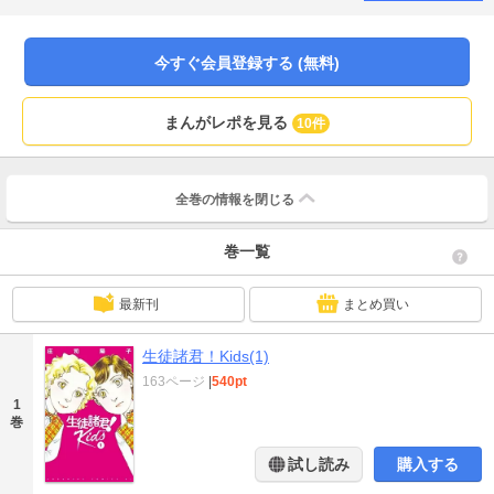
今すぐ会員登録する (無料)
まんがレポを見る
10件
全巻の情報を
閉じる
巻一覧
最新刊
まとめ買い
生徒諸君！Kids(1)
163ページ
|
540pt
1
巻
試し読み
購入する