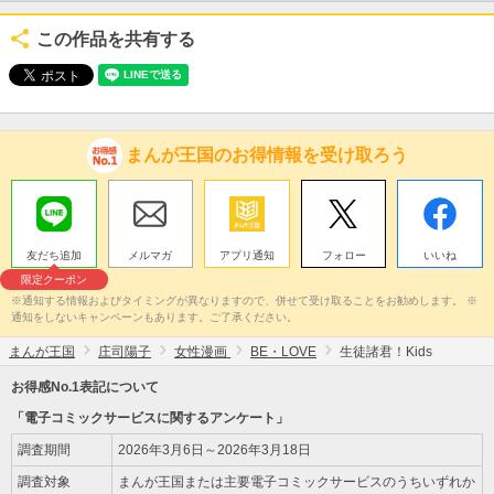
この作品を共有する
まんが王国のお得情報を受け取ろう
友だち追加
メルマガ
アプリ通知
フォロー
いいね
限定クーポン
※通知する情報およびタイミングが異なりますので、併せて受け取ることをお勧めします。 ※
通知をしないキャンペーンもあります。ご了承ください。
まんが王国
庄司陽子
女性漫画
BE・LOVE
生徒諸君！Kids
お得感No.1表記について
「電子コミックサービスに関するアンケート」
調査期間
2026年3月6日～2026年3月18日
調査対象
まんが王国または主要電子コミックサービスのうちいずれか