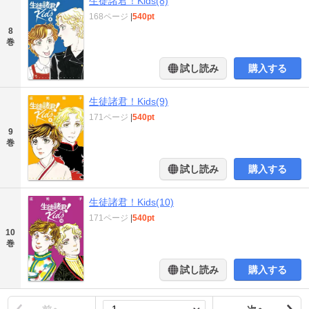
生徒諸君！Kids(8)
168ページ
|
540pt
8
巻
試し読み
購入する
生徒諸君！Kids(9)
171ページ
|
540pt
9
巻
試し読み
購入する
生徒諸君！Kids(10)
171ページ
|
540pt
10
巻
試し読み
購入する