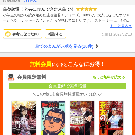
てけさん
購入者レポ
生徒諸君！と共に歩んできた人生です
小学生の頃から読み始めた生徒諸君！シリーズ。 kidsで、大人になったナッキ
ーたちや、ナッキーの子どもたちが見れて嬉しいです。 ストーリーは、今の時
代が反映されていて。 私達世代だけでなく、ナッキーの子ども世代(今の学生た
もっと見る▼
ち)にも読んでもらいたいなって思います。 私達世代がそうだったように、きっ
参考になった(
0
)
報告する
公開日:
2022/12/13
と学ぶことが沢山あるんじゃないかな。 できればこのシリーズ、全部読んでも
らいたいです。
全てのまんがレポを見る(10件)
無料会員
こんなにお得！
になると
会員限定無料
もっと無料が読める！
会員登録で無料増量
＼この他にも会員無料漫画がいっぱい／