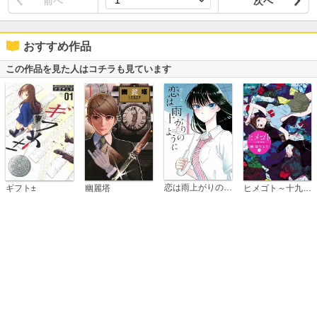
前へ
次へ
おすすめ作品
この作品を見た人はコチラも見ています
恋は雨上がりのように
ギフト±
幽麗塔
ヒメゴト～十九歳の制服～