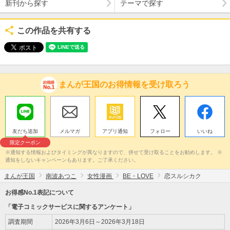
新刊から探す
テーマで探す
この作品を共有する
まんが王国のお得情報を受け取ろう
友だち追加
メルマガ
アプリ通知
フォロー
いいね
限定クーポン
※通知する情報およびタイミングが異なりますので、併せて受け取ることをお勧めします。 ※
通知をしないキャンペーンもあります。ご了承ください。
まんが王国
南波あつこ
女性漫画
BE・LOVE
恋スルシカク
お得感No.1表記について
「電子コミックサービスに関するアンケート」
調査期間
2026年3月6日～2026年3月18日