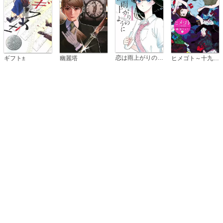
恋は雨上がりのように
ギフト±
幽麗塔
ヒメゴト～十九歳の制服～