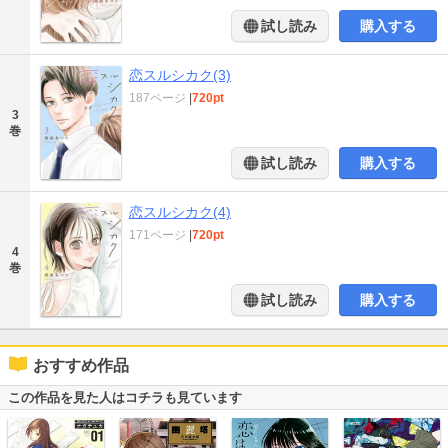
試し読み
購入する
恋スルシカク(3)
187ページ
|
720pt
3
巻
試し読み
購入する
恋スルシカク(4)
171ページ
|
720pt
4
巻
試し読み
購入する
おすすめ作品
この作品を見た人はコチラも見ています