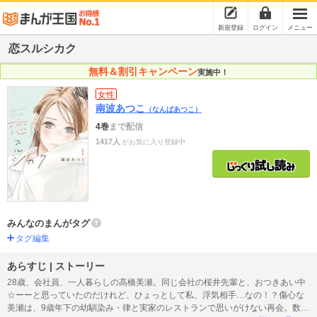
新規登録
ログイン
メニュー
恋スルシカク
無料＆割引キャンペーン
実施中！
女性
南波あつこ
（なんばあつこ）
4巻
まで配信
1417人
がお気に入り登録中
みんなのまんがタグ
タグ編集
あらすじ | ストーリー
28歳、会社員、一人暮らしの高橋美瀬。同じ会社の桜井先輩と、おつきあい中
☆ーーと思っていたのだけれど、ひょっとして私、浮気相手…なの！？傷心な
美瀬は、9歳年下の幼馴染み・律と実家のレストランで思いがけない再会。数年