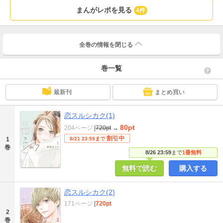
まんがレポを見る
4件
全巻の情報を
閉じる
巻一覧
最新刊
まとめ買い
恋スルシカク(1)
80pt
204ページ
|
720pt
→
割引中
1
8/21 23:59まで
巻
8/26 23:59
まで
1冊無料
無料で読む
購入する
恋スルシカク(2)
171ページ
|
720pt
2
巻