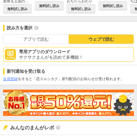
星降る王国のニナ
おちたらおわり
ち
無料試し読み
無料試し読み
無料試し読み
無料試し読み
読み方を選択
アプリで読む
ウェブで読む
専用アプリのダウンロード
サクサクまんがを読めて多機能！
新刊通知を受け取る
会員登録
をすると「恋スルシカク」新刊配信のお知らせが受け取れます。
みんなのまんがレポ