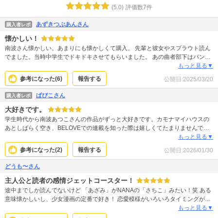
(
5.0
)
評価数
7
件
あずきつぶあんさん
購入者レポ
懐かしい！
南波さん懐かしい。あまりにも懐かしくて購入。 先輩と彼女やスプラウト読ん
でました。当時中学生でドキドキさせてもらいました。 あの曲者部下はパンプ
スずれ以外に少し痛い目見てほしいですね！
もっと見る▼
参考になった(
6
)
報告する
公開日:
2025/03/20
ぱぴこさん
購入者レポ
大好きです。
学生時代から南波あつこさんの作品がずっと大好きです。カモナマイハウスの
あとしばらく空き、BELOVEでの連載を知った際は嬉しくてたまりませんでし
た！！ ストーリーが大人向けになりました。相変わらず間の取り方や心理描写
もっと見る▼
など最高です…。毎月本誌も追いつつ単行本も買っています。ヒロイン美瀬さ
参考になった(
2
)
報告する
公開日:
2026/01/30
んが常識ある大人なのと、お相手のイケメン年下・律がアレコレ悩む姿が最高
にかわいいので、2人を応援しています。
どうも〜さん
主人公と読者の感情ジェットコースター！
途中までしか読んでないけど 「あざみ」がNANAの「さちこ」みたい！笑 ある
意味懐かしいし、少女漫画の定番で好き！ 恋愛模様がいろいろタイミングが悪
くてモヤモヤするけど 障害がないとつまらないのは百も承知！ ちゃんとキュン
もっと見る▼
キュンもする。モヤきゅんです。