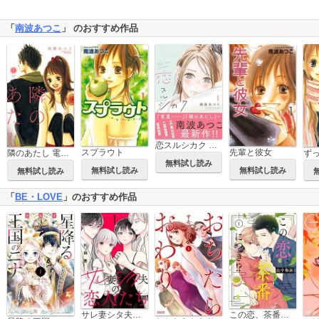
「
南波あつこ
」 のおすすめ作品
恋スルシカク 分冊版
スプラウト
先輩と彼女
隣のあたし 電子新装版
無料試し読み
無料試し読み
無料試し読み
無料試し読み
「
BE・LOVE
」のおすすめ作品
サレ妻シタ夫の恋人たち
この恋、茶番につき!?