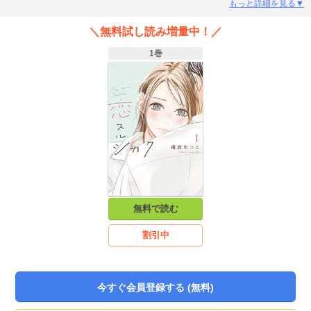
ぶりに会う律の好きな人がまさか、そんな、私、なんてこと、……ある！？28
もっと詳細を見る▼
歳、ままならない恋がはじまる☆
＼無料試し読み増量中！／
1巻
無料で読む
割引中
今すぐ会員登録する (無料)