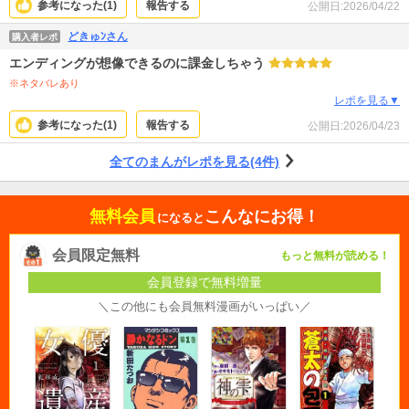
参考になった(
1
)
報告する
公開日:
2026/04/22
どきゅﾝさん
購入者レポ
エンディングが想像できるのに課金しちゃう
※ネタバレあり
レポを見る▼
参考になった(
1
)
報告する
公開日:
2026/04/23
全てのまんがレポを見る(4件)
無料会員
こんなにお得！
になると
会員限定無料
もっと無料が読める！
会員登録で無料増量
＼この他にも会員無料漫画がいっぱい／