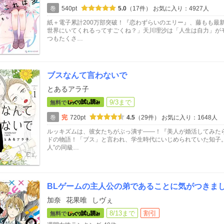
巻
540pt
5.0
（17件）
お気に入り：4927人
紙＋電子累計200万部突破！『恋わずらいのエリー』、藤もも最
世界にいてくれるってすごくね？」天川理沙は「人生は自力」が
つもたくさ…
ブスなんて言わないで
とあるアラ子
9/3まで
無料で
巻
完
720pt
4.5
（29件）
お気に入り：1648人
ルッキズムは、彼女たちがぶっ潰す――！『美人が婚活してみた
ドの物語！「ブス」と言われ、学生時代にいじめられていた知子
人”の同級…
BLゲームの主人公の弟であることに気がつきま
加奈
花果唯
しヴぇ
8/13まで
割引
無料で