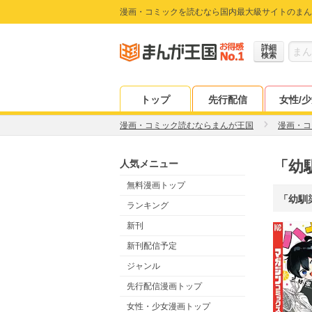
漫画・コミックを読むなら国内最大級サイトのまん
詳細
検索
トップ
先行配信
女性/
漫画・コミック読むならまんが王国
漫画・コ
人気メニュー
「幼
無料漫画トップ
「幼馴
ランキング
新刊
新刊配信予定
ジャンル
先行配信漫画トップ
女性・少女漫画トップ