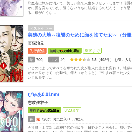
邪魔者は静かに消えて、美しい島で人生をリセットします！伯爵
かに愛を育んでいた。遠くないうちに結婚するのだろう、そう思
る。母が亡くな…
ベストセラー
美醜の大地～復讐のために顔を捨てた女～（分冊
藤森治見
先行配信
8/19まで
無料で
巻
700pt
コマ
40pt
3.5
（498件）
お気に入り：
いじめによってすべてを奪われた女が別人に生まれ変わり、地獄
が終わりかけていた時代、樺太（からふと）で生まれ育った少女
いじめを受け…
ぴゅあ0.01mm
志岐佳衣子
8/23まで
無料で
巻
完
720pt
お気に入り：782人
会社員・土屋新は高校時代の同級生・日野あこと再会し、勢いで