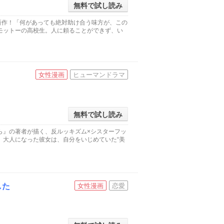
無料で試し読み
新作！「何があっても絶対助け合う味方が、この
モットーの高校生。人に頼ることができず、い
女性漫画
ヒューマンドラマ
無料で試し読み
ら』の著者が描く、反ルッキズム×シスターフッ
。大人になった彼女は、自分をいじめていた“美
した
女性漫画
恋愛