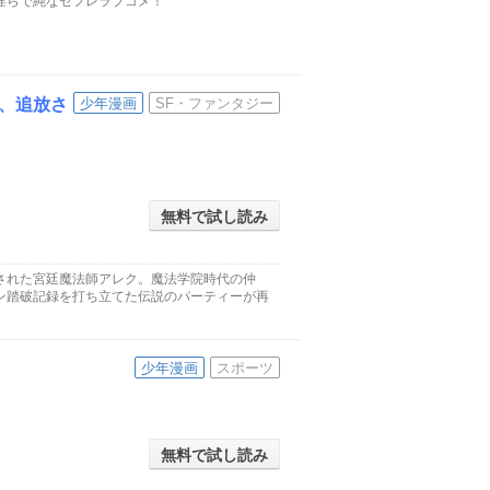
淫らで純なセフレラブコメ！
、追放さ
少年漫画
SF・ファンタジー
無料で試し読み
された宮廷魔法師アレク。魔法学院時代の仲
ン踏破記録を打ち立てた伝説のパーティーが再
少年漫画
スポーツ
無料で試し読み