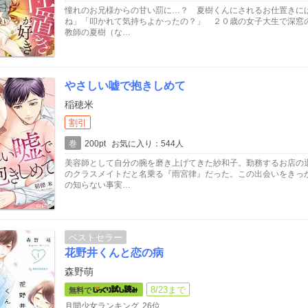
憧れのお兄様からの甘い罰に…？ 夏樹くんにされるお仕置きに
ね」「叩かれて気持ちよかったの？」 ２０歳の女子大生で深窓
教師の夏樹（な…
やさしい嘘で抱きしめて
稲穂米
割引
巻
200pt
お気に入り：544人
美容師として自分の腕を磨き上げてきた紗和子。勤務するお店の
のクラスメイトだと名乗る『雨宮律』だった。この出会いをきっ
の知らない事実…
ベストセラー
花野井くんと恋の病
森野萌
8/23まで
無料で
月間少女ランキング
26位