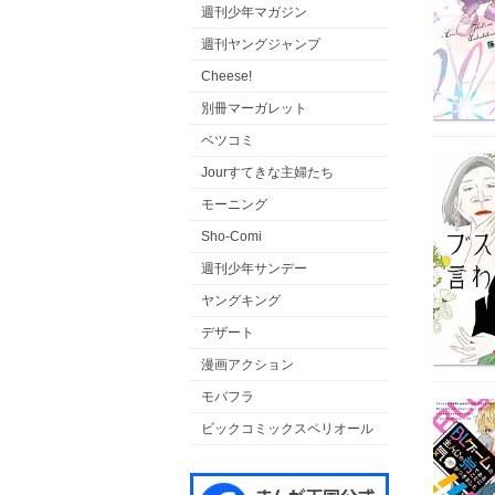
週刊少年マガジン
週刊ヤングジャンプ
Cheese!
別冊マーガレット
ベツコミ
Jourすてきな主婦たち
モーニング
Sho-Comi
週刊少年サンデー
ヤングキング
デザート
漫画アクション
モバフラ
ビックコミックスペリオール