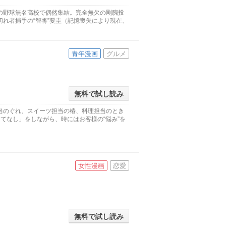
の野球無名高校で偶然集結。完全無欠の剛腕投
れ者捕手の“智将”要圭（記憶喪失により現在、
青年漫画
グルメ
無料で試し読み
当のぐれ、スイーツ担当の椿、料理担当のとき
てなし」をしながら、時にはお客様の“悩み”を
女性漫画
恋愛
無料で試し読み