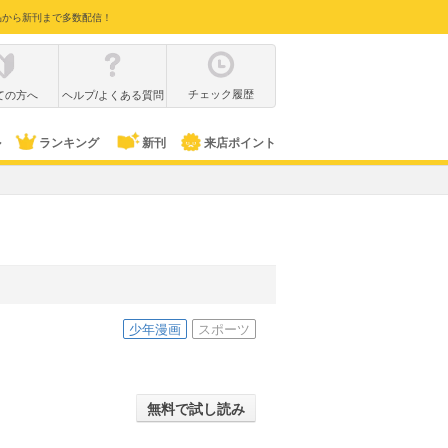
品から新刊まで多数配信！
チェック履歴
ての方へ
ヘルプ/よくある質問
ル
ランキング
新刊
来店ポイント
少年漫画
スポーツ
無料で試し読み