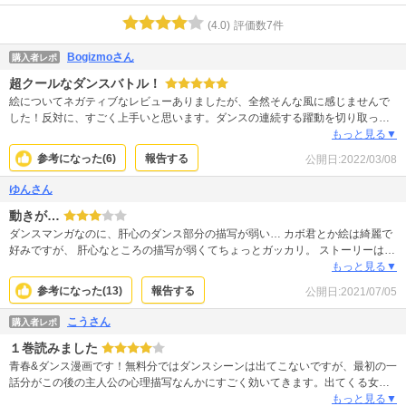
(
4.0
)
評価数
7
件
Bogizmoさん
購入者レポ
超クールなダンスバトル！
絵についてネガティブなレビューありましたが、全然そんな風に感じませんで
した！反対に、すごく上手いと思います。ダンスの連続する躍動を切り取った
静止画？的な絵がもうセンス秀逸でカッコいい。多彩なムーブを想像させてく
もっと見る▼
れます。主人公達、踊る時は華やかに派手に魅せてくれる一方、実際の性格は
参考になった(
6
)
報告する
公開日:
2022/03/08
内省的で実直で努力家で、いい奴ばっかで最高です。
ゆんさん
動きが…
ダンスマンガなのに、肝心のダンス部分の描写が弱い… カボ君とか絵は綺麗で
好みですが、 肝心なところの描写が弱くてちょっとガッカリ。 ストーリーは気
になるので、まぁ読みはするかな…。 キャラがどう成長していくのかは楽しみ
もっと見る▼
です。
参考になった(
13
)
報告する
公開日:
2021/07/05
こうさん
購入者レポ
１巻読みました
青春&ダンス漫画です！無料分ではダンスシーンは出てこないですが、最初の一
話分がこの後の主人公の心理描写なんかにすごく効いてきます。出てくる女の
子達もかわいい、男の子もかっこいい。ダンスはしたことないですが簡単な説
もっと見る▼