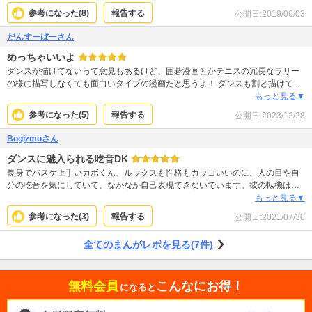
明絵もあり、あ！あの動きか！と分かりやすくなっています。彼らがどうなっ
参考になった(
8
)
報告する
公開日:
2019/06/03
ていくのか、早く続きがよみたいです！
だんすーぱーさん
めっちゃいいよ
ダンスが描けてないって意見もあるけど、囲碁漫画とかテニスの冗長なラリー
の様に描写しなくても面白いタイプの漫画だと思うよ！ ダンスも割と描けてる
し、それぞれのダンスの描き分けに印象派みたいな個性を感じましたよ！そも
もっと見る▼
そもダンスをそのまま書き散らしても、漫画じゃ分かんないから、こういうの
参考になった(
5
)
報告する
公開日:
2023/12/28
は足りない描写を補完して読みません？ まぁこの漫画の大事なポイントは情熱
だよ、ダンスの精密描写じゃなくて。生きがいとか夢とか、執念。昴みたいな
Bogizmoさん
ダンスに魅入られる吃音DK
長身でバスケ上手いカボくん、ルックスも性格もカッコいいのに、人の目や自
分の吃音を気にしていて、なかなか自己表現できないでいます。彼の転機は、
自由に踊る同級生との出会い。ダンス部で才能を見出されます。青春楽しい！
もっと見る▼
参考になった(
3
)
報告する
公開日:
2021/07/30
全てのまんがレポを見る(7件)
無料会員
こんなにお得！
になると