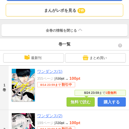
まんがレポを見る
7件
全巻の情報を
閉じる
巻一覧
最新刊
まとめ買い
ワンダンス(1)
100pt
355ページ
|
720pt
→
割引中
1
8/14 23:59まで
巻
8/24 23:59
まで
1冊無料
無料で読む
購入する
ワンダンス(2)
100pt
199ページ
|
720pt
→
割引中