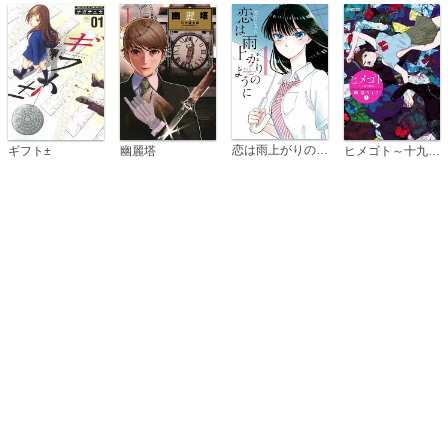
恋は雨上がりのように
ギフト±
幽麗塔
ヒメゴト～十九歳の制服～