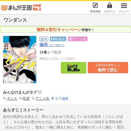
新規登録
ログイン
メニュー
ワンダンス
無料＆割引キャンペーン
実施中！
青年
映画化
アニメ化
珈琲
（こーひー）
15巻
まで配信
834人
がお気に入り登録中
会員登録(無料)して
無料で読む
みんなのまんがタグ
ダンス
吃音
アニメ化
タグ編集
あらすじ | ストーリー
自分の気持ちを抑えて、周りに合わせて生活している小谷花木（こたに かぼ
く）。そんな彼が惹かれたのは、人目を気にせずダンスに没頭する湾田光莉
（わんだ ひかり）。彼女と一緒に踊るために、未経験のダンスに挑む！ 部活、