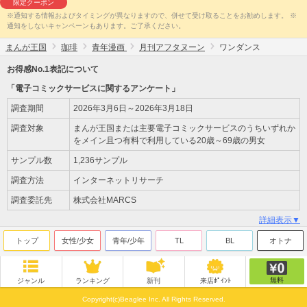
限定クーポン
※通知する情報およびタイミングが異なりますので、併せて受け取ることをお勧めします。 ※
通知をしないキャンペーンもあります。ご了承ください。
まんが王国
珈琲
青年漫画
月刊アフタヌーン
ワンダンス
お得感No.1表記について
「電子コミックサービスに関するアンケート」
調査期間
2026年3月6日～2026年3月18日
調査対象
まんが王国または主要電子コミックサービスのうちいずれか
をメイン且つ有料で利用している20歳～69歳の男女
サンプル数
1,236サンプル
調査方法
インターネットリサーチ
調査委託先
株式会社MARCS
詳細表示▼
トップ
女性/少女
青年/少年
TL
BL
オトナ
無料
ジャンル
ランキング
新刊
来店ﾎﾟｲﾝﾄ
Copyright(c)Beaglee Inc. All Rights Reserved.