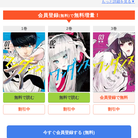
勉強、就職、友達、恋愛。必要なことって何？無駄なことやってどうなるの？
もっと詳細を見る▼
いやいや、君の青春は、自由に踊って全然いいんだ。２人が挑むフリースタイ
ルなダンスと恋！
会員登録
無料増量！
(無料)で
1巻
2巻
3巻
無料で読む
無料で読む
会員登録で無料
割引中
割引中
割引中
今すぐ会員登録する (無料)