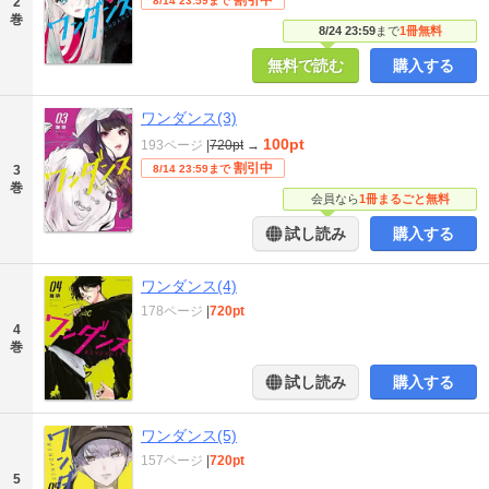
2
8/14 23:59まで
巻
8/24 23:59
まで
1冊無料
無料で読む
購入する
ワンダンス(3)
100pt
193ページ
|
720pt
→
割引中
3
8/14 23:59まで
巻
会員なら
1冊まるごと無料
試し読み
購入する
ワンダンス(4)
178ページ
|
720pt
4
巻
試し読み
購入する
ワンダンス(5)
157ページ
|
720pt
5