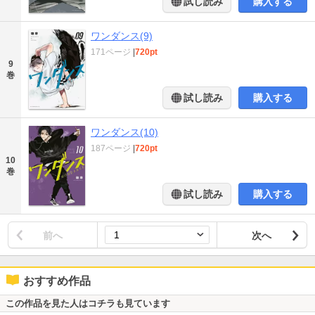
試し読み
購入する
ワンダンス(9)
171ページ
|
720pt
9
巻
試し読み
購入する
ワンダンス(10)
187ページ
|
720pt
10
巻
試し読み
購入する
前へ
次へ
おすすめ作品
この作品を見た人はコチラも見ています