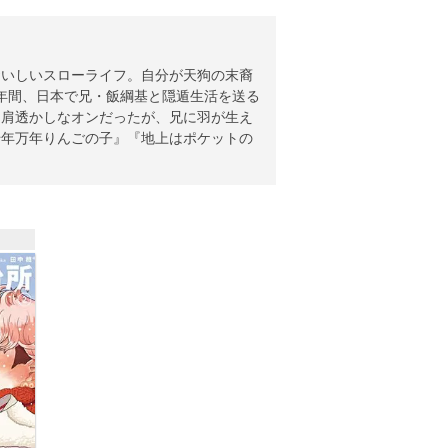
おいしいスローライフ。自分が天狗の末裔
１年間、日本で兄・飯綱基と隠遁生活を送る
に肩透かしなオンだったが、兄に羽が生え
千年万年りんごの子』『地上はポケットの