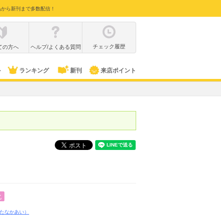
品から新刊まで多数配信！
チェック履歴
ての方へ
ヘルプ/よくある質問
ル
ランキング
新刊
来店ポイント
化
たなかあい）