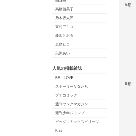
高野苺
5巻
高橋留美子
乃木坂太郎
東村アキコ
藤沢とおる
真島ヒロ
矢沢あい
人気の掲載雑誌
BE・LOVE
6巻
ストーリーな女たち
プチコミック
週刊ヤングマガジン
週刊少年ジャンプ
ビッグコミックスピリッツ
Kiss