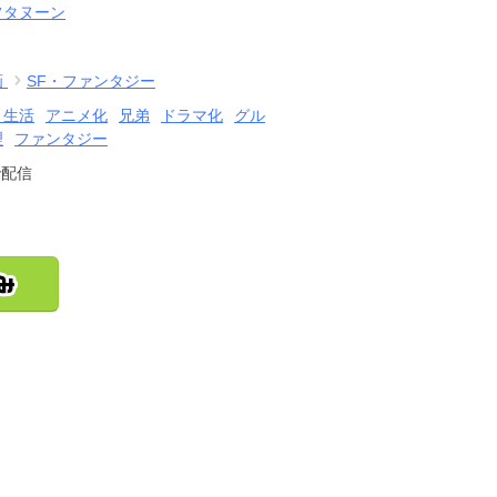
フタヌーン
画
SF・ファンタジー
・生活
アニメ化
兄弟
ドラマ化
グル
理
ファンタジー
で配信