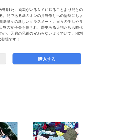
活が明けた。両親がいるＮＹに戻ることより兄との
る。兄である基のオンの弁当作りへの情熱にちょ
興味津々の新しいクラスメート。日々の生活や食
天狗の女子会も催され、歴史ある天狗たちも時代
のか。天狗の兄弟の変わらないようでいて、稲刈
の登場です！
購入する