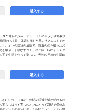
購入する
送るＮＹ育ちの少年・オン。日々の暮らしや食事や
。梅雨のある日、体調を崩した基のリクエストでオ
ゆく。オンの怪我の通院で、隠遁の掟を破った兄
史を学ぶ。丁寧な手づくりのご飯、時にインスタ
の手で生活を作って楽しむ、天狗の兄弟の生活は
購入する
しきたりの、14歳の一年間の隠遁生活が明けるの
の暮らしはＮＹ育ちのオンにとって新鮮で価値あ
弟のオンとの生活は楽しく新鮮だった。ＮＹへ帰