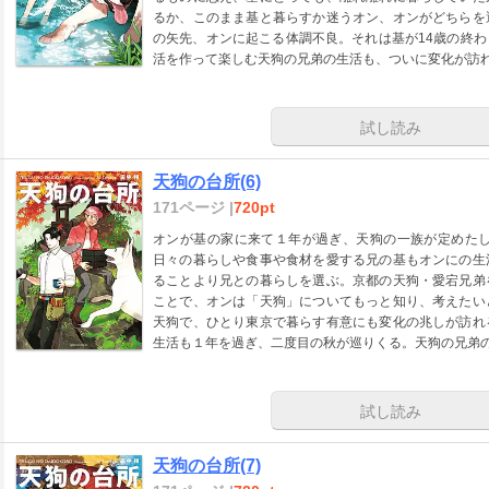
るか、このまま基と暮らすか迷うオン、オンがどちらを
の矢先、オンに起こる体調不良。それは基が14歳の終
活を作って楽しむ天狗の兄弟の生活も、ついに変化が訪
試し読み
天狗の台所(6)
171ページ |
720pt
オンが基の家に来て１年が過ぎ、天狗の一族が定めたし
日々の暮らしや食事や食材を愛する兄の基もオンにの生
ることより兄との暮らしを選ぶ。京都の天狗・愛宕兄弟
ことで、オンは「天狗」についてもっと知り、考えたい
天狗で、ひとり東京で暮らす有意にも変化の兆しが訪れ
生活も１年を過ぎ、二度目の秋が巡りくる。天狗の兄弟
試し読み
天狗の台所(7)