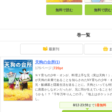
無料で読む
無料で読む
巻一覧
最新刊
天狗の台所(1)
175ページ |
720pt
ＮＹ育ちの少年・オンが、料理上手な兄（実は天狗！）
が天狗の末裔であることを知らされたNY育ちの少年・
兄・飯綱基と隠遁生活を送ることに。天狗といっても特
に肩透かしなオンだったが、兄に羽が生えていることを
うかも！？『千年万年りんごの子』『地上はポケット
し。
8/13 23:59
まで
1冊無料