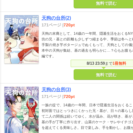
無料で読む
天狗の台所(2)
171ページ |
720pt
天狗の末裔として、14歳の一年間、隠遁生活をおくるN
坊の兄・基との距離も少しずつ縮まる中、季節は冬へと
手製の焼き芋ポタージュでぬくもって、天狗としての儀
本中の天狗が集結、基の過去も明らかに…？心もお腹も
編です。
8/13 23:59
まで
1冊無料
無料で読む
天狗の台所(3)
171ページ |
720pt
一族の掟で、14歳の一年間、日本で隠遁生活をおくる
初対面ではとっつきにくかった兄・基が、日々の暮らし
て二人の関係は続いてゆく。水が温み、花が咲き、基が
基の手が丁寧に作り出す、山菜のケーク・サレやイチゴ
を超えてくる美味しさ。目で楽しみ、手を動かし、お腹