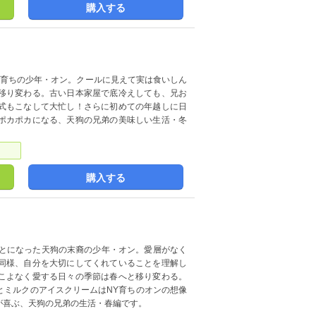
購入する
Y育ちの少年・オン。クールに見えて実は食いしん
移り変わる。古い日本家屋で底冷えしても、兄お
式もこなして大忙し！さらに初めての年越しに日
ポカポカになる、天狗の兄弟の美味しい生活・冬
購入する
ことになった天狗の末裔の少年・オン。愛層がなく
同様、自分を大切にしてくれていることを理解し
こよなく愛する日々の季節は春へと移り変わる。
とミルクのアイスクリームはNY育ちのオンの想像
が喜ぶ、天狗の兄弟の生活・春編です。