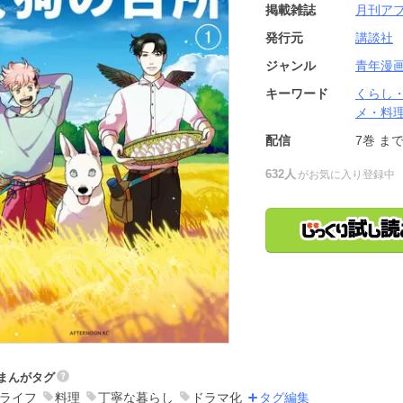
掲載雑誌
月刊ア
発行元
講談社
ジャンル
青年漫
キーワード
くらし
メ・料
配信
7巻
ま
632人
がお気に入り登録中
まんがタグ
ライフ
料理
丁寧な暮らし
ドラマ化
タグ編集