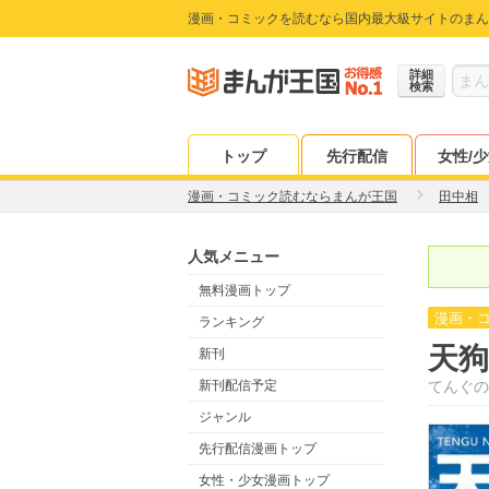
漫画・コミックを読むなら国内最大級サイトのまん
詳細
検索
トップ
先行配信
女性/
漫画・コミック読むならまんが王国
田中相
人気メニュー
無料漫画トップ
漫画・
ランキング
天
新刊
新刊配信予定
てんぐの
ジャンル
先行配信漫画トップ
女性・少女漫画トップ