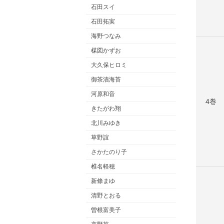
石田スイ
石田拓実
海野つなみ
楳図かずお
大久保ヒロミ
御茶漬海苔
河原和音
4巻
きたがわ翔
北川みゆき
草野誼
さかたのり子
椎名軽穂
新條まゆ
清野とおる
曽根富美子