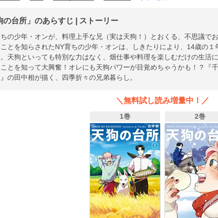
狗の台所」のあらすじ | ストーリー
育ちの少年・オンが、料理上手な兄（実は天狗！）とおくる、不思議で
ことを知らされたNY育ちの少年・オンは、しきたりにより、14歳の
に。天狗といっても特別な力はなく、畑仕事や料理を楽しむだけの生活
ることを知って大興奮！オレにも天狗パワーが目覚めちゃうかも！？『
庭』の田中相が描く、四季折々の兄弟暮らし。
＼無料試し読み増量中！／
1巻
2巻