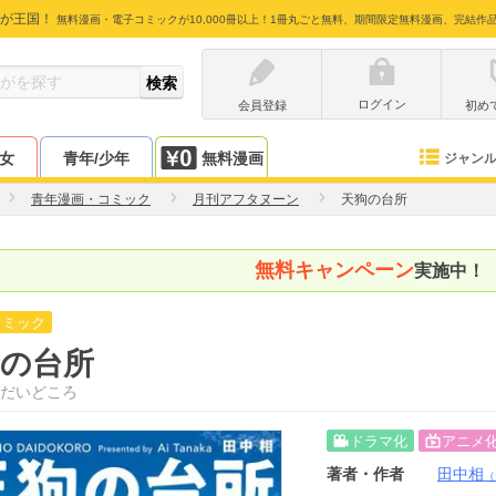
が王国！
無料漫画・電子コミックが10,000冊以上！1冊丸ごと無料、期間限定無料漫画、完結作
ログイン
会員登録
初め
少女
青年/少年
無料漫画
ジャン
青年漫画・コミック
月刊アフタヌーン
天狗の台所
無料キャンペーン
実施中！
コミック
狗の台所
だいどころ
ドラマ化
アニメ
著者・作者
田中相
（