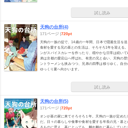
試し読み
天狗の台所(4)
171ページ |
720pt
天狗の一族の掟で、14歳の一年間、日本で隠遁生活を
食材を愛する兄の基との生活は、そろそろ1年を迎える
ンがスパイスカレーを作ったり、穏やかな日常は続いて
弟は京都の愛宕山へ呼ばれ、有意の兄と会い、天狗の歴
ントラーメンも挟みつつ、兄弟の四季は移りゆく。自分
ゆっくり夏へ向かいます。
試し読み
天狗の台所(5)
171ページ |
720pt
オンが基の家に来てそろそろ１年。天狗の一族が定めた
だ。日々の暮らしや食事や食材を愛する年長の兄・基と
るものに思え、基にとっても、離れ離れに暮らしていた