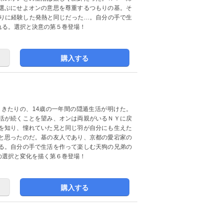
選ぶにせよオンの意思を尊重するつもりの基。そ
わりに経験した発熱と同じだった…。自分の手で生
れる。選択と決意の第５巻登場！
購入する
きたりの、14歳の一年間の隠遁生活が明けた。
活が続くことを望み、オンは両親がいるＮＹに戻
を知り、憧れていた兄と同じ羽が自分にも生えた
と思ったのだ。基の友人であり、京都の愛宕家の
る。自分の手で生活を作って楽しむ天狗の兄弟の
の選択と変化を描く第６巻登場！
購入する