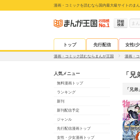
漫画・コミックを読むなら国内最大級サイトのまん
詳細
検索
トップ
先行配信
女性/
漫画・コミック読むならまんが王国
漫画・コ
人気メニュー
「兄
無料漫画トップ
「兄弟
ランキング
新刊
新刊配信予定
ジャンル
先行配信漫画トップ
女性・少女漫画トップ