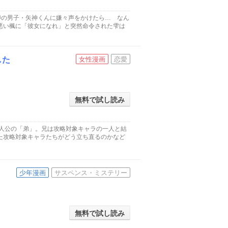
噂の男子・矢神くんに嫌々声をかけたら… なん
悪い楓に「彼女になれ」と突然命令された雫は
した
女性漫画
恋愛
無料で試し読み
主人公の「弟」。兄は攻略対象キャラの一人と結
た攻略対象キャラたちがどう立ち直るのかなど
少年漫画
サスペンス・ミステリー
無料で試し読み