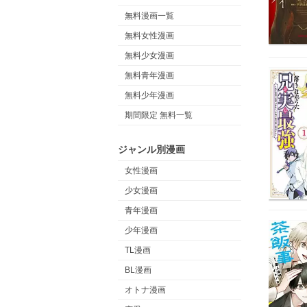
無料漫画一覧
無料女性漫画
無料少女漫画
無料青年漫画
無料少年漫画
期間限定 無料一覧
ジャンル別漫画
女性漫画
少女漫画
青年漫画
少年漫画
TL漫画
BL漫画
オトナ漫画