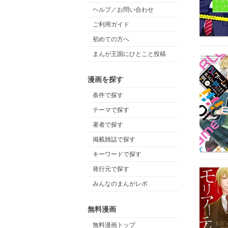
ヘルプ／お問い合わせ
ご利用ガイド
初めての方へ
まんが王国にひとこと投稿
漫画を探す
条件で探す
テーマで探す
著者で探す
掲載雑誌で探す
キーワードで探す
発行元で探す
みんなのまんがレポ
無料漫画
無料漫画トップ