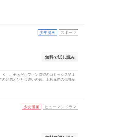
少年漫画
スポーツ
無料で試し読み
ＩＸ」。全あだちファン待望のコミックス第１
年の兄弟とひとつ違いの妹。上杉兄弟の伝説か
少女漫画
ヒューマンドラマ