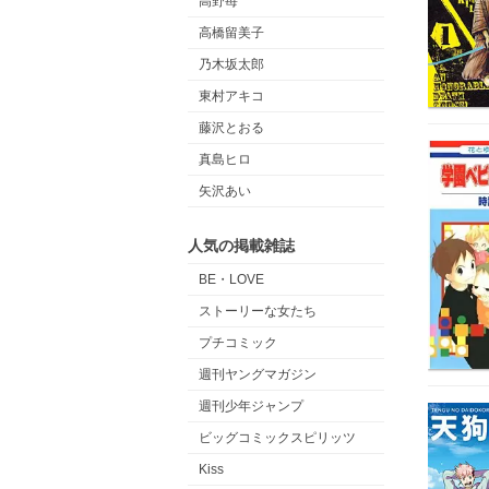
高野苺
高橋留美子
乃木坂太郎
東村アキコ
藤沢とおる
真島ヒロ
矢沢あい
人気の掲載雑誌
BE・LOVE
ストーリーな女たち
プチコミック
週刊ヤングマガジン
週刊少年ジャンプ
ビッグコミックスピリッツ
Kiss