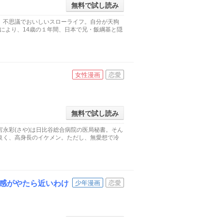
無料で試し読み
、不思議でおいしいスローライフ。自分が天狗
により、14歳の１年間、日本で兄・飯綱基と隠
女性漫画
恋愛
無料で試し読み
永彩(さや)は日比谷総合病院の医局秘書。そん
良く、高身長のイケメン。ただし、無愛想で冷
感がやたら近いわけ
少年漫画
恋愛