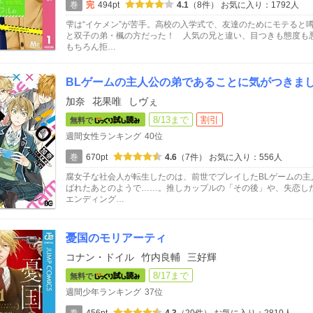
巻
完
494pt
4.1
（8件）
お気に入り：1792人
雫は“イケメン”が苦手。高校の入学式で、友達のためにモテると
と双子の弟・楓の方だった！ 人気の兄と違い、目つきも態度も
もちろん拒…
BLゲームの主人公の弟であることに気がつきま
加奈
花果唯
しヴぇ
8/13まで
割引
無料で
週間女性ランキング
40位
巻
670pt
4.6
（7件）
お気に入り：556人
腐女子な社会人が転生したのは、前世でプレイしたBLゲームの
ばれたあとのようで……。推しカップルの「その後」や、失恋し
エンディング…
憂国のモリアーティ
コナン・ドイル
竹内良輔
三好輝
8/17まで
無料で
週間少年ランキング
37位