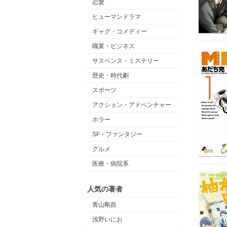
恋愛
ヒューマンドラマ
ギャグ・コメディー
職業・ビジネス
サスペンス・ミステリー
歴史・時代劇
スポーツ
アクション・アドベンチャー
ホラー
SF・ファンタジー
グルメ
医療・病院系
人気の著者
青山剛昌
浅野いにお