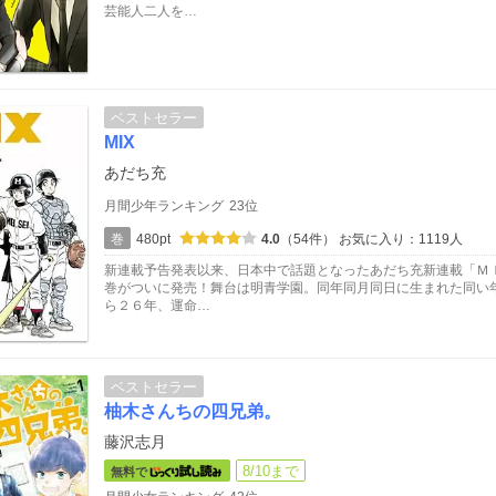
芸能人二人を…
ベストセラー
MIX
あだち充
月間少年ランキング
23位
巻
480pt
4.0
（54件）
お気に入り：1119人
新連載予告発表以来、日本中で話題となったあだち充新連載「Ｍ
巻がついに発売！舞台は明青学園。同年同月同日に生まれた同い
ら２６年、運命…
ベストセラー
柚木さんちの四兄弟。
藤沢志月
8/10まで
無料で