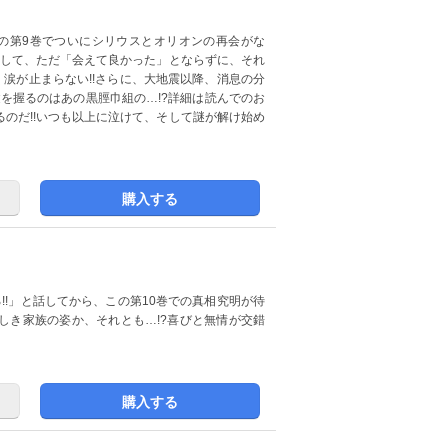
の第9巻でついにシリウスとオリオンの再会がな
そして、ただ「会えて良かった」とならずに、それ
く涙が止まらない!!さらに、大地震以降、消息の分
鍵を握るのはあの黒脛巾組の…!?詳細は読んでのお
のだ!!いつも以上に泣けて、そして謎が解け始め
購入する
!!」と話してから、この第10巻での真相究明が待
しき家族の姿か、それとも…!?喜びと無情が交錯
購入する