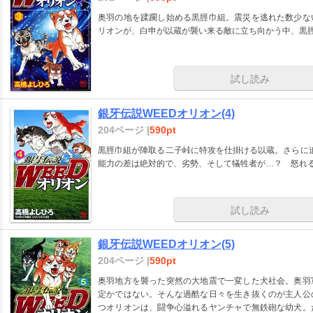
奥羽の地を蹂躙し始める黒脛巾組。震災を逃れた数少な
リオンが、白申が以蔵が襲い来る敵に立ち向かう中、黒
試し読み
銀牙伝説WEEDオリオン(4)
204ページ |
590pt
黒脛巾組が陣取る二子峠に特攻を仕掛ける以蔵。さらに追
能力の差は絶対的で、劣勢、そして犠牲者が…？ 怒れる漢
試し読み
銀牙伝説WEEDオリオン(5)
204ページ |
590pt
奥羽地方を襲った突然の大地震で一変した犬社会。奥羽
定かではない。そんな過酷な日々を生き抜くのが主人公
つオリオンは、闘争心溢れるヤンチャで無鉄砲な幼犬。