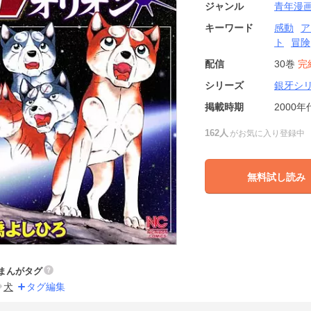
ジャンル
青年漫
キーワード
感動
ア
ト
冒険
配信
30巻
完
シリーズ
銀牙シ
掲載時期
2000年
162人
がお気に入り登録中
無料試し読み
まんがタグ
犬
タグ編集