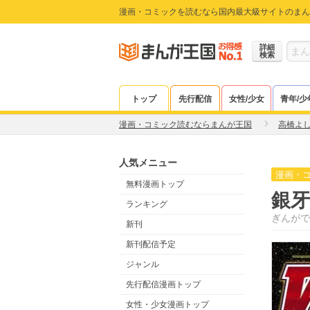
漫画・コミックを読むなら国内最大級サイトのまん
詳細
検索
トップ
先行配信
女性/少女
青年/少
漫画・コミック読むならまんが王国
高橋よ
人気メニュー
漫画・
無料漫画トップ
銀牙
ランキング
ぎんがで
新刊
新刊配信予定
ジャンル
先行配信漫画トップ
女性・少女漫画トップ