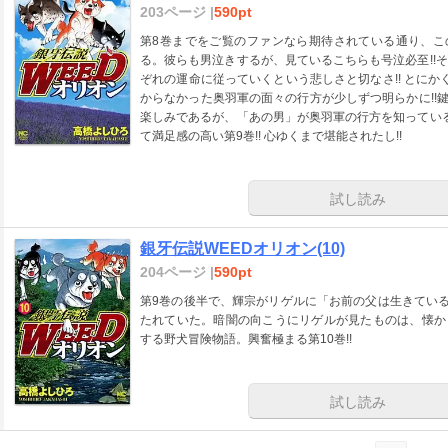
203ページ |
590pt
第8巻までをご覧のファンなら期待されている通り、こ
る。彼らも男泣きするが、見ているこちらも号泣必至!!
ぞれの運命に従っていくという悲しさと切なさ!! とにか
からなかった奥羽軍の面々の行方が少しずつ明らかに!!
楽しみであるが、「あの男」が奥羽軍の行方を知っている
て満足感の高い第9巻!! 心ゆくまで堪能されたし!!
試し読み
銀牙伝説WEEDオリオン(10)
204ページ |
590pt
第9巻の後半で、輝宗がリゲルに「お前の父は生きている
たれていた。暗闇の向こうにリゲルが見たものは、懐か
する野犬冒険物語。興奮極まる第10巻!!
試し読み