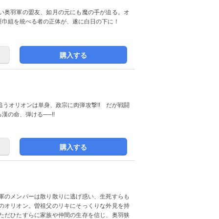
い奥羽軍の盟友、如月の元にも魔の手が迫る。オ
脛巾組を統べる者の正体が、遂に白日の下に！
購入する
うオリオンは単身、政宗に肉弾攻撃!! だが戦闘
の命、弾ける──!!
購入する
軍のメンバーは散り散りに逃げ惑い、生死すらも
のオリオン。曽祖父のリキにそっくりな外見を持
ただひたすらに家族や仲間の生存を信じ、奥羽狭