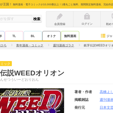
が王国！
無料漫画・電子コミックが10,000冊以上！1冊丸ごと無料、期間限定無料漫画、完結作
ログイン
会員登録
初め
ジャ
年
TL
BL
オトナ
無料漫画
しひろ
青年漫画・コミック
週刊漫画ゴラク
銀牙伝説WEEDオリ
コミック
伝説WEEDオリオン
んせつういーどおりおん
著者・作者
高橋よ
掲載雑誌
週刊漫
発行元
日本文