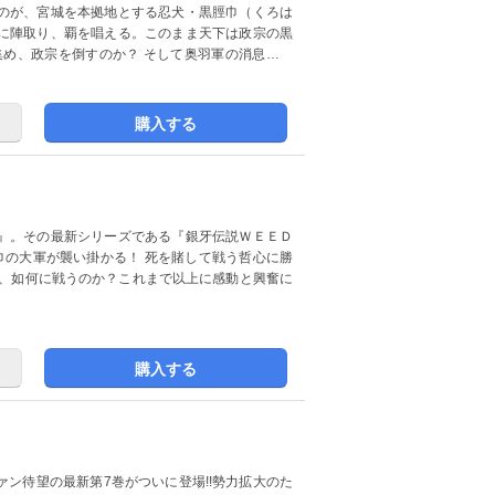
のが、宮城を本拠地とする忍犬・黒脛巾（くろは
に陣取り、覇を唱える。このまま天下は政宗の黒
集め、政宗を倒すのか？ そして奥羽軍の消息は一
!! 興奮間違いなし!!
購入する
』。その最新シリーズである『銀牙伝説ＷＥＥＤ
巾の大軍が襲い掛かる！ 死を賭して戦う哲心に勝
て、如何に戦うのか？これまで以上に感動と興奮に
購入する
ァン待望の最新第7巻がついに登場!!勢力拡大のた