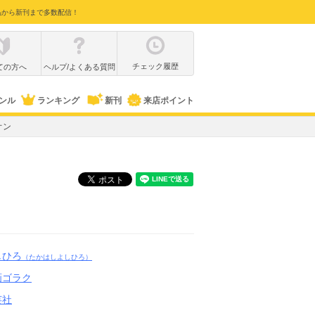
品から新刊まで多数配信！
チェック履歴
ての方へ
ヘルプ/よくある質問
ンル
ランキング
新刊
来店ポイント
オン
しひろ
（たかはしよしひろ）
画ゴラク
芸社