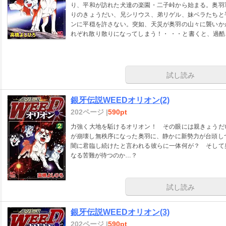
り、平和が訪れた犬達の楽園・二子峠から始まる。奥羽
りのきょうだい、兄シリウス、弟リゲル、妹ベラたちと
ンに平穏を許さない。突如、天災が奥羽の山々に襲いか
れぞれ散り散りになってしまう！・ ・・と書くと、過
もある。その主因は、なんと言っても主人公、オリオン
父リキにソックリ。そのオリオンだからこそ、辛い現状
を襲い、如何にして解決して行くのか。これまでの「ウ
で行く事が確実な、新たなる「銀牙伝説」の始動である
試し読み
銀牙伝説WEEDオリオン(2)
202ページ |
590pt
力強く大地を駈けるオリオン！ その眼には親きょうだ
が崩壊し無秩序になった奥羽に、静かに新勢力が台頭し
闇に君臨し続けたと言われる彼らに一体何が？ そして
なる苦難が待つのか…？
試し読み
銀牙伝説WEEDオリオン(3)
202ページ |
590pt