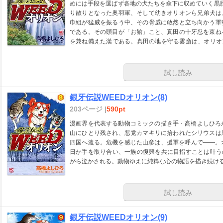
めには手段を選ばず各地の犬たちを傘下に収めていく黒脛
り散りとなった奥羽軍、そして幼きオリオンら兄弟犬は
巾組が猛威を振るう中、その脅威に敢然と立ち向かう軍
である。その頭目が「お館」こと、真田の十牙忍を束ね
を兼ね備えた漢である。真田の地を守る雲斎は、オリオ
詳しくは本編をご覧あれ!!
試し読み
銀牙伝説WEEDオリオン(8)
203ページ |
590pt
漫画界を代表する動物コミックの描き手・高橋よしひろが
山にひとり残され、悪党カマキリに拾われたシリウスは
四国へ渡る。危機を感じた山彦は、援軍を呼んで――。オ
日か手を取り合い、一族の復興を共に目指すことは叶う
がら泣かされる。動物ゆえに純粋な心の物語を描き続ける本
試し読み
銀牙伝説WEEDオリオン(9)