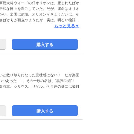
軍総大将ウィードの仔オリオンは、産まれたばか
平和な日々を過ごしていた。だが、運命はオリオ
かり、楽園は崩壊。オリオンらきょうだいは、そ
酷さばかりが目立つようだが、実は、明るい物語で
もっと見る▼
のヤンチャさと可愛さ。風貌は伝説の聖犬、曾祖
も明るく凌げているのだ。今後、どんな困難が彼
ィード」ファンはもちろんお初の読者も巻き込ん
！！
購入する
いと散り散りになった悲壮感はない！ だが楽園
つつあった──。その一族の名は、“黒脛巾組”！
奥羽軍、シリウス、リゲル、ベラ達の身には如何
購入する