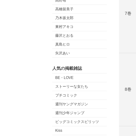
高野苺
高橋留美子
7巻
乃木坂太郎
東村アキコ
藤沢とおる
真島ヒロ
矢沢あい
人気の掲載雑誌
BE・LOVE
ストーリーな女たち
8巻
プチコミック
週刊ヤングマガジン
週刊少年ジャンプ
ビッグコミックスピリッツ
Kiss