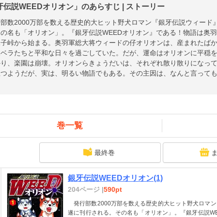
牙伝説WEEDオリオン」のあらすじ | ストーリー
部数2000万部を数える歴史的大ヒット野犬ロマン『銀牙伝説ウィード
その名も「オリオン」。『銀牙伝説WEEDオリオン』である！物語は奥
二子峠から始まる。奥羽軍総大将ウィードの仔オリオンは、産まれたば
妹ベラたちと平和な日々を過ごしていた。だが、運命はオリオンに平穏
かり、楽園は崩壊。オリオンらきょうだいは、それぞれ散り散りになって
立つようだが、実は、明るい物語でもある。その主因は、なんと言って
風貌は伝説の聖犬、曾祖父リキにソックリ。そのオリオンだからこそ、
な困難が彼を襲い、如何にして解決して行くのか。これまでの「ウィー
行く事が確実な、新たなる「銀牙伝説」の始動である！！
巻一覧
最終巻
銀牙伝説WEEDオリオン(1)
204ページ |
590pt
発行部数2000万部を数える歴史的大ヒット野犬ロマ
遂に刊行される。その名も「オリオン」。『銀牙伝説W