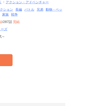
画
アクション・アドベンチャー
クション
長編
バトル
兄弟
動物・ペッ
家族
戦争
結
/287話
完結
リーズ
代～