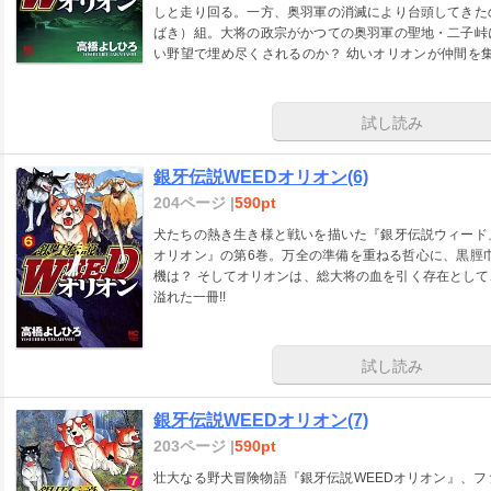
しと走り回る。一方、奥羽軍の消滅により台頭してきた
ばき）組。大将の政宗がかつての奥羽軍の聖地・二子峠
い野望で埋め尽くされるのか？ 幼いオリオンが仲間を
体…？ 巨匠・高橋よしひろのライフワーク的傑作、最新第5巻
試し読み
銀牙伝説WEEDオリオン(6)
204ページ |
590pt
犬たちの熱き生き様と戦いを描いた『銀牙伝説ウィード
オリオン』の第6巻。万全の準備を重ねる哲心に、黒脛
機は？ そしてオリオンは、総大将の血を引く存在とし
溢れた一冊!!
試し読み
銀牙伝説WEEDオリオン(7)
203ページ |
590pt
壮大なる野犬冒険物語『銀牙伝説WEEDオリオン』、フ