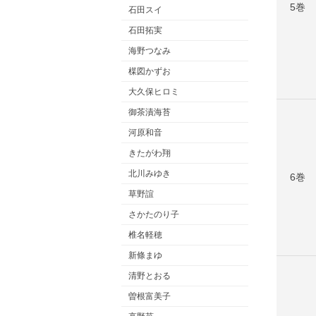
5巻
石田スイ
石田拓実
海野つなみ
楳図かずお
大久保ヒロミ
御茶漬海苔
河原和音
きたがわ翔
北川みゆき
6巻
草野誼
さかたのり子
椎名軽穂
新條まゆ
清野とおる
曽根富美子