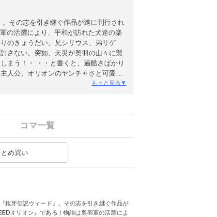
』。その志を引き継ぐ作品が遂に刊行され
羽軍の活躍により、平和が訪れた犬達の楽
かりのきょうだい、兄シリウス、弟リゲ
を許さない。突如、天災が奥羽の山々に襲
しまう！・ ・・と書くと、過酷さばかり
も主人公、オリオンのヤンチャさと可愛
辛い現状も明るく凌げているのだ。今後、
もっと見る▼
ド」ファンはもちろんお初の読者も巻き込
コマ一覧
まとめ買い
ン『銀牙伝説ウィード』。その志を引き継ぐ作品が
EEDオリオン』である！物語は奥羽軍の活躍によ