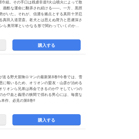
巾組。その手口は残虐非道!!火山噴火によって散
、過酷な運命に翻弄され続ける――。一方、黒脛
勢がいた。それが、信濃を拠点とする真田十牙忍
る真田入道雲斎。老犬とは思えぬ膂力と思慮深さ
ンら奥羽軍といかなる形で関わっていくのか…!?
購入する
送る野犬冒険ロマンの最新第8巻!!今巻では、雪
恩に報いるため、オリオンの盟友・山彦が治める
リオンら兄弟は再会できるのか!? そしていつの
のか!?血と義理の狭間で揺れる男心には、毎度な
作、必見の第8巻!!
購入する