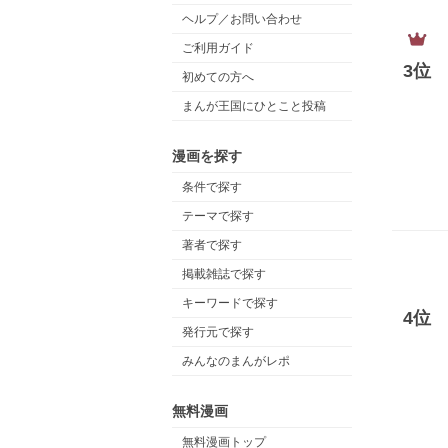
ヘルプ／お問い合わせ
ご利用ガイド
3位
初めての方へ
まんが王国にひとこと投稿
漫画を探す
条件で探す
テーマで探す
著者で探す
掲載雑誌で探す
キーワードで探す
4位
発行元で探す
みんなのまんがレポ
無料漫画
無料漫画トップ