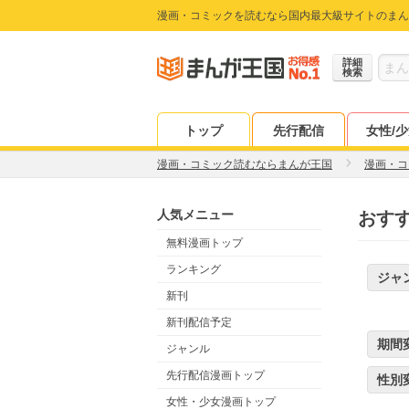
漫画・コミックを読むなら国内最大級サイトのまん
詳細
検索
トップ
先行配信
女性/
漫画・コミック読むならまんが王国
漫画・コ
人気メニュー
おす
無料漫画トップ
ランキング
ジャ
新刊
新刊配信予定
期間
ジャンル
先行配信漫画トップ
性別
女性・少女漫画トップ