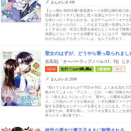
まんがレポ:
4
件
【ぶっ倒れ 病弱令嬢×過保護モード全開な婚約者の追
悪役令嬢フィオナに転生し悠々自適なスローライフを
な体だった！今ならわかる。なぜゲームのフィオナが
すしかなかったのだ…。このままでは悠々自適なスロ
よくするため、生活と態度を改めたところ今まで険悪
保護なぐらいフィオナを溺愛するようになり!?「婚約
れからはなんでも言っていいよ。なんでも叶えて…
聖女のはずが、どうやら乗っ取られまし
吉高花(「オーバーラップノベルスf」刊)
じさ
NEW
無料で
1冊無料
割引
まんがレポ:
20
件
『助けてくれませんか? YES or NO』よくある流
喚されてしまった「アニス」。だが、一緒に召喚され
う…! 使えるようになっていた「癒やし」の魔術も認
ス。この先のシナリオが進めば、いずれ隣国ファーグ
臨する悲惨なエンディングを迎えることになる。アニ
を探すため、将軍を救い、シナリオを変えることを決意
界コメディ第1巻です! …
絶世の悪女は魔王子さまに寵愛される