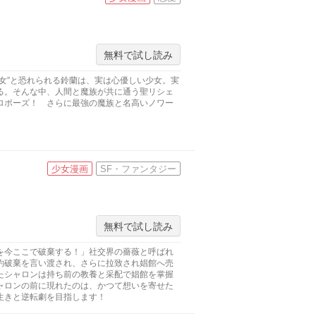
無料で試し読み
女”と恐れられる鈴蘭は、実は心優しい少女。実
る。そんな中、人間と魔族が共に通う聖リシェ
ロポーズ！ さらに最強の魔族と名高いノワー
少女漫画
SF・ファンタジー
無料で試し読み
を今ここで破棄する！」社交界の薔薇と呼ばれ
約破棄を言い渡され、さらに拉致され娼館へ売
たシャロンは持ち前の教養と采配で娼館を掌握
ャロンの前に現れたのは、かつて想いを寄せた
生きと逆転劇を目指します！