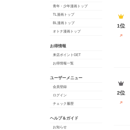
青年・少年漫画トップ
TL漫画トップ
BL漫画トップ
1位
オトナ漫画トップ
お得情報
来店ポイントGET
お得情報一覧
ユーザーメニュー
会員登録
2位
ログイン
チェック履歴
ヘルプ＆ガイド
お知らせ