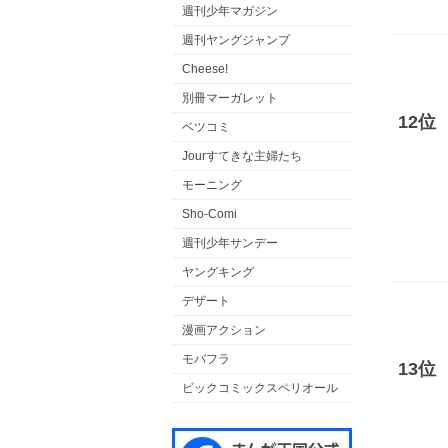
週刊少年マガジン
週刊ヤングジャンプ
Cheese!
別冊マーガレット
12位
ベツコミ
Jourすてきな主婦たち
モーニング
Sho-Comi
週刊少年サンデー
ヤングキング
デザート
漫画アクション
モバフラ
13位
ビックコミックスペリオール