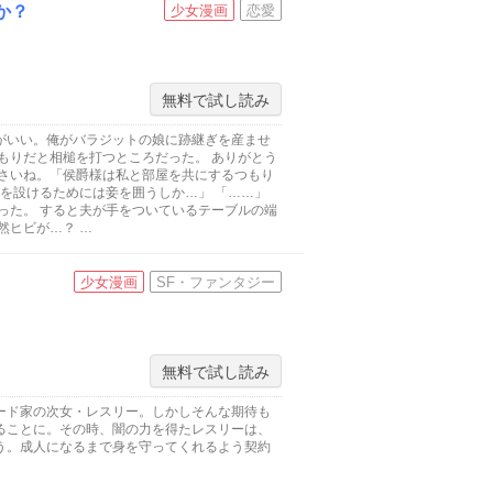
か？
少女漫画
恋愛
無料で試し読み
がいい。俺がバラジットの娘に跡継ぎを産ませ
もりだと相槌を打つところだった。 ありがとう
ださいね。「侯爵様は私と部屋を共にするつもり
ぎを設けるためには妾を囲うしか…」 「……」
った。 すると夫が手をついているテーブルの端
然ヒビが…？ …
少女漫画
SF・ファンタジー
無料で試し読み
ード家の次女・レスリー。しかしそんな期待も
ることに。その時、闇の力を得たレスリーは、
う。成人になるまで身を守ってくれるよう契約