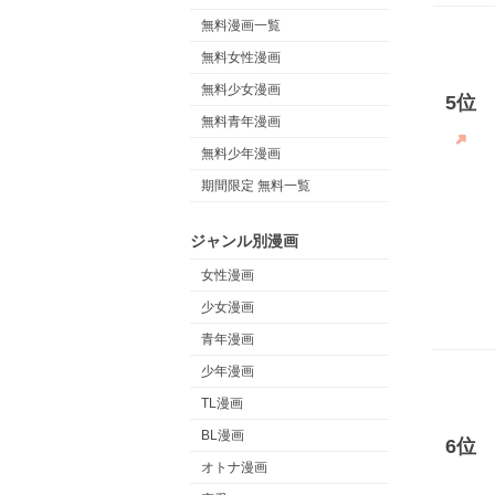
無料漫画一覧
無料女性漫画
無料少女漫画
5位
無料青年漫画
無料少年漫画
期間限定 無料一覧
ジャンル別漫画
女性漫画
少女漫画
青年漫画
少年漫画
TL漫画
BL漫画
6位
オトナ漫画