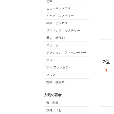
恋愛
ヒューマンドラマ
ギャグ・コメディー
職業・ビジネス
サスペンス・ミステリー
歴史・時代劇
スポーツ
アクション・アドベンチャー
ホラー
7位
SF・ファンタジー
グルメ
医療・病院系
人気の著者
青山剛昌
浅野いにお