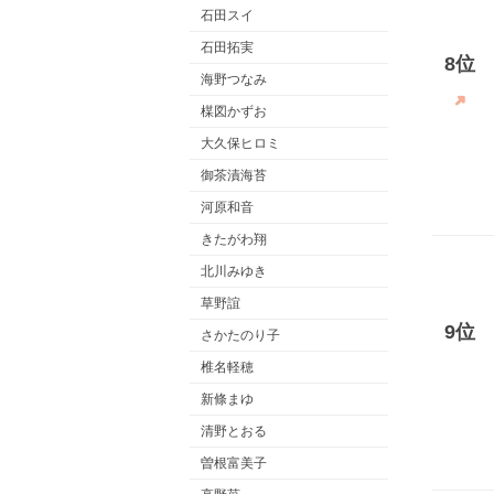
石田スイ
石田拓実
8位
海野つなみ
楳図かずお
大久保ヒロミ
御茶漬海苔
河原和音
きたがわ翔
北川みゆき
草野誼
9位
さかたのり子
椎名軽穂
新條まゆ
清野とおる
曽根富美子