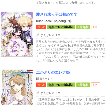
て愛される～」を1話ごとに分冊したものです。
愛され末っ子は初めてで
huahuachi
najeong
他
NEW
無料で
1冊無料
割引
まんがレポ:
1
件
世界を救うために犠牲になることを強要される人生もこ
ように」 そう祈りながら私は99回目の人生に幕を下ろ
とだ… あれだけ切実にお願いしたのに100回目の人
とか言われて世界のために死ぬ運命なのだろう… そう
う」 「なんて愛らしいの」 「私の妹なの!?とってもか
れ…？今回はなんだか違うかも!?
土かぶりのエレナ姫
晴海ひつじ
NEW
無料で
3冊無料
割引
まんがレポ:
6
件
【電子限定描き下ろしおまけ1ｐ付き！】貴族令嬢・
悲願である畑仕事に思いを馳せるも、父親や婚約者か