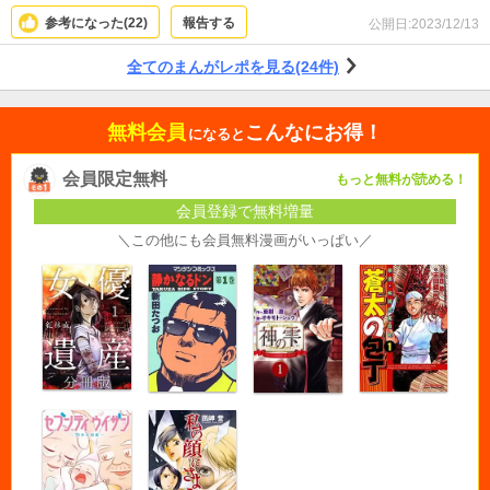
参考になった(
22
)
報告する
公開日:
2023/12/13
全てのまんがレポを見る(24件)
無料会員
こんなにお得！
になると
会員限定無料
もっと無料が読める！
会員登録で無料増量
＼この他にも会員無料漫画がいっぱい／