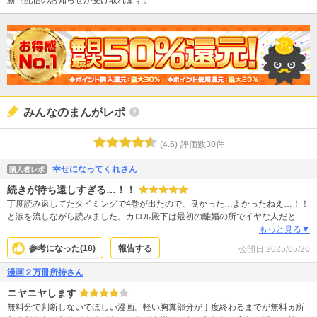
みんなのまんがレポ
(
4.6
)
評価数
30
件
幸せになってくれさん
購入者レポ
続きが待ち遠しすぎる…！！
丁度読み返してたタイミングで4巻が出たので、良かった…よかったねえ…！！
と涙を流しながら読みました。カロル殿下は最初の離婚の所でイヤな人だと誤
解されがちだし、ヴェラもそりゃあ見えない裏方ばっかじゃ評価されないよみ
もっと見る▼
たいなレポも多くてもどかしい！絵が綺麗というか丁寧に描き込まれている
参考になった(
18
)
報告する
公開日:
2025/05/20
し、買って損するほどタイトルやあらすじとの相違もないし…1巻で敬遠した理
由がカロル殿下のあの感じなら3巻4巻読んだら世界変わるので本当に読んで欲
漫画２万冊所持さん
しい…。カロル殿下も新しい皇太子妃のエスタも、もちろんヴェラとアランも
ニヤニヤします
全員幸せになって欲しいのに、ヴェラの両親みたいな定番のイヤ〜な貴族の匂
わせがあったのがちょっと先の展開を想像して憂鬱になるけど、ヴェラとアラ
無料分で判断しないでほしい漫画。軽い胸糞部分が丁度終わるまでが無料ヵ所