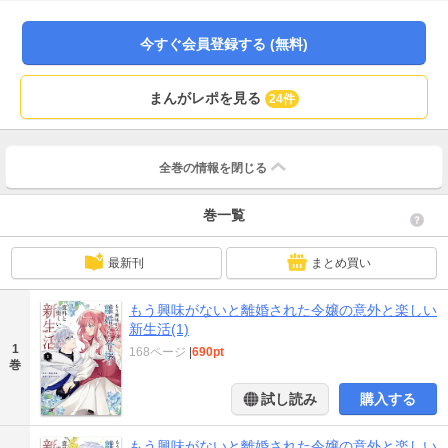
でヴェラの屋敷を訪れた、元王子のアランは、屋敷の周辺のとある変化に気付
き…？何もかもを無くした令嬢が、秘めた能力で新たな居場所を築く、逆転ラ
ブファンタジー！
今すぐ会員登録する (無料)
まんがレポを見る
24件
全巻の情報を
閉じる
巻一覧
最新刊
まとめ買い
もう興味がないと離婚された令嬢の意外と楽しい
新生活(1)
1
168ページ
|
690pt
巻
試し読み
購入する
もう興味がないと離婚された令嬢の意外と楽しい