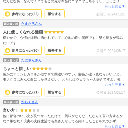
ンを見て幸せな気持ちを貰えてるのでマジでもう続きが欲しい！！
なんだなあ…なんで！？でもこの先が本当にニヤニヤしちゃうし、ほっこりす
る。 1巻の無料分だけ読んで「うん？」と思ったことも「なるほどね～」とな
もっと見る▼
るので続きを読んでほしい！作画もキレイで読みやすいし、2巻が出たばかりで
参考になった(
22
)
報告する
公開日:
2024/05/21
買いやすい！おすすめ
たまたろさん
購入者レポ
人に優しくなれる漫画
穏やかで、心情が繊細に描かれていて、心地の良い漫画です。早く続きが読み
たいです
参考になった(
30
)
報告する
公開日:
2024/05/17
たにさんさん
購入者レポ
ちょっと惜しい
確かにアランとカロルが似すぎて間違いやすい。髪色が違う色ならいいけど、
モノクロはみんな白にしか見えない。 わたしはヴェラちゃん好きですよ。暑苦
しいキャラより、ちょっと控えめに周りの人をほんわか包み込むような雰囲気
もっと見る▼
が素敵だと思います。 ２巻読んだけど、アラン様思い切り良く自分の気持ちを
参考になった(
21
)
報告する
公開日:
2024/05/17
伝えるのが良かった～ 早く3巻出ないかなぁ
からくさん
購入者レポ
言い方！
他に都合のいい女が見つかっただけで、興味がなくなったなんて言い方するか
な？嫌な奴！現実の夫婦生活でも奥さんがしてる細々したことを気づかず、浮
気したりするんだよね。国も自分も悪くなるだろうな
もっと見る▼