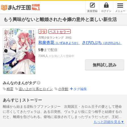
新規登録
ログイン
メニュー
もう興味がないと離婚された令嬢の意外と楽しい新生活
少女
ベストセラー
月間少女ランキング
20位
和泉杏花
さびのぶち
（いずみきようか）
（さびのぶち）
5巻
まで配信
7305人
がお気に入り登録中
無料試し読み
みんなのまんがタグ
精霊
這い上がり系ヒロイン
小学館
タグ編集
あらすじ | ストーリー
離縁から始まる逆転ラブファンタジー 次期国王・カロル王子の妻として懸命
に尽くしてきたヴェラは、ある日突然、ヴェラより役に立つ相手と結婚するの
だと、離婚を告げられる。僻地に追放されてしまったヴェラだったが、王妃教
育や慣れない公務から解放され、自由な生活を満喫し始める。そんな中、任務
もっと詳細を見る▼