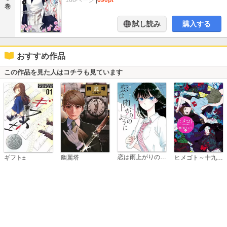
168ページ
|
690pt
巻
試し読み
購入する
おすすめ作品
この作品を見た人はコチラも見ています
恋は雨上がりのように
ギフト±
幽麗塔
ヒメゴト～十九歳の制服～