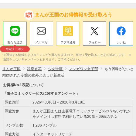
まんが王国のお得情報を受け取ろう
友だち追加
メルマガ
アプリ通知
フォロー
いいね
限定クーポン
※通知する情報およびタイミングが異なりますので、併せて受け取ることをお勧めします。 ※
通知をしないキャンペーンもあります。ご了承ください。
まんが王国
和泉杏花
少女漫画
マンガワン女子部
もう興味がないと
離婚された令嬢の意外と楽しい新生活
お得感No.1表記について
「電子コミックサービスに関するアンケート」
調査期間
2026年3月6日～2026年3月18日
調査対象
まんが王国または主要電子コミックサービスのうちいずれか
をメイン且つ有料で利用している20歳～69歳の男女
サンプル数
1,236サンプル
調査方法
インターネットリサーチ