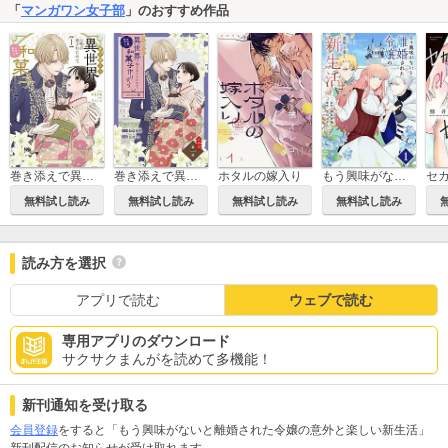
「
マンガワン女子部
」のおすすめ作品
巻き添えで異世界に喚び出されたので、世界観無視して和菓子作ります
巻き添えで異世界に喚び出されたので、世界観無視して和菓子作ります【単話】
ホタルの嫁入り
もう興味がないと離婚された令嬢の意外と楽しい新生活【単話】
無料試し読み
無料試し読み
無料試し読み
無料試し読み
読み方を選択
アプリで読む
ウェブで読む
専用アプリのダウンロード
サクサクまんがを読めて多機能！
新刊通知を受け取る
会員登録
をすると「もう興味がないと離婚された令嬢の意外と楽しい新生活」
新刊配信のお知らせが受け取れます。