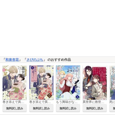
「
和泉杏花
」 「
さびのぶち
」 のおすすめ作品
巻き添えで異世界に喚び出されたので、世界観無視して和菓子作ります
巻き添えで異世界に喚び出されたので、世界観無視して和菓子作ります【単話】
もう興味がないと離婚された令嬢の意外と楽しい新生活【単話】
異世界に救世主として喚ばれましたが、アラサーには無理なので、ひっそりブックカフェ始めました。
無料試し読み
無料試し読み
無料試し読み
無料試し読み