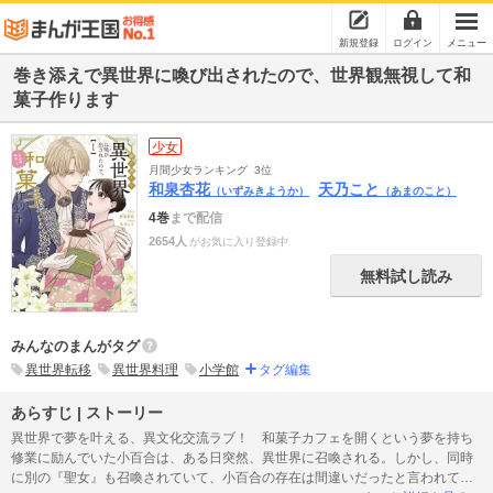
新規登録
ログイン
メニュー
巻き添えで異世界に喚び出されたので、世界観無視して和
菓子作ります
少女
月間少女ランキング
3位
和泉杏花
天乃こと
（いずみきようか）
（あまのこと）
4巻
まで配信
2654人
がお気に入り登録中
無料試し読み
みんなのまんがタグ
異世界転移
異世界料理
小学館
タグ編集
あらすじ | ストーリー
異世界で夢を叶える、異文化交流ラブ！ 和菓子カフェを開くという夢を持ち
修業に励んでいた小百合は、ある日突然、異世界に召喚される。しかし、同時
に別の『聖女』も召喚されていて、小百合の存在は間違いだったと言われてし