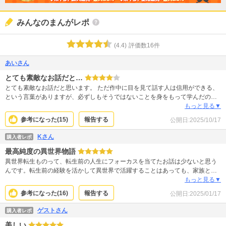
みんなのまんがレポ
(
4.4
)
評価数
16
件
あいさん
とても素敵なお話だと…
とても素敵なお話だと思います。 ただ作中に目を見て話す人は信用ができる、
という言葉がありますが、必ずしもそうではないことを身をもって学んだので
こういう言い回しはもう無くしてほしいです。 誠実に見えるだけで、そのよう
もっと見る▼
な人に嘘をつかれて騙されることもありますので。
参考になった(
15
)
報告する
公開日:
2025/10/17
Kさん
購入者レポ
最高純度の異世界物語
異世界転生ものって、転生前の人生にフォーカスを当てたお話は少ないと思う
んです。転生前の経験を活かして異世界で活躍することはあっても、家族と
か、職業とか夢とか、どんな目標があって生きてたかとかあまり描かれなく
もっと見る▼
て。 でもこのお話のサユリは違う。静かで、芯があって。元の世界に帰りたい
参考になった(
16
)
報告する
公開日:
2025/01/17
という思いはもろちんあるけど、今の自分にできる精一杯をこなして、異世界
の人々の役に立つことを嬉しいと感じてる。 今まで山ほど見てきた異世界物語
ゲストさん
購入者レポ
のなかで、一番応援したくなる主人公。 そしてそんなサユリを支える、こちら
美しい
も純粋なセリウス。 ふたりとも純粋だから恋の自覚までが遠い。もどかし