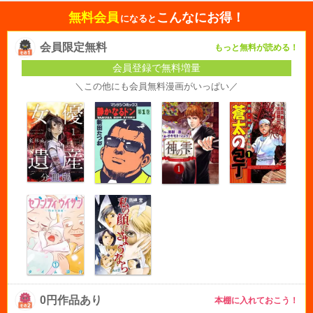
無料会員
こんなにお得！
になると
会員限定無料
もっと無料が読める！
会員登録で無料増量
＼この他にも会員無料漫画がいっぱい／
0円作品あり
本棚に入れておこう！