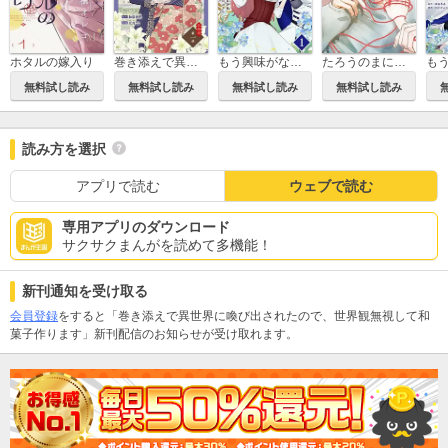
ホタルの嫁入り
巻き添えで異世界に喚び出されたので、世界観無視して和菓子作ります【単話】
もう興味がないと離婚された令嬢の意外と楽しい新生活【単話】
たろうのまにまに
無料試し読み
無料試し読み
無料試し読み
無料試し読み
読み方を選択
アプリで読む
ウェブで読む
専用アプリのダウンロード
サクサクまんがを読めて多機能！
新刊通知を受け取る
会員登録
をすると「巻き添えで異世界に喚び出されたので、世界観無視して和
菓子作ります」新刊配信のお知らせが受け取れます。