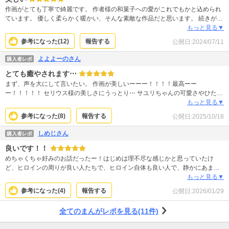
い…！！でもいいんです。信頼し合ってて、お互いを一番大事に思っていて、
作画がとても丁寧で綺麗です。 作者様の和菓子への愛がこれでもかと込められ
え、なんであの2人付き合ってないの？？って周りから不思議がられてる、今の
ています。 優しく柔らかく暖かい、そんな素敵な作品だと思います。 続きがと
状態も。 セリウスが気持ちを自覚したら甘々で気持ちだだ漏れになるんだろう
ても楽しみです。
もっと見る▼
な…楽しみ。
参考になった(
12
)
報告する
公開日:
2024/07/11
よよよーのさん
購入者レポ
とても癒やされます⋯
まず、声を大にして言いたい。 作画が美しいーーー！！！！最高ーー
ー！！！！！ セリウス様の美しさにうっとり⋯ サユリちゃんの可愛さやひたむ
きさにキュンとし⋯ （あと、伝書鳩ならぬ伝書インコのピィちゃんの可愛さに
もっと見る▼
ハートを持ってかれてました⋯） 何より和菓子の再現度たるや⋯本当に美味し
参考になった(
8
)
報告する
公開日:
2025/10/18
そうで涎が出ます。 二人に幸せになって欲しいなぁ〜
しめじさん
購入者レポ
良いです！！
めちゃくちゃ好みのお話だったー！はじめは理不尽な感じかと思っていたけ
ど、ヒロインの周りが良い人たちで、ヒロイン自体も良い人で、静かにあまー
くお話が進んでいく感じがめちゃくちゃ好みでした。和菓子って好きじゃない
もっと見る▼
けど、なんか食べたくなっちゃったなぁ！！買ってこよ！！
参考になった(
4
)
報告する
公開日:
2026/01/29
全てのまんがレポを見る(11件)