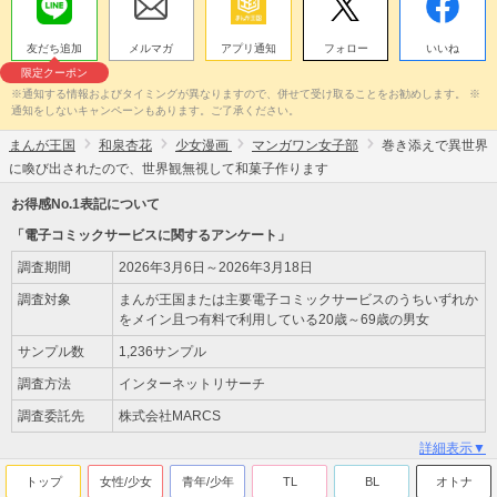
友だち追加
メルマガ
アプリ通知
フォロー
いいね
限定クーポン
※通知する情報およびタイミングが異なりますので、併せて受け取ることをお勧めします。 ※
通知をしないキャンペーンもあります。ご了承ください。
まんが王国
和泉杏花
少女漫画
マンガワン女子部
巻き添えで異世界
に喚び出されたので、世界観無視して和菓子作ります
お得感No.1表記について
「電子コミックサービスに関するアンケート」
調査期間
2026年3月6日～2026年3月18日
調査対象
まんが王国または主要電子コミックサービスのうちいずれか
をメイン且つ有料で利用している20歳～69歳の男女
サンプル数
1,236サンプル
調査方法
インターネットリサーチ
調査委託先
株式会社MARCS
詳細表示▼
トップ
女性/少女
青年/少年
TL
BL
オトナ