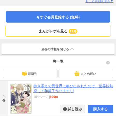
まい…!?――ならばこの世界で夢の和菓子カフェを開きます―― 公爵家次
もっと詳細を見る▼
男、生真面目男子セリウスの力を借りつつ異世界の限られた材料で和菓子作り
を始めた小百合だが…？慣れない世界で夢を叶えつつ、秘めた能力で世界を救
う!? 異文化交流ラブファンタジー！
今すぐ会員登録する (無料)
まんがレポを見る
11件
全巻の情報を
閉じる
巻一覧
最新刊
まとめ買い
巻き添えで異世界に喚び出されたので、世界観無
視して和菓子作ります(1)
1
184ページ
|
690pt
巻
試し読み
購入する