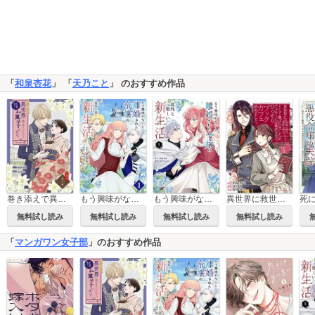
「
和泉杏花
」 「
天乃こと
」 のおすすめ作品
巻き添えで異世界に喚び出されたので、世界観無視して和菓子作ります【単話】
もう興味がないと離婚された令嬢の意外と楽しい新生活【単話】
もう興味がないと離婚された令嬢の意外と楽しい新生活
異世界に救世主として喚ばれましたが、アラサーには無理なので、ひっそりブックカフェ始めました。
無料試し読み
無料試し読み
無料試し読み
無料試し読み
「
マンガワン女子部
」のおすすめ作品