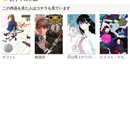
この作品を見た人はコチラも見ています
恋は雨上がりのように
ギフト±
幽麗塔
ヒメゴト～十九歳の制服～