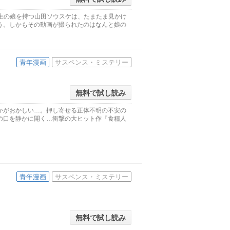
生の娘を持つ山田ソウスケは、たまたま見かけ
う。しかもその動画が撮られたのはなんと娘の
青年漫画
サスペンス・ミステリー
無料で試し読み
かがおかしい…。押し寄せる正体不明の不安の
の口を静かに開く…衝撃の大ヒット作『食糧人
青年漫画
サスペンス・ミステリー
無料で試し読み