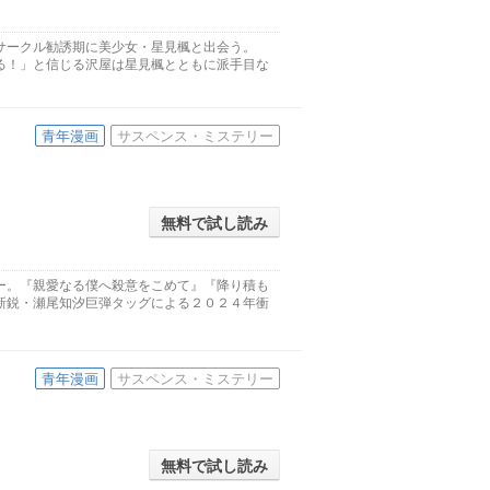
サークル勧誘期に美少女・星見楓と出会う。
る！」と信じる沢屋は星見楓とともに派手目な
青年漫画
サスペンス・ミステリー
無料で試し読み
ー。『親愛なる僕へ殺意をこめて』『降り積も
新鋭・瀬尾知汐巨弾タッグによる２０２４年衝
青年漫画
サスペンス・ミステリー
無料で試し読み