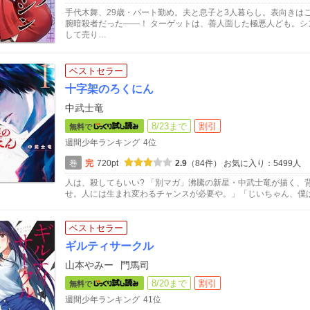
手代木舞、29歳・パート勤め。夫と息子と3人暮らし。表向きは
腕暗殺者だった――！ ターゲットは、善人面した極悪人ども。
して売り…
ベストセラー
十字架のろくにん
中武士竜
8/23まで
割引
無料で
週間少年ランキング
4位
巻
完
720pt
2.9
（84件）
お気に入り：5499人
人は、殺してもいい? 「別マガ」沸騰の新星・中武士竜が描く、
せ。人には生まれ変わるチャンスが必要や。」「じいちゃん、僕
ベストセラー
ギルティサークル
山本やみー
門馬司
8/20まで
割引
無料で
週間少年ランキング
41位