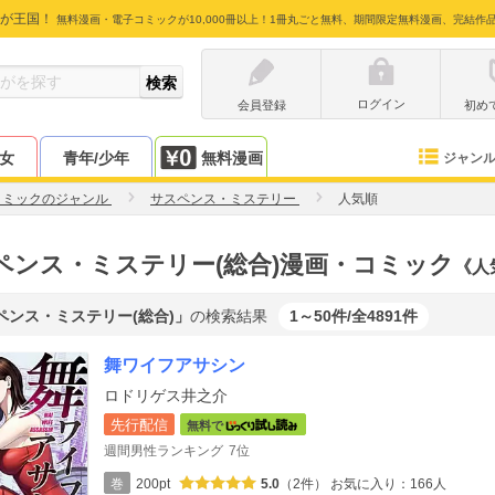
が王国！
無料漫画・電子コミックが10,000冊以上！1冊丸ごと無料、期間限定無料漫画、完結作
ログイン
会員登録
初め
少女
青年/少年
無料漫画
ジャン
コミックのジャンル
サスペンス・ミステリー
人気順
ペンス・ミステリー(総合)漫画・コミック
《人
ペンス・ミステリー(総合)」
の検索結果
1～50件/全4891件
舞ワイフアサシン
ロドリゲス井之介
先行配信
無料で
週間男性ランキング
7位
巻
200pt
5.0
（2件）
お気に入り：166人