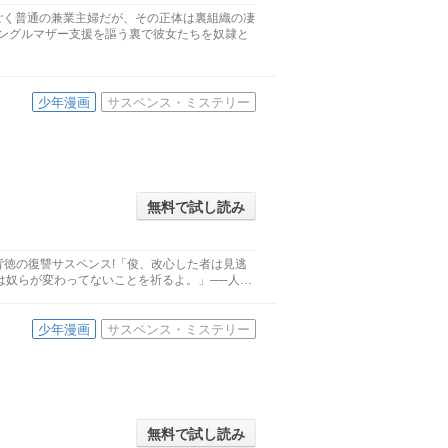
ごく普通の兼業主婦だが、その正体は裏組織の凄
シングルマザー支援を謳う裏で彼女たちを奴隷と
少年漫画
サスペンス・ミステリー
無料で試し読み
背徳の復讐サスペンス!「俊、改心した者は見逃
は奴らが変わってないことを祈るよ。」──人…
少年漫画
サスペンス・ミステリー
無料で試し読み