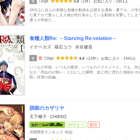
巻
720pt
5.0
（1件）
お気に入り：1851人
SNS上に自らの卑猥な画像や動画を公開する通称・裏アカ。小学
た裏アカで妻らしき人物が性行為をしている動画を目撃してしま
通う小学校だ…
食糧人類Re: －Starving Re:velation－
イナベカズ
蔵石ユウ
水谷健吾
巻
完
720pt
4.4
（13件）
お気に入り：1441人
いつもの学校、いつもの教室、いつものクラスメート。でも、何
なか「死ぬのが怖い」と口にした瞬間、血と肉に塗れた地獄がそ
類』待望の続編…
脱獄のカザリヤ
天下雌子
CHIEKO
8/31まで
割引
無料で
月間男性ランキング
40位