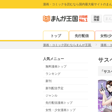
漫画・コミックを読むなら国内最大級サイトのまん
詳細
検索
トップ
先行配信
女性/
漫画・コミック読むならまんが王国
漫画・
人気メニュー
サス
無料漫画トップ
「サス
ランキング
新刊
新刊配信予定
ジャンル
先行配信漫画トップ
女性・少女漫画トップ