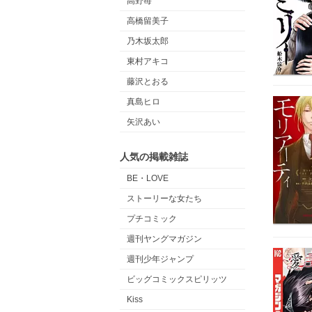
高野苺
高橋留美子
乃木坂太郎
東村アキコ
藤沢とおる
真島ヒロ
矢沢あい
人気の掲載雑誌
BE・LOVE
ストーリーな女たち
プチコミック
週刊ヤングマガジン
週刊少年ジャンプ
ビッグコミックスピリッツ
Kiss