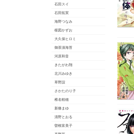
石田スイ
石田拓実
海野つなみ
楳図かずお
大久保ヒロミ
御茶漬海苔
河原和音
きたがわ翔
北川みゆき
草野誼
さかたのり子
椎名軽穂
新條まゆ
清野とおる
曽根富美子