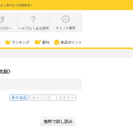
品から新刊まで多数配信！
チェック履歴
ての方へ
ヘルプ/よくある質問
ル
ランキング
新刊
来店ポイント
気順》
青年漫画
サスペンス・ミステリー
無料で試し読み