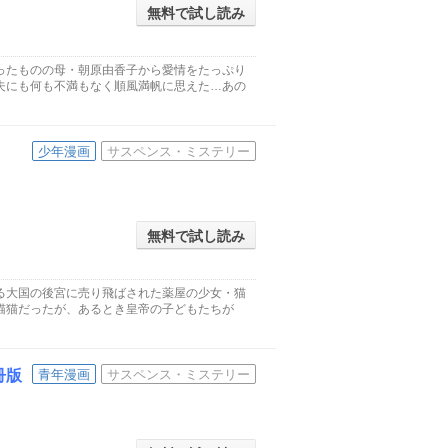
無料で試し読み
ったものの母・朝原由香子から愛情をたっぷり
夫にも何も不満もなく順風満帆に思えた…あの
少年漫画
サスペンス・ミステリー
無料で試し読み
る大国の後宮に売り飛ばされた薬屋の少女・猫
猫猫だったが、あるとき皇帝の子どもたちが
冊版
青年漫画
サスペンス・ミステリー