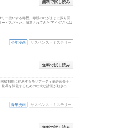
無料で試し読み
サリー扱いする毒親。毒親のわがままに振り回
ービスだった。派遣されてきた`アイダ’さんは
少年漫画
サスペンス・ミステリー
無料で試し読み
く階級制度に辟易するモリアーティ伯爵家長子・
、世界を浄化するための壮大な計画が動き出
青年漫画
サスペンス・ミステリー
無料で試し読み