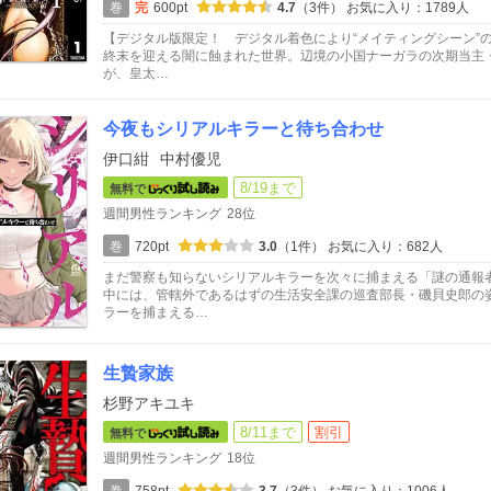
巻
完
600pt
4.7
（3件）
お気に入り：1789人
【デジタル版限定！ デジタル着色により“メイティングシーン”の
終末を迎える闇に蝕まれた世界。辺境の小国ナーガラの次期当主
が、皇太…
今夜もシリアルキラーと待ち合わせ
伊口紺
中村優児
8/19まで
無料で
週間男性ランキング
28位
巻
720pt
3.0
（1件）
お気に入り：682人
まだ警察も知らないシリアルキラーを次々に捕まえる「謎の通報
中には、管轄外であるはずの生活安全課の巡査部長・磯貝史郎の
ラーを捕まえる…
生贄家族
杉野アキユキ
8/11まで
割引
無料で
週間男性ランキング
18位