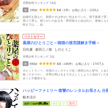
月間女性ランキング
14位
巻
180pt
5.0
（1件）
お気に入り：1153人
結婚式を迎えた、朝原ナオは幸せに包まれていた。母子家庭で育
受けて育ち、頼りがいのある夫・野田衛士と結ばれた。家族にも
時までは…。結…
ベストセラー
薬屋のひとりごと～猫猫の後宮謎解き手帳～
日向夏
倉田三ノ路
しのとうこ
月間少年ランキング
2位
巻
690pt
4.5
（166件）
お気に入り：17477人
大ヒットラノベ、待望のコミカライズ化！誘拐された挙句、とあ
猫（マオマオ）。年季が明けるまで大人しくしようと決めていた
次々と不審死する…
ハッピーファミリー 復讐のレンタルお母さん 分
船木涼介
8/17まで
割引
無料で