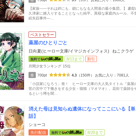
巻
758pt
3.7
（3件）
お気に入り：1006人
【家族――それは絆にも、鎖にもなる人間達の最小集団。】 豪
久津家に婿入りすることとなった純平。異様な家庭内ルール、不
続失踪事件―…
ベストセラー
薬屋のひとりごと
日向夏(ヒーロー文庫/イマジカインフォス)
ねこクラゲ
8/13まで
割引
無料で
月間少女ランキング
15位
巻
700pt
4.3
（150件）
お気に入り：7081人
「小説家になろう」発！ ヒーロー文庫の大人気タイトル『薬屋
世の宮中で下働きをする少女・猫猫（マオマオ）。花街で薬師を
るという噂を聞…
消えた母は見知らぬ遺体になってここにいる【単
話】
ショーコ
先行配信
8/20まで
無料で