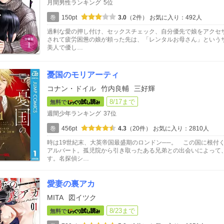
月間男性ランキング
5位
巻
150pt
3.0
（2件）
お気に入り：492人
過剰な愛の押し付け、セックスチェック、自分優先で娘をアクセ
されて疲労困憊の娘が頼った先は、「レンタルお母さん」というサ
美人で優し…
憂国のモリアーティ
コナン・ドイル
竹内良輔
三好輝
8/17まで
無料で
週間少年ランキング
37位
巻
456pt
4.3
（20件）
お気に入り：2810人
時は19世紀末、大英帝国最盛期のロンドン──。 この国に根付
アルバート。孤児院から引き取ったある兄弟との出会いによって
す。名探偵シ…
愛妻の裏アカ
MITA
図イツク
8/23まで
無料で