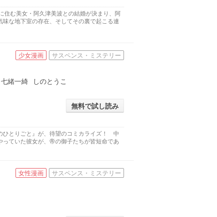
邸に住む美女・阿久津美波との結婚が決まり、阿
気味な地下室の存在、そしてその裏で起こる連
少女漫画
サスペンス・ミステリー
七緒一綺
しのとうこ
無料で試し読み
のひとりごと』が、待望のコミカライズ！ 中
やっていた彼女が、帝の御子たちが皆短命であ
女性漫画
サスペンス・ミステリー