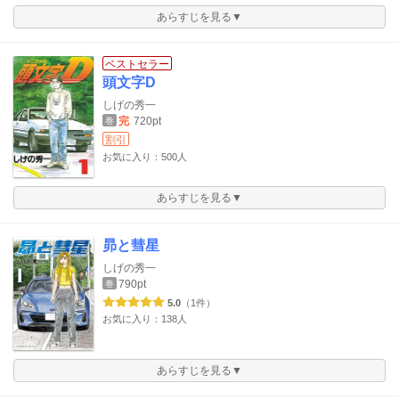
あらすじを見る▼
ベストセラー
頭文字D
しげの秀一
完
720pt
巻
割引
お気に入り：500人
あらすじを見る▼
昴と彗星
しげの秀一
790pt
巻
5.0
（1件）
お気に入り：138人
あらすじを見る▼