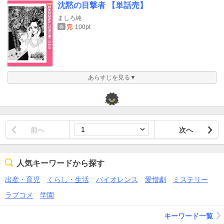
沈黙の目撃者 【単話売】
ましろ純
完
100pt
巻
あらすじを見る▼
前へ
次へ
人気キーワードから探す
出産・育児
くらし・生活
バイオレンス
愛憎劇
ミステリー
ラブコメ
学園
キーワード一覧