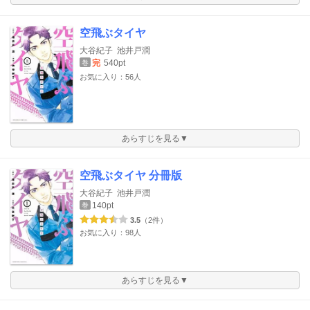
空飛ぶタイヤ
大谷紀子
池井戸潤
完
540pt
巻
お気に入り：56人
あらすじを見る▼
空飛ぶタイヤ 分冊版
大谷紀子
池井戸潤
140pt
巻
3.5
（2件）
お気に入り：98人
あらすじを見る▼