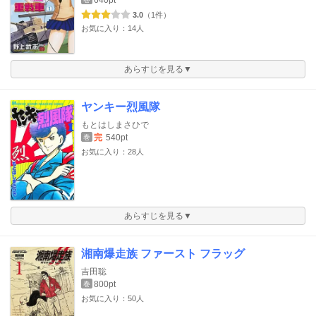
640pt
3.0
（1件）
お気に入り：14人
あらすじを見る▼
ヤンキー烈風隊
もとはしまさひで
完
540pt
巻
お気に入り：28人
あらすじを見る▼
湘南爆走族 ファースト フラッグ
吉田聡
800pt
巻
お気に入り：50人