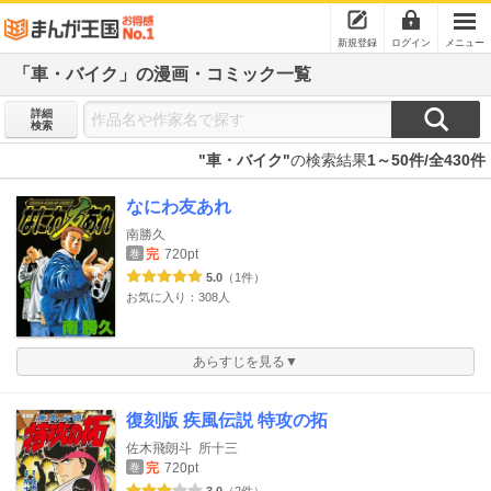
新規登録
ログイン
メニュー
「車・バイク」の漫画・コミック一覧
詳細
検索
"車・バイク"
の検索結果
1～50件/全430件
なにわ友あれ
南勝久
完
720pt
巻
5.0
（1件）
お気に入り：308人
あらすじを見る▼
復刻版 疾風伝説 特攻の拓
佐木飛朗斗
所十三
完
720pt
巻