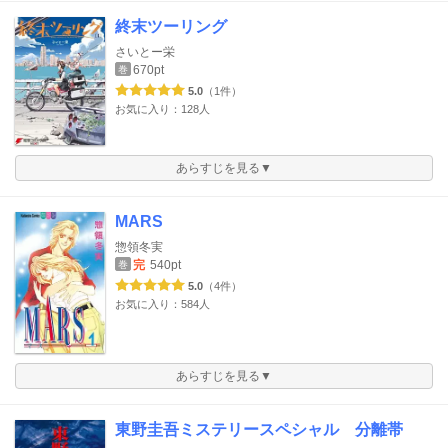
終末ツーリング
さいとー栄
670pt
巻
5.0
（1件）
お気に入り：128人
あらすじを見る▼
MARS
惣領冬実
完
540pt
巻
5.0
（4件）
お気に入り：584人
あらすじを見る▼
東野圭吾ミステリースペシャル 分離帯