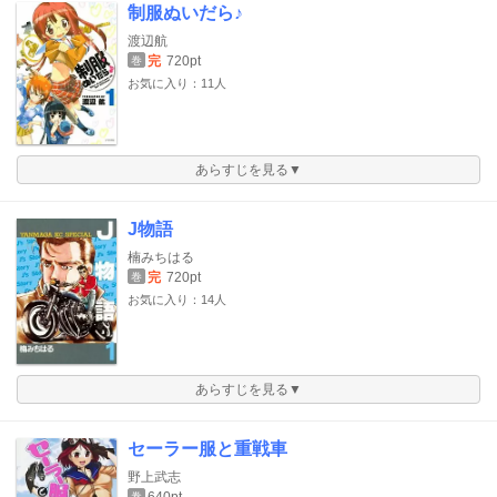
制服ぬいだら♪
渡辺航
完
720pt
巻
お気に入り：11人
あらすじを見る▼
J物語
楠みちはる
完
720pt
巻
お気に入り：14人
あらすじを見る▼
セーラー服と重戦車
野上武志
巻