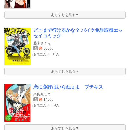
あらすじを見る▼
どこまで行けるかな？ バイク免許取得エッ
セイコミック
藤末さくら
完
500pt
巻
お気に入り：11人
あらすじを見る▼
恋に免許はいらねぇよ プチキス
奈良原せつ
完
140pt
巻
お気に入り：34人
あらすじを見る▼