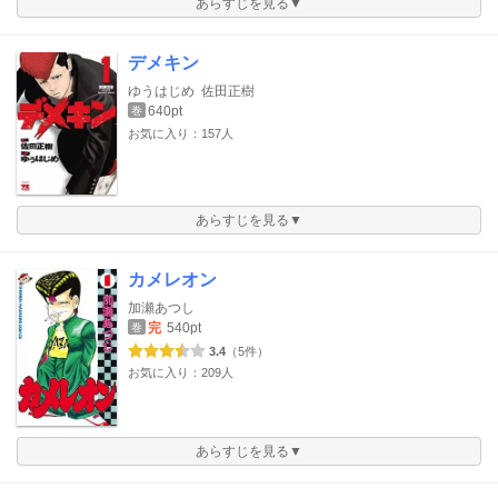
あらすじを見る▼
デメキン
ゆうはじめ
佐田正樹
640pt
巻
お気に入り：157人
あらすじを見る▼
カメレオン
加瀬あつし
完
540pt
巻
3.4
（5件）
お気に入り：209人
あらすじを見る▼