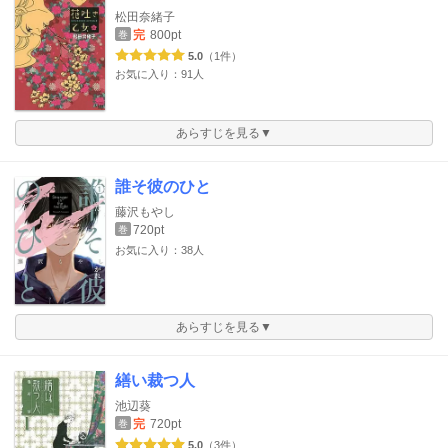
松田奈緒子
完
800pt
巻
5.0
（1件）
お気に入り：91人
あらすじを見る▼
誰そ彼のひと
藤沢もやし
720pt
巻
お気に入り：38人
あらすじを見る▼
繕い裁つ人
池辺葵
完
720pt
巻
5.0
（3件）