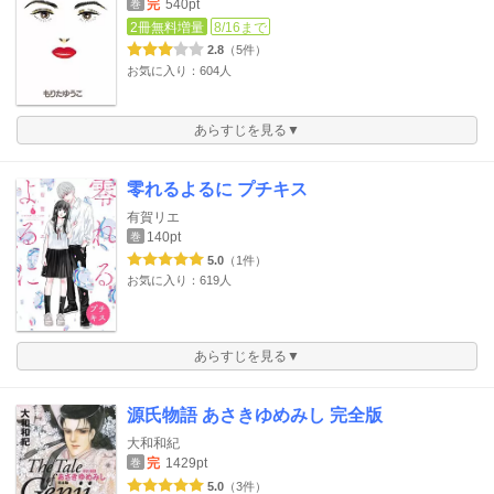
完
540pt
巻
2冊無料増量
8/16まで
2.8
（5件）
お気に入り：604人
あらすじを見る▼
零れるよるに プチキス
有賀リエ
140pt
巻
5.0
（1件）
お気に入り：619人
あらすじを見る▼
源氏物語 あさきゆめみし 完全版
大和和紀
完
1429pt
巻
5.0
（3件）