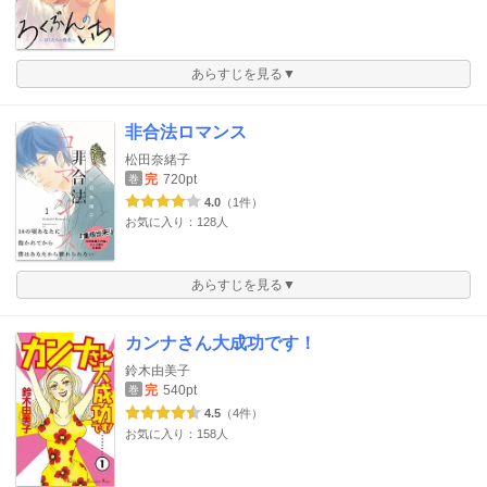
あらすじを見る▼
非合法ロマンス
松田奈緒子
完
720pt
巻
4.0
（1件）
お気に入り：128人
あらすじを見る▼
カンナさん大成功です！
鈴木由美子
完
540pt
巻
4.5
（4件）
お気に入り：158人