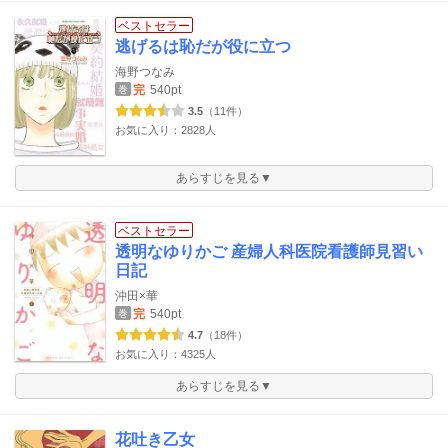
ベストセラー
逃げるは恥だが役に立つ
海野つなみ
完
540pt
巻
3.5
（11件）
お気に入り：2828人
あらすじを見る▼
ベストセラー
透明なゆりかご 産婦人科医院看護師見習い
日記
沖田×華
完
540pt
巻
4.7
（18件）
お気に入り：4325人
あらすじを見る▼
花吐き乙女