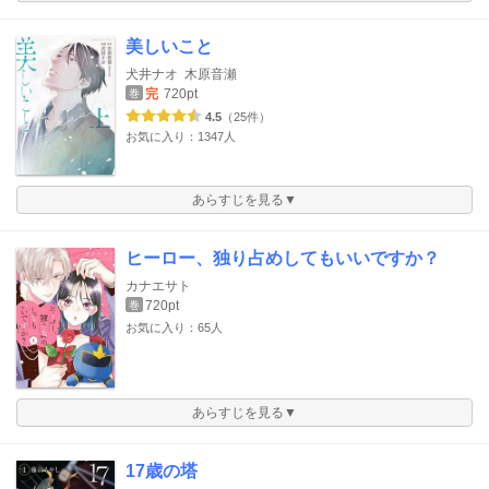
美しいこと
犬井ナオ
木原音瀬
完
720pt
巻
4.5
（25件）
お気に入り：1347人
あらすじを見る▼
ヒーロー、独り占めしてもいいですか？
カナエサト
720pt
巻
お気に入り：65人
あらすじを見る▼
17歳の塔