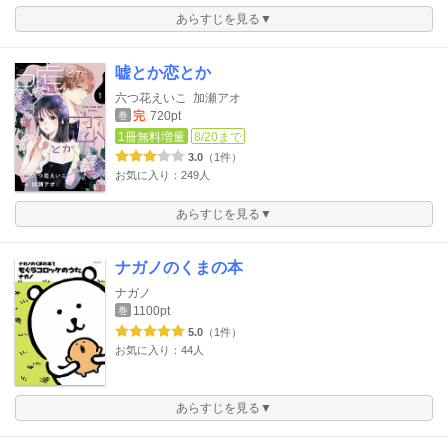
あらすじを見る▼
嘘とか恋とか
六つ花えいこ
加瀬アオ
完
720pt
巻
1冊無料増量
8/20まで
3.0
（1件）
お気に入り：249人
あらすじを見る▼
ナガノのくまの本
ナガノ
1100pt
巻
5.0
（1件）
お気に入り：44人
あらすじを見る▼