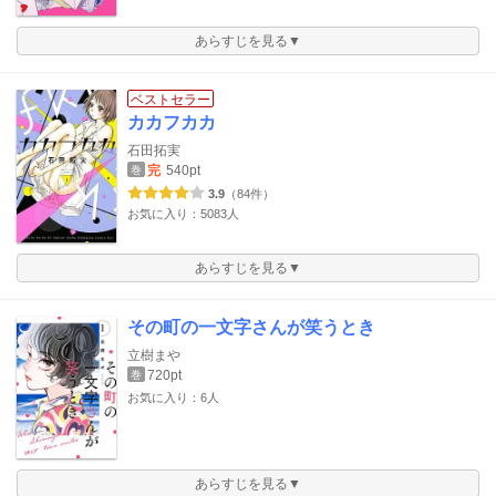
あらすじを見る▼
ベストセラー
カカフカカ
石田拓実
完
540pt
巻
3.9
（84件）
お気に入り：5083人
あらすじを見る▼
その町の一文字さんが笑うとき
立樹まや
720pt
巻
お気に入り：6人
あらすじを見る▼