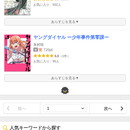
お気に入り：502人
あらすじを見る▼
ヤングダイヤル ー少年事件第零課ー
朱村咲
完
720pt
巻
5.0
（1件）
お気に入り：95人
あらすじを見る▼
前へ
次へ
人気キーワードから探す