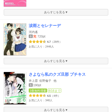
あらすじを見る▼
涙雨とセレナーデ
河内遙
完
720pt
巻
4.7
（28件）
お気に入り：2446人
あらすじを見る▼
さよなら私のクズ旦那 プチキス
井上霞
佐野倫子
他
190pt
巻
3冊無料増量
8/16まで
4.5
（4件）
お気に入り：348人
あらすじを見る▼