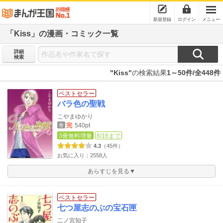
新規登録
ログイン
メニュー
「Kiss」の漫画・コミック一覧
詳細
検索
"Kiss"
の検索結果
1～50件/全448件
ベストセラー
バラ色の聖戦
こやまゆかり
完
540pt
巻
3冊無料増量
8/16まで
4.3
（45件）
お気に入り：2558人
あらすじを見る▼
ベストセラー
七つ屋志のぶの宝石匣
二ノ宮知子