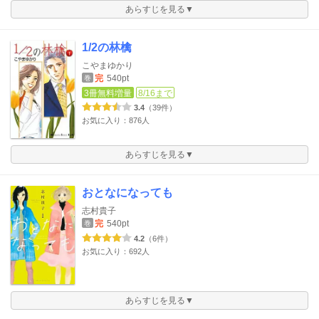
あらすじを見る▼
1/2の林檎
こやまゆかり
完
540pt
巻
3冊無料増量
8/16まで
3.4
（39件）
お気に入り：876人
あらすじを見る▼
おとなになっても
志村貴子
完
540pt
巻
4.2
（6件）
お気に入り：692人
あらすじを見る▼