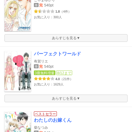
こやまゆかり
完
540pt
巻
1.8
（4件）
お気に入り：300人
あらすじを見る▼
パーフェクトワールド
有賀リエ
完
540pt
巻
3冊無料増量
8/12まで
4.0
（21件）
お気に入り：1629人
あらすじを見る▼
ベストセラー
わたしのお嫁くん
柴なつみ