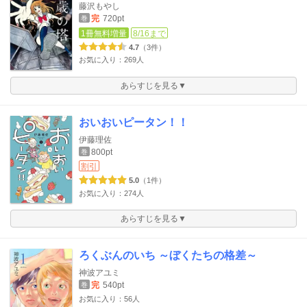
藤沢もやし
完
720pt
巻
1冊無料増量
8/16まで
4.7
（3件）
お気に入り：269人
あらすじを見る▼
おいおいピータン！！
伊藤理佐
800pt
巻
割引
5.0
（1件）
お気に入り：274人
あらすじを見る▼
ろくぶんのいち ～ぼくたちの格差～
神波アユミ
完
540pt
巻
お気に入り：56人