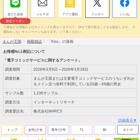
友だち追加
メルマガ
アプリ通知
フォロー
いいね
限定クーポン
※通知する情報およびタイミングが異なりますので、併せて受け取ることをお勧めします。 ※
通知をしないキャンペーンもあります。ご了承ください。
まんが王国
掲載雑誌
「Kiss」の漫画
お得感No.1表記について
「電子コミックサービスに関するアンケート」
調査期間
2026年3月6日～2026年3月18日
調査対象
まんが王国または主要電子コミックサービスのうちいずれか
をメイン且つ有料で利用している20歳～69歳の男女
サンプル数
1,236サンプル
調査方法
インターネットリサーチ
調査委託先
株式会社MARCS
詳細表示▼
トップ
女性/少女
青年/少年
TL
BL
オトナ