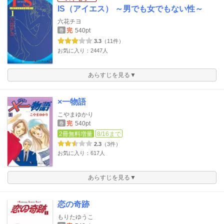
IS（アイエス） ～男でも女でもない性～
六花チヨ
完
540pt
巻
3.3
（11件）
お気に入り：2447人
あらすじを見る▼
×一物語
こやまゆかり
完
540pt
巻
2冊無料増量
8/16まで
2.3
（3件）
お気に入り：617人
あらすじを見る▼
恋の奇跡
もりたゆうこ