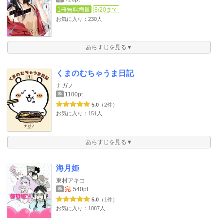
1冊無料増量
8/20まで
お気に入り：230人
あらすじを見る▼
くまのむちゃうま日記
ナガノ
1100pt
巻
5.0
（2件）
お気に入り：151人
あらすじを見る▼
海月姫
東村アキコ
完
540pt
巻
5.0
（1件）
お気に入り：1087人