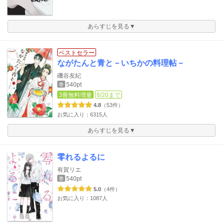
あらすじを見る▼
ベストセラー
ながたんと青と－いちかの料理帖－
磯谷友紀
540pt
巻
3冊無料増量
8/20まで
4.8
（53件）
お気に入り：6315人
あらすじを見る▼
零れるよるに
有賀リエ
540pt
巻
5.0
（4件）
お気に入り：1087人