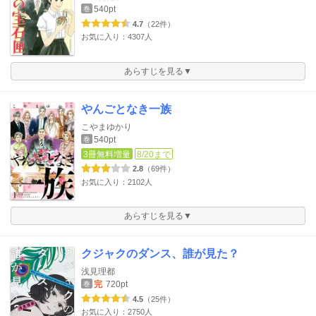
540pt
巻
4.7
（22件）
お気に入り：4307人
あらすじを見る▼
やんごとなき一族
こやまゆかり
540pt
巻
3冊無料増量
8/20まで
2.8
（69件）
お気に入り：2102人
あらすじを見る▼
クジャクのダンス、誰が見た？
浅見理都
完
720pt
巻
4.5
（25件）
お気に入り：2750人