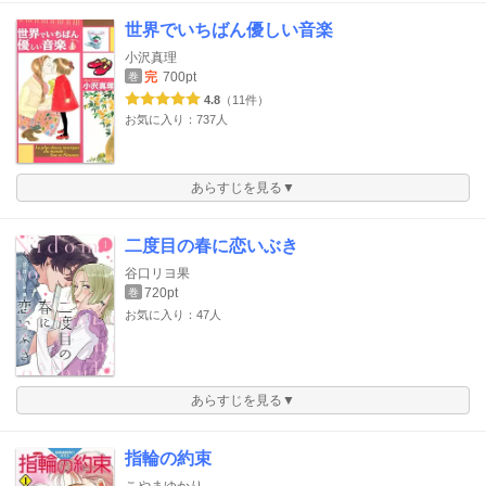
世界でいちばん優しい音楽
小沢真理
完
700pt
巻
4.8
（11件）
お気に入り：737人
あらすじを見る▼
二度目の春に恋いぶき
谷口リヨ果
720pt
巻
お気に入り：47人
あらすじを見る▼
指輪の約束