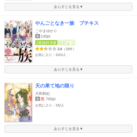
あらすじを見る▼
やんごとなき一族 プチキス
こやまゆかり
140pt
巻
3冊無料増量
8/20まで
2.6
（18件）
お気に入り：1024人
あらすじを見る▼
天の果て地の限り
大和和紀
完
700pt
巻
お気に入り：182人
あらすじを見る▼