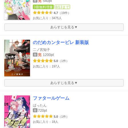
完
540pt
巻
3冊無料増量
8/13まで
4.7
（19件）
お気に入り：3475人
あらすじを見る▼
のだめカンタービレ 新装版
二ノ宮知子
完
1200pt
巻
5.0
（1件）
お気に入り：197人
あらすじを見る▼
ファタールゲーム
ばったん
720pt
巻
5.0
（1件）
お気に入り：18人