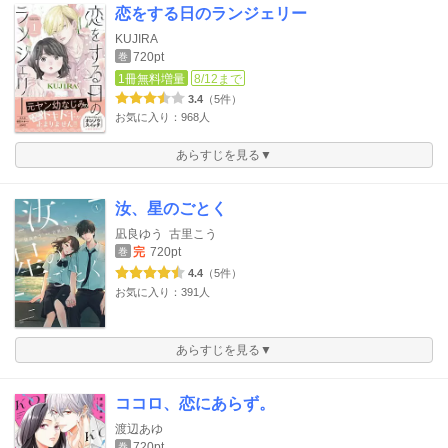
恋をする日のランジェリー
KUJIRA
720pt
巻
1冊無料増量
8/12まで
3.4
（5件）
お気に入り：968人
あらすじを見る▼
汝、星のごとく
凪良ゆう
古里こう
完
720pt
巻
4.4
（5件）
お気に入り：391人
あらすじを見る▼
ココロ、恋にあらず。
渡辺あゆ
720pt
巻