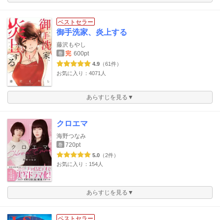
ベストセラー
御手洗家、炎上する
藤沢もやし
完
600pt
巻
4.9
（61件）
お気に入り：4071人
あらすじを見る▼
クロエマ
海野つなみ
720pt
巻
5.0
（2件）
お気に入り：154人
あらすじを見る▼
ベストセラー