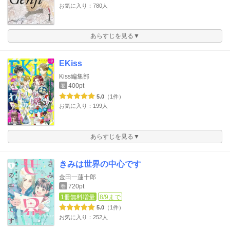
お気に入り：780人
あらすじを見る▼
EKiss
Kiss編集部
400pt
巻
5.0
（1件）
お気に入り：199人
あらすじを見る▼
きみは世界の中心です
金田一蓮十郎
720pt
巻
1冊無料増量
8/9まで
5.0
（1件）
お気に入り：252人