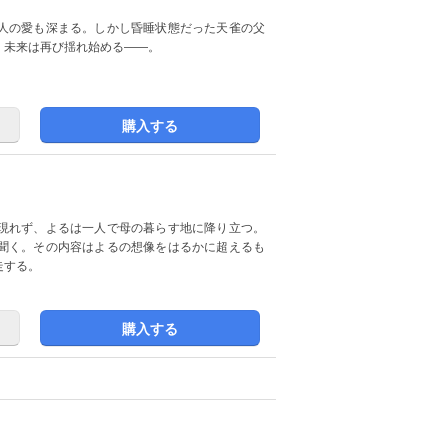
人の愛も深まる。しかし昏睡状態だった天雀の父
、未来は再び揺れ始める――。
購入する
現れず、よるは一人で母の暮らす地に降り立つ。
聞く。その内容はよるの想像をはるかに超えるも
走する。
購入する