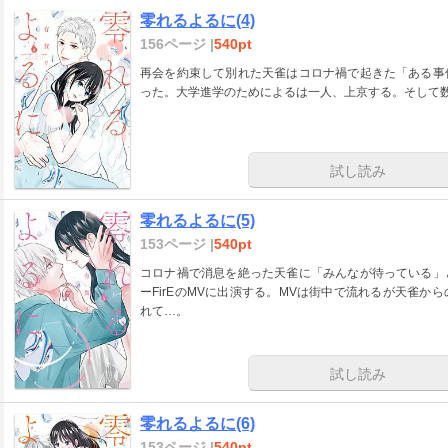
零れるよるに(4)
156ページ |
540pt
再会を約束して別れた天雀はコロナ禍で起きた「ある事
った。大学進学のためによるは一人、上京する。そして
試し読み
零れるよるに(5)
153ページ |
540pt
コロナ禍で消息を絶った天雀に「みんなが待っている」
ーFirEのMVに出演する。MVは街中で流れるが天雀
れて…。
試し読み
零れるよるに(6)
153ページ |
540pt