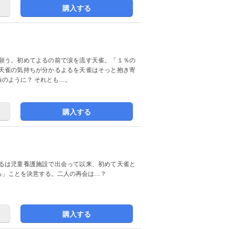
購入する
願う。初めてよるの前で涙を流す天雀。「１％の
天雀の気持ちが分かるよるを天雀はそっと抱き寄
のように？ それとも…。
購入する
るは児童養護施設で出会って以来、初めて天雀と
る」ことを決意する。二人の再会は…？
購入する