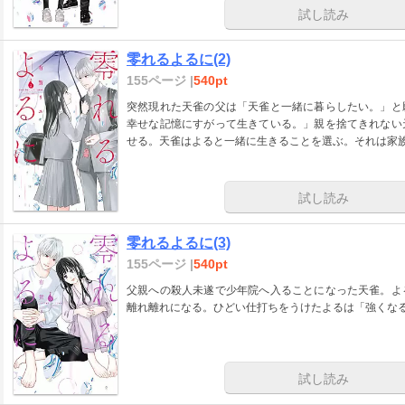
試し読み
零れるよるに(2)
155ページ |
540pt
突然現れた天雀の父は「天雀と一緒に暮らしたい。」と
幸せな記憶にすがって生きている。」親を捨てきれない
せる。天雀はよると一緒に生きることを選ぶ。それは家族
試し読み
零れるよるに(3)
155ページ |
540pt
父親への殺人未遂で少年院へ入ることになった天雀。よ
離れ離れになる。ひどい仕打ちをうけたよるは「強くな
試し読み