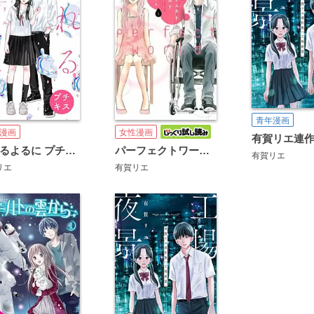
青年漫画
漫画
女性漫画
零れるよるに プチキス
パーフェクトワールド
有賀リエ
リエ
有賀リエ