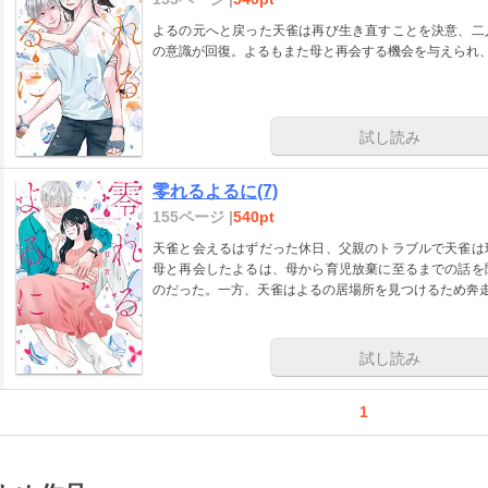
よるの元へと戻った天雀は再び生き直すことを決意、二
の意識が回復。よるもまた母と再会する機会を与えられ
試し読み
零れるよるに(7)
155ページ |
540pt
天雀と会えるはずだった休日、父親のトラブルで天雀は
母と再会したよるは、母から育児放棄に至るまでの話を
のだった。一方、天雀はよるの居場所を見つけるため奔
試し読み
1