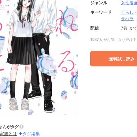
ジャンル
女性漫
キーワード
くらし
ラハラ
配信
7巻
ま
1087人
がお気に入り登録中
無料試し読み
まんがタグ
家族とは
タグ編集