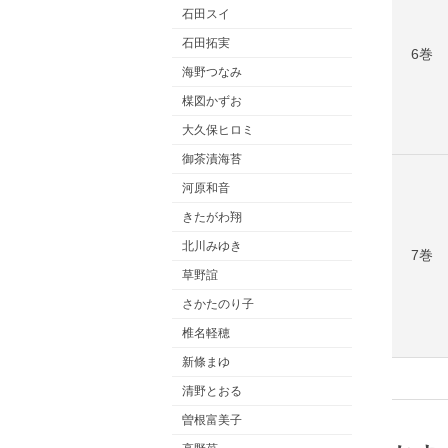
石田スイ
石田拓実
6巻
海野つなみ
楳図かずお
大久保ヒロミ
御茶漬海苔
河原和音
きたがわ翔
北川みゆき
7巻
草野誼
さかたのり子
椎名軽穂
新條まゆ
清野とおる
曽根富美子