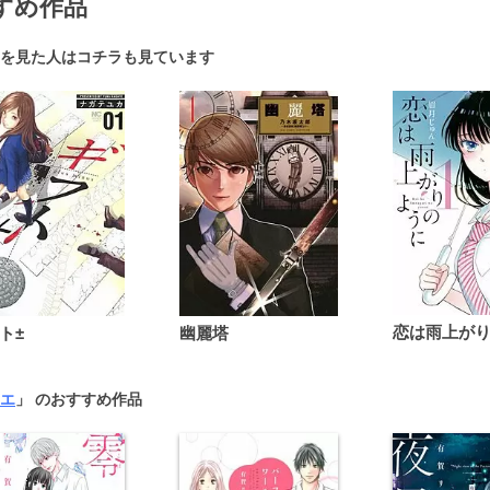
すめ作品
を見た人はコチラも見ています
ト±
幽麗塔
エ
」 のおすすめ作品