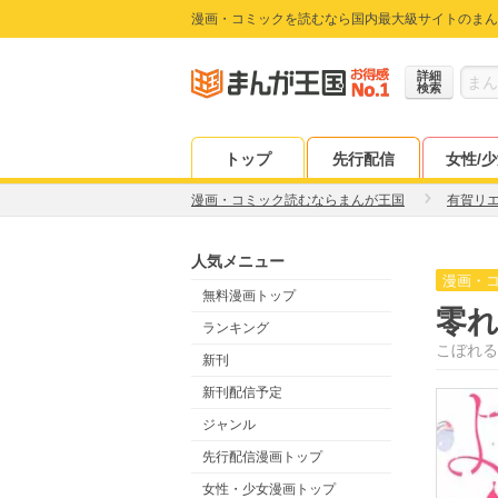
漫画・コミックを読むなら国内最大級サイトのまん
詳細
検索
トップ
先行配信
女性/
漫画・コミック読むならまんが王国
有賀リ
人気メニュー
漫画・
無料漫画トップ
零
ランキング
こぼれる
新刊
新刊配信予定
ジャンル
先行配信漫画トップ
女性・少女漫画トップ