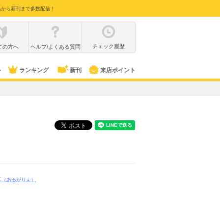
品から新刊まで多数配信！
チェック履歴
ての方へ
ヘルプ/よくある質問
ル
ランキング
新刊
来店ポイント
エ
（あるがりえ）