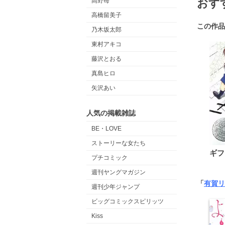
高野苺
おす
高橋留美子
この作品
乃木坂太郎
東村アキコ
藤沢とおる
真島ヒロ
矢沢あい
人気の掲載雑誌
BE・LOVE
ストーリーな女たち
ギフ
プチコミック
週刊ヤングマガジン
「
有賀リ
週刊少年ジャンプ
ビッグコミックスピリッツ
Kiss