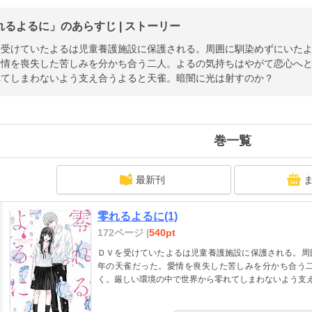
れるよるに」のあらすじ | ストーリー
を受けていたよるは児童養護施設に保護される。周囲に馴染めずにいた
愛情を喪失した苦しみを分かち合う二人。よるの気持ちはやがて恋心へ
れてしまわないよう支え合うよると天雀。暗闇に光は射すのか？
巻一覧
最新刊
零れるよるに(1)
172ページ |
540pt
ＤＶを受けていたよるは児童養護施設に保護される。周
年の天雀だった。愛情を喪失した苦しみを分かち合う
く。厳しい環境の中で世界から零れてしまわないよう支