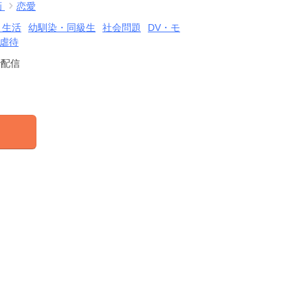
画
恋愛
・生活
幼馴染・同級生
社会問題
DV・モ
虐待
で配信