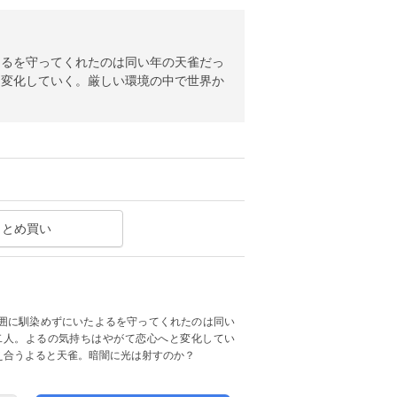
よるを守ってくれたのは同い年の天雀だっ
と変化していく。厳しい環境の中で世界か
まとめ買い
囲に馴染めずにいたよるを守ってくれたのは同い
二人。よるの気持ちはやがて恋心へと変化してい
え合うよると天雀。暗闇に光は射すのか？