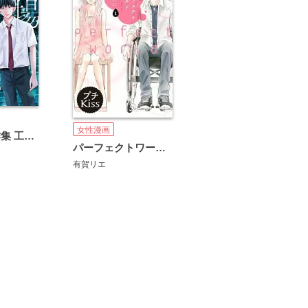
女性漫画
有賀リエ連作集 工場夜景
パーフェクトワールド プチキス
有賀リエ