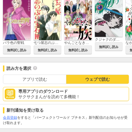
クジャクのダンス、誰が見た？
バラ色の聖戦
七つ屋志のぶの宝石匣
やんごとなき一族
無料試し読み
無料試し読み
無料試し読み
無料試し読み
読み方を選択
アプリで読む
ウェブで読む
専用アプリのダウンロード
サクサクまんがを読めて多機能！
新刊通知を受け取る
会員登録
をすると「パーフェクトワールド プチキス」新刊配信のお知らせが受
け取れます。