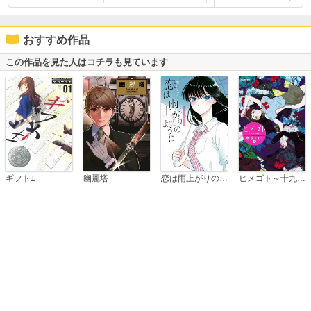
おすすめ作品
この作品を見た人はコチラも見ています
恋は雨上がりのように
ギフト±
幽麗塔
ヒメゴト～十九歳の制服～