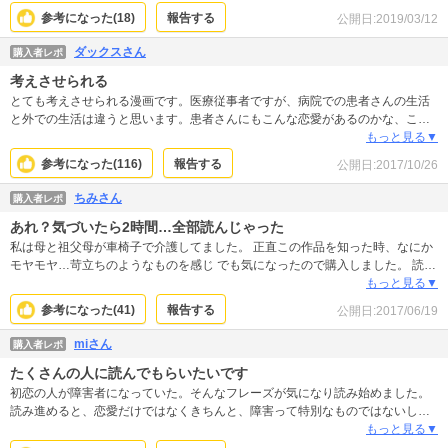
す、という漫画ではないです。ただ、泣けるシーンがたくさんあるので、読む
参考になった(
18
)
報告する
公開日:
2019/03/12
タイミングは要注意です！！絵も綺麗ですし、思いっきり泣いて、キュンキュ
ンしたいときにオススメです！大人も楽しめる漫画だと思いますし、自己投影
ダックスさん
購入者レポ
できるシーンもあると思います。 障害について、色々と考えさせられますが、
考えさせられる
不快な気持ちになるシーンもなく、絵のとおり、綺麗なお話でした。
とても考えさせられる漫画です。医療従事者ですが、病院での患者さんの生活
と外での生活は違うと思います。患者さんにもこんな恋愛があるのかな、こん
な壁にあたることあるのかなと考えながら読んでいます。自分では体験できな
もっと見る▼
いことですが、現実はとても大変だと思います。現実にこの漫画と同じような
参考になった(
116
)
報告する
公開日:
2017/10/26
体験があるか、現実に則しているかはなんとも言えませんが、障害を持つ人の
社会雇用などいろいろ考えさせられる漫画です。
ちみさん
購入者レポ
あれ？気づいたら2時間…全部読んじゃった
私は母と祖父母が車椅子で介護してました。 正直この作品を知った時、なにか
モヤモヤ…苛立ちのようなものを感じ でも気になったので購入しました。 読む
前は、どうせ障害者の生活なんて軽く描かれていて漫画お決まりのライバルか
もっと見る▼
出てきて、ハッピーエンドなんだろうなと思いました。 でも、想像してたより
参考になった(
41
)
報告する
公開日:
2017/06/19
も深く、凄く心に突き刺さり 元気をもらえ、自分の人生を見つめ直すことがで
きました。 この作品と出逢えてよかったです。
miさん
購入者レポ
たくさんの人に読んでもらいたいです
初恋の人が障害者になっていた。そんなフレーズが気になり読み始めました。
読み進めると、恋愛だけではなくきちんと、障害って特別なものではないし、
障害者ってどこにでもいる普通の人なんだよっていう部分が描かれています。
もっと見る▼
脊損の設定や症状とか細々気になるところはあったけど、漫画なので分かりや