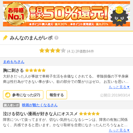
みんなのまんがレポ
(
4.1
)
評価数
84
件
まめもちさん
胸に刺さる
大好きだった人が事故で車椅子生活を余儀なくされてる。 脊髄損傷の下半身麻
痺は性行為ができない事が多い。欲の部分での繋がりはゼロ。 お互いを思いや
り信頼し愛してる思いがすべて。健常者の恋人に不十分な思いや助けを求める
もっと見る▼
のは、相手の負担になる。 それでも2人で生きていこうとするなら、まわりの
参考になった(
27
)
報告する
公開日:
2019/03/14
皆んなの愛と協力が絶対必要になる。2人が幸せに生きれる世界があるのなら確
かにパーフェクトワールドだと思う
映画が観たくなるさん
購入者レポ
泣ける切ない漫画が好きな人にオススメ
障害について扱ってますが、切ない気持ちになるシーンは、障害の有無に関係
なく、共感できると思います。かなり取材を念密になさったんだろうなぁと思
うエピソード満載で、よくある、感動のために障害や病気を題材にしていま
もっと見る▼