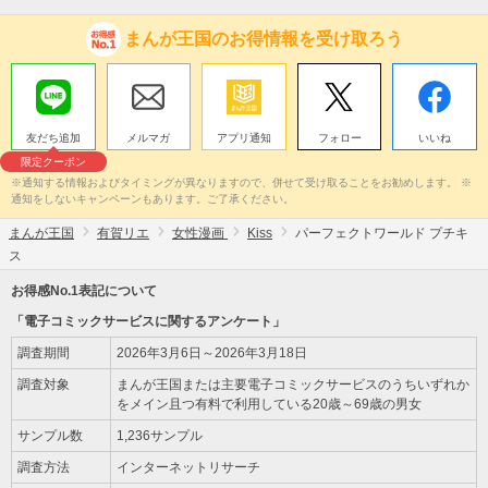
まんが王国のお得情報を受け取ろう
友だち追加
メルマガ
アプリ通知
フォロー
いいね
限定クーポン
※通知する情報およびタイミングが異なりますので、併せて受け取ることをお勧めします。 ※
通知をしないキャンペーンもあります。ご了承ください。
まんが王国
有賀リエ
女性漫画
Kiss
パーフェクトワールド プチキ
ス
お得感No.1表記について
「電子コミックサービスに関するアンケート」
調査期間
2026年3月6日～2026年3月18日
調査対象
まんが王国または主要電子コミックサービスのうちいずれか
をメイン且つ有料で利用している20歳～69歳の男女
サンプル数
1,236サンプル
調査方法
インターネットリサーチ