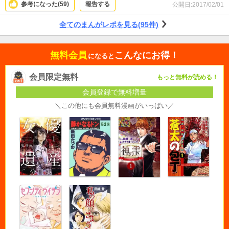
参考になった(
59
)
報告する
公開日:
2017/02/01
すく設定してあったり、省いてあったりするんでしょうね。 実際はこんなうま
く行かないかもしれないけど、障害者が生活していく上での、ハード面ソフト
全てのまんがレポを見る(95件)
面の障害、よく描かれているのではと思います。そして、もどかしい二人の想
いがどのように繋がっていくのか、続きが気になります。
無料会員
こんなにお得！
になると
会員限定無料
もっと無料が読める！
会員登録で無料増量
＼この他にも会員無料漫画がいっぱい／