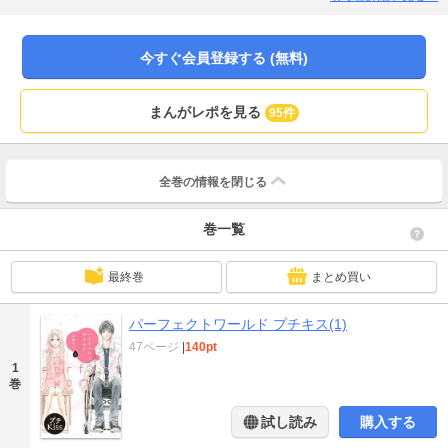
今すぐ会員登録する (無料)
まんがレポを見る
95件
全巻の情報を
閉じる
巻一覧
最終巻
まとめ買い
パーフェクトワールド プチキス(1)
47ページ
|
140pt
1
巻
試し読み
購入する