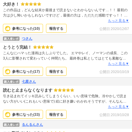
大好き！
この作品は，どんな結末か最後まで読まないとわからないんです…！！ 最初の
方は少し怖いかもしれないですけど，最後の方は，ただただ感動ですっ！！ 約
束のネバーランドならではの世界観と，登場人物の魅力も読みどころですっ
もっと見る▼
っ！！ 読んで損はありません！！ 読んでみることをお勧めします…！
参考になった(
10
)
報告する
公開日:
2020/12/07
つさん
購入者レポ
とうとう完結！
こんなにハマった漫画は久しぶりでした。 エマやレイ、ノーマンの成長、この
3人に影響されて変わっていく仲間たち。 最終巻は私としてはとても素敵な終
わり方でした。 涙なしでは読めませんでしたが…。 できることなら、その後の
もっと見る▼
みんなが気になるので、続編も見てみたいなぁと思います。
参考になった(
17
)
報告する
公開日:
2020/10/19
七星さん
購入者レポ
読むと止まらなくなります
引き込まれてイッキ読みしてしまうくらい、いい意味で危険。冷やかしで読ま
ない方がいい(これもいい意味で) 絵に好き嫌いわかれそうですが、そんなん関
係ありません。 各キャラも魅力的で、ただ単に逃げる、戦う漫画ではない所も
もっと見る▼
好印象。 続きもどうなるのか、すごく楽しみです。
参考になった(
33
)
報告する
公開日:
2019/10/28
るんるんさん
購入者レポ