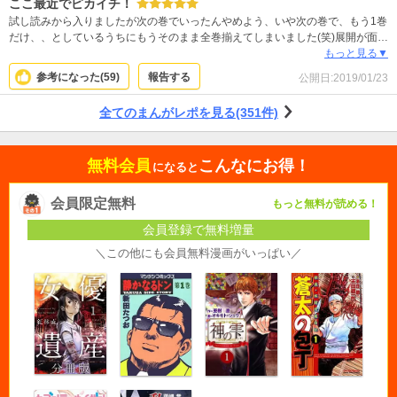
ここ最近でピカイチ！
試し読みから入りましたが次の巻でいったんやめよう、いや次の巻で、もう1巻
だけ、、としているうちにもうそのまま全巻揃えてしまいました(笑)展開が面白
すぎてハラハラドキドキ、さらに子供たちのエネルギーと成長をひしひしと感
もっと見る▼
じることが出来て純粋にスゲーーーかっけーー！とわくわくしてしまいます！
参考になった(
59
)
報告する
公開日:
2019/01/23
子どもが主人公なので生々しい恋愛などが変に絡んでないのも個人的にですが
ポイント高いです。アニメもいいですが漫画も最高ですね。早く次の巻が読み
全てのまんがレポを見る(351件)
たーい！
無料会員
こんなにお得！
になると
会員限定無料
もっと無料が読める！
会員登録で無料増量
＼この他にも会員無料漫画がいっぱい／