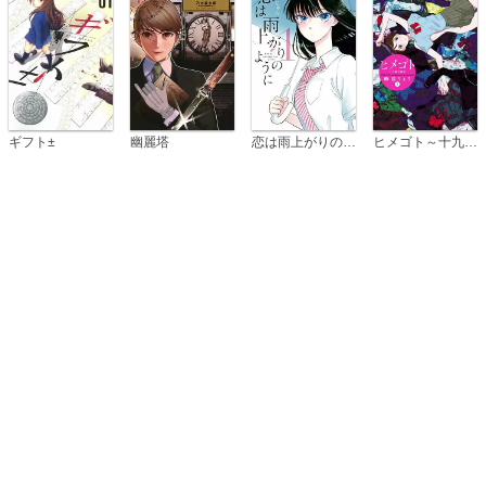
恋は雨上がりのように
ギフト±
幽麗塔
ヒメゴト～十九歳の制服～