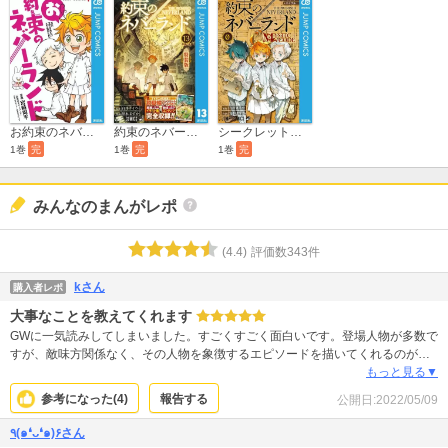
お約束のネバーランド
約束のネバーランド ミニ画集付き特装版
シークレットバイブル 約束のネバーランド 0 MYSTIC CODE
1巻
完
1巻
完
1巻
完
みんなのまんがレポ
(
4.4
)
評価数
343
件
kさん
購入者レポ
大事なことを教えてくれます
GWに一気読みしてしまいました。すごくすごく面白いです。登場人物が多数で
すが、敵味方関係なく、その人物を象徴するエピソードを描いてくれるのが良
いです。万事は一方面から見て善悪を判断できることではなく、みんなそれぞ
もっと見る▼
れに思いや事情を持ちながら生きていることを理解することが出来ます。この
参考になった(
4
)
報告する
公開日:
2022/05/09
作品が成長過程の子どもが読む、少年ジャンプで連載されていたことが嬉しく
思います。
٩(๑❛ᴗ❛๑)۶さん