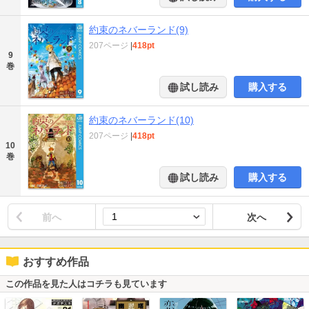
約束のネバーランド(9)
207ページ
|
418pt
9
巻
試し読み
購入する
約束のネバーランド(10)
207ページ
|
418pt
10
巻
試し読み
購入する
前へ
次へ
おすすめ作品
この作品を見た人はコチラも見ています