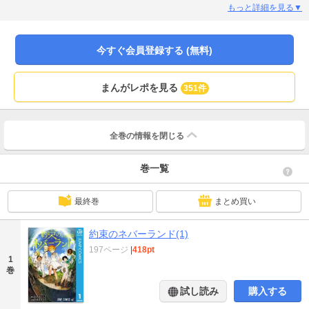
もっと詳細を見る▼
今すぐ会員登録する (無料)
まんがレポを見る
351件
全巻の情報を
閉じる
巻一覧
最終巻
まとめ買い
約束のネバーランド(1)
197ページ
|
418pt
1
巻
試し読み
購入する