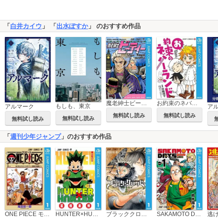
「
白井カイウ
」 「
出水ぽすか
」 のおすすめ作品
魔老紳士ビーティー
お約束のネバーランド
もしも、東京
アルマーク
無料試し読み
無料試し読み
無料試し読み
無料試し読み
「
週刊少年ジャンプ
」のおすすめ作品
ブラッククローバー
SAKAMOTO DAYS
逃
ONE PIECE モノクロ版
HUNTER×HUNTER モノクロ版