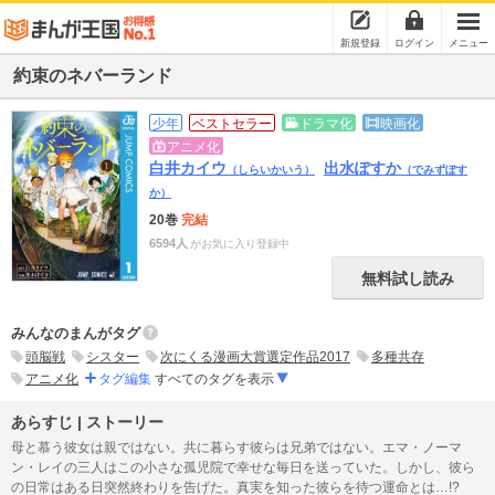
新規登録
ログイン
メニュー
約束のネバーランド
少年
ベストセラー
ドラマ化
映画化
アニメ化
白井カイウ
出水ぽすか
（しらいかいう）
（でみずぽす
か）
20巻
完結
6594人
がお気に入り登録中
無料試し読み
みんなのまんがタグ
頭脳戦
シスター
次にくる漫画大賞選定作品2017
多種共存
アニメ化
タグ編集
すべてのタグを表示
あらすじ | ストーリー
母と慕う彼女は親ではない。共に暮らす彼らは兄弟ではない。エマ・ノーマ
ン・レイの三人はこの小さな孤児院で幸せな毎日を送っていた。しかし、彼ら
の日常はある日突然終わりを告げた。真実を知った彼らを待つ運命とは…!?