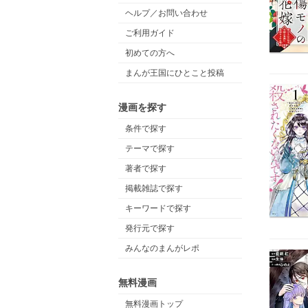
ヘルプ／お問い合わせ
ご利用ガイド
初めての方へ
まんが王国にひとこと投稿
漫画を探す
条件で探す
テーマで探す
著者で探す
掲載雑誌で探す
キーワードで探す
発行元で探す
みんなのまんがレポ
無料漫画
無料漫画トップ