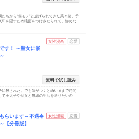
たちから“傷モノ”と虐げられてきた菜々緒。予
妖印を隠すため猿面をつけさせられて、惨めな
女性漫画
恋愛
です！ ～聖女に嵌
～
無料で試し読み
子に殺された。でも気がつくと幼い頃まで時間
して王太子や聖女と無縁の生活を送りたいの
もらいます～不遇令
女性漫画
恋愛
～【分冊版】