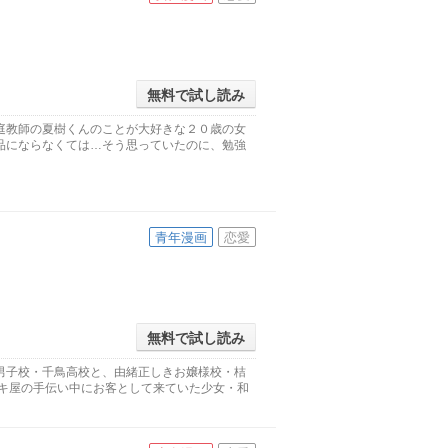
無料で試し読み
庭教師の夏樹くんのことが大好きな２０歳の女
品にならなくては…そう思っていたのに、勉強
青年漫画
恋愛
無料で試し読み
男子校・千鳥高校と、由緒正しきお嬢様校・桔
ーキ屋の手伝い中にお客として来ていた少女・和