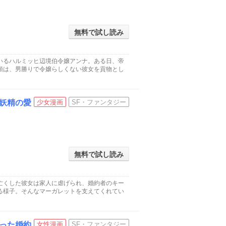
無料で試し読み
いるハルミッヒ辺境伯令嬢アンナ。ある日、帝
領は、男勝りで令嬢らしくない彼女を貢物とし
妖精の愛
少女漫画
SF・ファンタジー
無料で試し読み
亡くした彼女は家人に虐げられ、婚約者のキー
る様子。そんなマーガレットを支えてくれてい
った婚約
女性漫画
SF・ファンタジー