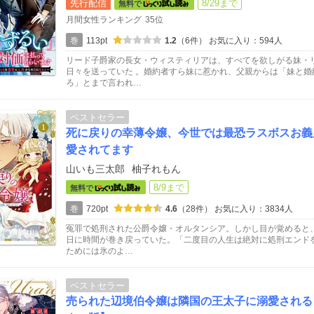
先行配信
8/29まで
無料で
月間女性ランキング
35位
巻
113pt
1.2
（6件）
お気に入り：594人
リード子爵家の長女・ウィスティリアは、すべてを欲しがる妹・
日々を送っていた 。婚約者すら妹に惹かれ、父親からは「妹と
ろ」とまで言われ…
ベストセラー
死に戻りの幸薄令嬢、今世では最恐ラスボスお義
愛されてます
山いも三太郎
柚子れもん
8/9まで
無料で
巻
720pt
4.6
（28件）
お気に入り：3834人
冤罪で処刑された公爵令嬢・オルタンシア。しかし目が覚めると
日に時間が巻き戻っていた。「二度目の人生は絶対に処刑エンド
ためには氷のよ…
ベストセラー
売られた辺境伯令嬢は隣国の王太子に溺愛される