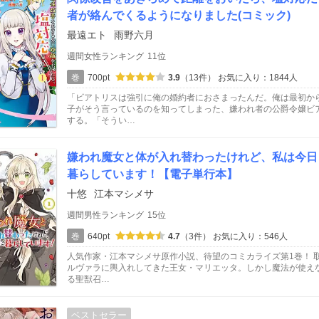
者が絡んでくるようになりました(コミック)
最遠エト
雨野六月
週間女性ランキング
11位
巻
700pt
3.9
（13件）
お気に入り：1844人
「ビアトリスは強引に俺の婚約者におさまったんだ。俺は最初か
子がそう言っているのを知ってしまった、嫌われ者の公爵令嬢ビ
する。「そうい…
嫌われ魔女と体が入れ替わったけれど、私は今日
暮らしています！【電子単行本】
十悠
江本マシメサ
週間男性ランキング
15位
巻
640pt
4.7
（3件）
お気に入り：546人
人気作家・江本マシメサ原作小説、待望のコミカライズ第1巻！ 
ルヴァラに輿入れしてきた王女・マリエッタ。しかし魔法が使え
る聖獣召…
ベストセラー