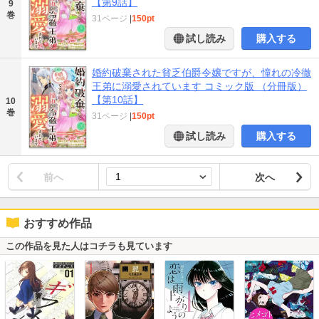
【第9話】
9
巻
31ページ
|
150pt
試し読み
購入する
婚約破棄された貧乏伯爵令嬢ですが、憧れの冷徹
王弟に溺愛されています コミック版 （分冊版）
【第10話】
10
巻
31ページ
|
150pt
試し読み
購入する
前へ
次へ
おすすめ作品
この作品を見た人はコチラも見ています