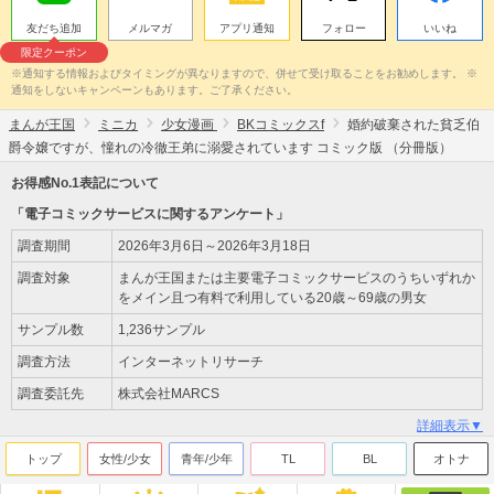
友だち追加
メルマガ
アプリ通知
フォロー
いいね
限定クーポン
※通知する情報およびタイミングが異なりますので、併せて受け取ることをお勧めします。 ※
通知をしないキャンペーンもあります。ご了承ください。
まんが王国
ミニカ
少女漫画
BKコミックスf
婚約破棄された貧乏伯
爵令嬢ですが、憧れの冷徹王弟に溺愛されています コミック版 （分冊版）
お得感No.1表記について
「電子コミックサービスに関するアンケート」
調査期間
2026年3月6日～2026年3月18日
調査対象
まんが王国または主要電子コミックサービスのうちいずれか
をメイン且つ有料で利用している20歳～69歳の男女
サンプル数
1,236サンプル
調査方法
インターネットリサーチ
調査委託先
株式会社MARCS
詳細表示▼
トップ
女性/少女
青年/少年
TL
BL
オトナ