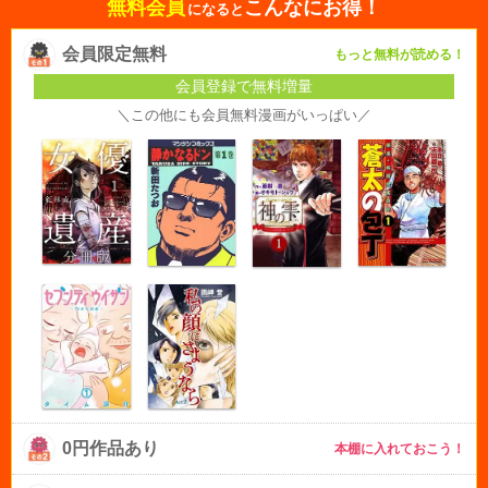
無料会員
こんなにお得！
になると
会員限定無料
もっと無料が読める！
会員登録で無料増量
＼この他にも会員無料漫画がいっぱい／
0円作品あり
本棚に入れておこう！