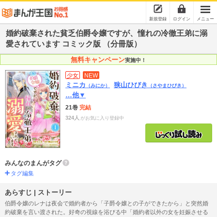
新規登録
ログイン
メニュー
婚約破棄された貧乏伯爵令嬢ですが、憧れの冷徹王弟に溺
愛されています コミック版 （分冊版）
無料キャンペーン
実施中！
少女
NEW
ミニカ
狭山ひびき
（みにか）
（さやまひびき）
…他▼
21巻
完結
324人
がお気に入り登録中
みんなのまんがタグ
タグ編集
あらすじ | ストーリー
伯爵令嬢のレナは夜会で婚約者から「子爵令嬢との子ができたから」と突然婚
約破棄を言い渡された。好奇の視線を浴びる中「婚約者以外の女を妊娠させる