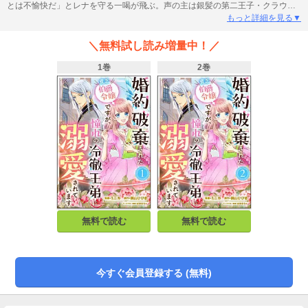
とは不愉快だ」とレナを守る一喝が飛ぶ。声の主は銀髪の第二王子・クラウス
だった。6年後、未婚＆無職では家に迷惑がかかる、とレナは画家を目指し絵画
もっと詳細を見る▼
コンテストに応募すると、その絵がクラウスの弟リシャールの心を動かす。殻
に閉じこもる繊細な弟を気にかけるクラウスは、レナをリシャールの絵画の家
＼無料試し読み増量中！／
庭教師に抜擢するが…!? “氷の宰相”と想いを育む不器用系ロイヤルロマンス。
1巻
2巻
無料で読む
無料で読む
今すぐ会員登録する (無料)