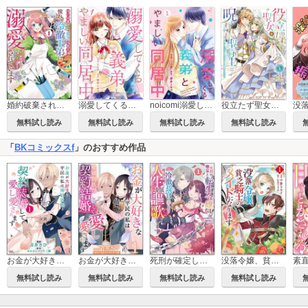
婚約破棄された貧乏伯爵令嬢ですが、憧れの冷徹王弟に溺愛されています コミック版
溺愛してくる義弟とやましい同居中
noicomi溺愛してくる義弟とやましい同居中
役立たず聖女と呪われた聖騎士《思い出づくりで告白したら求婚＆溺愛されました》
無料試し読み
無料試し読み
無料試し読み
無料試し読み
「
BKコミックスf
」のおすすめ作品
お金が大好きな平民の私は卑屈貴族と契約結婚して愛し愛されます コミック版
お金が大好きな平民の私は卑屈貴族と契約結婚して愛し愛されます コミック版 （分冊版）
死刑が確定した転生令嬢は、冷徹長官の妻になって三度目の人生を謳歌します！ コミック版
没落令嬢、貧乏騎士のメイドになります コミック版
無料試し読み
無料試し読み
無料試し読み
無料試し読み