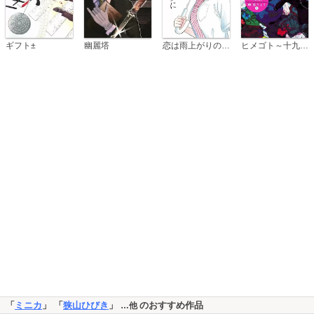
恋は雨上がりのように
ギフト±
幽麗塔
ヒメゴト～十九歳の制服～
「
ミニカ
」 「
狭山ひびき
」
のおすすめ作品
…他