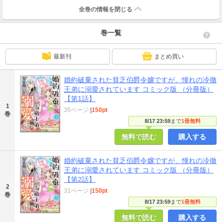
全巻の情報を
閉じる
巻一覧
最新刊
まとめ買い
婚約破棄された貧乏伯爵令嬢ですが、憧れの冷徹
王弟に溺愛されています コミック版 （分冊版）
【第1話】
1
35ページ
|
150pt
巻
8/17 23:59
まで
1冊無料
無料で読む
購入する
婚約破棄された貧乏伯爵令嬢ですが、憧れの冷徹
王弟に溺愛されています コミック版 （分冊版）
【第2話】
2
31ページ
|
150pt
巻
8/17 23:59
まで
1冊無料
無料で読む
購入する