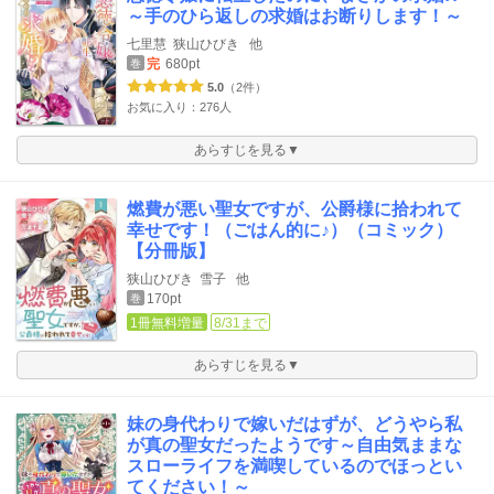
～手のひら返しの求婚はお断りします！～
七里慧
狭山ひびき
他
完
680pt
巻
5.0
（2件）
お気に入り：276人
あらすじを見る▼
燃費が悪い聖女ですが、公爵様に拾われて
幸せです！（ごはん的に♪）（コミック）
【分冊版】
狭山ひびき
雪子
他
170pt
巻
1冊無料増量
8/31まで
あらすじを見る▼
妹の身代わりで嫁いだはずが、どうやら私
が真の聖女だったようです～自由気ままな
スローライフを満喫しているのでほっとい
てください！～