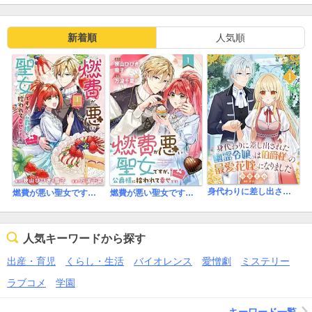
読みやすいし綺麗にまとまっているので★4にしたいところですが、
王太子(元婚約者)と隣国の王女のキャラが強烈過ぎて主人公たちが
霞みそうなのと(笑)、『そういうもの』として読まないと疑問符が
新着順
人気順
たくさん出るストーリーや話運びであることが気になったので、★3
にしておきます。
身代わりに差し出された幽霊令嬢は伯爵様の最愛花嫁になりました
燃費が悪い聖女ですが、公爵様に拾われて幸せです！（ごはん的に♪）（コミック）
燃費が悪い聖女ですが、公爵様に拾われて幸せです！（ごはん的に♪）（コミック）【分冊版】
人気キーワードから探す
出産・育児
くらし・生活
バイオレンス
愛憎劇
ミステリー
ラブコメ
学園
キーワード一覧