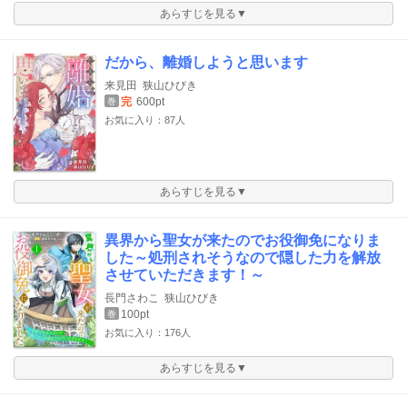
あらすじを見る▼
だから、離婚しようと思います
来見田
狭山ひびき
完
600pt
巻
お気に入り：87人
あらすじを見る▼
異界から聖女が来たのでお役御免になりま
した～処刑されそうなので隠した力を解放
させていただきます！～
長門さわこ
狭山ひびき
100pt
巻
お気に入り：176人
あらすじを見る▼