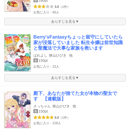
180pt
巻
3.0
（1件）
お気に入り：60人
あらすじを見る▼
Berry'sFantasyちょっと留守にしていたら
家が没落していました 転生令嬢は前世知識
と聖魔法で大事な家族を救います
はれよし
狭山ひびき
他
150pt
巻
お気に入り：22人
あらすじを見る▼
殿下、あなたが捨てた女が本物の聖女で
す 【連載版】
さっちゃん
狭山ひびき
他
150pt
巻
5.0
（1件）
お気に入り：218人