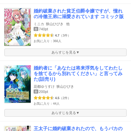
婚約破棄された貧乏伯爵令嬢ですが、憧れ
の冷徹王弟に溺愛されています コミック版
ミニカ
狭山ひびき
他
740pt
巻
4.7
（3件）
お気に入り：366人
あらすじを見る▼
婚約者に「あなたは将来浮気をしてわたし
を捨てるから別れてください」と言ってみ
た(話売り)
花都ゆうすけ
狭山ひびき
200pt
巻
4.5
（2件）
お気に入り：44人
あらすじを見る▼
王太子に婚約破棄されたので、もうバカの