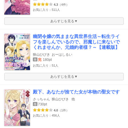
4.3
（4件）
お気に入り：511人
あらすじを見る▼
幽閉令嬢の気ままな異世界生活～転生ライ
フを楽しんでいるので、邪魔しに来ないで
くれませんか、元婚約者様？～【連載版】
狭山ひびき
おーはしるい
完
180pt
巻
お気に入り：51人
あらすじを見る▼
殿下、あなたが捨てた女が本物の聖女です
さっちゃん
狭山ひびき
他
730pt
巻
4.0
（1件）
お気に入り：456人