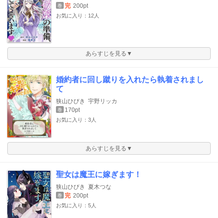
完
200pt
巻
お気に入り：12人
あらすじを見る▼
婚約者に回し蹴りを入れたら執着されまし
て
狭山ひびき
宇野リッカ
170pt
巻
お気に入り：3人
あらすじを見る▼
聖女は魔王に嫁ぎます！
狭山ひびき
夏木つな
完
200pt
巻
お気に入り：5人