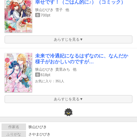
幸せです！（ごはん的に♪）（コミック）
狭山ひびき
雪子
他
700pt
巻
あらすじを見る▼
未来で冷遇妃になるはずなのに、なんだか
様子がおかしいのですが…
狭山ひびき
貴里みち
他
618pt
巻
お気に入り：351人
あらすじを見る▼
作家名
狭山ひびき
ふりがな
さやまひびき