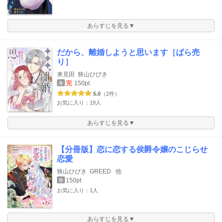
あらすじを見る▼
だから、離婚しようと思います［ばら売
り］
来見田
狭山ひびき
完
150pt
巻
5.0
（2件）
お気に入り：19人
あらすじを見る▼
【分冊版】恋に恋する侯爵令嬢のこじらせ
恋愛
狭山ひびき
GREED
他
150pt
巻
お気に入り：1人
あらすじを見る▼