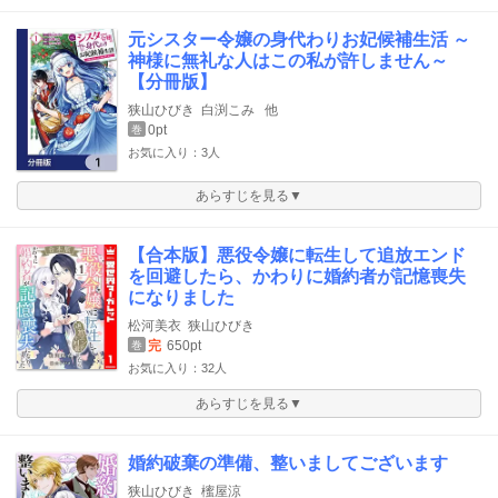
元シスター令嬢の身代わりお妃候補生活 ～
神様に無礼な人はこの私が許しません～
【分冊版】
狭山ひびき
白渕こみ
他
0pt
巻
お気に入り：3人
あらすじを見る▼
【合本版】悪役令嬢に転生して追放エンド
を回避したら、かわりに婚約者が記憶喪失
になりました
松河美衣
狭山ひびき
完
650pt
巻
お気に入り：32人
あらすじを見る▼
婚約破棄の準備、整いましてございます
狭山ひびき
櫁屋涼