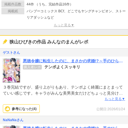
掲載作品数
44作 （うち、完結作品16作）
掲載紙
バンブーコミックス BCf、どこでもヤングチャンピオン、ストー
リアダッシュなど
もっと見る▼
狭山ひびきの作品 みんなのまんがレポ
ゲストさん
悪徳令嬢に転生したのに、まさかの求婚!?～手のひら返しの求婚はお断りします！～
テンポよくスッキリ
購入者レポ
３巻完結ですが、盛り上がりもあり、テンポよく綺麗にまとまって
ていい感じです。キャラがみんな美男美女だけどちょっと見分けが
つきにくかったかな…
もっと見る▼
最後はスッキリするし、軽く読める良作です。
参考になった(
4
)
公開日:2026/01/24
…フライパン…w
NaNaNaさん