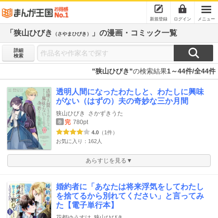
新規登録
ログイン
メニュー
「狭山ひびき
」の漫画・コミック一覧
（さやまひびき）
詳細
検索
"狭山ひびき"
の検索結果
1～44件/全44件
透明人間になったわたしと、わたしに興味
がない（はずの）夫の奇妙な三か月間
狭山ひびき
さかずきうた
完
780pt
巻
4.0
（1件）
お気に入り：162人
あらすじを見る▼
婚約者に「あなたは将来浮気をしてわたし
を捨てるから別れてください」と言ってみ
た【電子単行本】
花都ゆうすけ
狭山ひびき