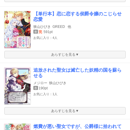
【単行本】恋に恋する侯爵令嬢のこじらせ
恋愛
狭山ひびき
GREED
他
完
591pt
巻
お気に入り：4人
あらすじを見る▼
追放された聖女は滅亡した妖精の国を蘇ら
せる
メジロー
狭山ひびき
190pt
巻
お気に入り：1人
あらすじを見る▼
燃費が悪い聖女ですが、公爵様に拾われて