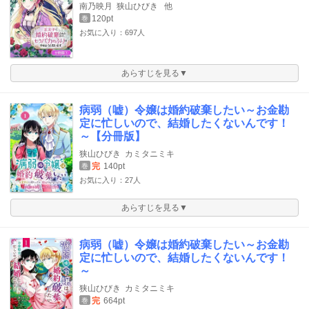
南乃映月
狭山ひびき
他
120pt
巻
お気に入り：697人
あらすじを見る▼
病弱（嘘）令嬢は婚約破棄したい～お金勘
定に忙しいので、結婚したくないんです！
～【分冊版】
狭山ひびき
カミタニミキ
完
140pt
巻
お気に入り：27人
あらすじを見る▼
病弱（嘘）令嬢は婚約破棄したい～お金勘
定に忙しいので、結婚したくないんです！
～
狭山ひびき
カミタニミキ
完
664pt
巻