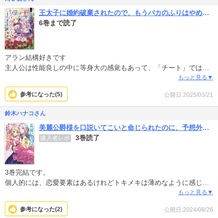
べたい」と言ったらお米すぐ出てきたぞ。どういうことさ。
王太子に婚約破棄されたので、もうバカのふりはやめようと思います
こういう矛盾が読む気持ちを萎えさせるよね。
6巻まで読了
転生前は料理研究家というだけあって料理に対する熱量は高くズン
ズン料理してくれるのは期待通りで嬉しい♪
無料試し読み2巻までの感想でした。
アラン結構好きです
主人公は性能良しの中に等身大の感覚もあって、「チート」ではな
い。それがこの物語だと程よく感じます。
もっと見る▼
キャラが立っていて、今のところは「これ誰だっけ…？」とならな
参考になった(
5
)
公開日:2025/03/21
いので読みやすいです。
どのキャラも「こいつは嫌いありえない」ということが今のところ
鈴木ハナコさん
はないのでわくわく読んでいます。
美麗公爵様を口説いてこいと命じられたのに、予想外に溺愛されています(コミック)
3巻読了
購入者レポ
3巻完結です。
個人的には、恋愛要素はあるけれどトキメキは薄めなように感じま
した。確かに溺愛されているけれど、グイグイくる感じではなくて
もっと見る▼
ふんわり優しく包み込むタイプで、ふたりのシーンはほのぼのほっ
参考になった(
2
)
公開日:2024/08/26
こりです。