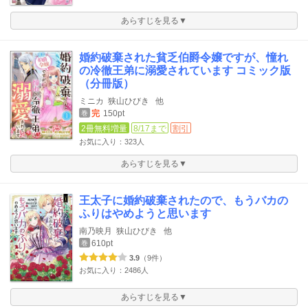
あらすじを見る▼
婚約破棄された貧乏伯爵令嬢ですが、憧れ
の冷徹王弟に溺愛されています コミック版
（分冊版）
ミニカ
狭山ひびき
他
完
150pt
巻
2冊無料増量
8/17まで
割引
お気に入り：323人
あらすじを見る▼
王太子に婚約破棄されたので、もうバカの
ふりはやめようと思います
南乃映月
狭山ひびき
他
610pt
巻
3.9
（9件）
お気に入り：2486人
あらすじを見る▼