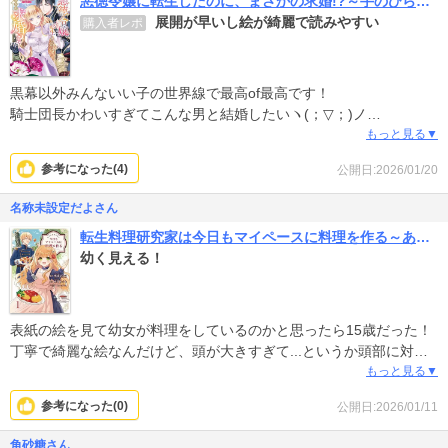
悪徳令嬢に転生したのに、まさかの求婚!?～手のひら返しの求婚はお断りします！～
展開が早いし絵が綺麗で読みやすい
購入者レポ
黒幕以外みんないい子の世界線で最高of最高です！
騎士団長かわいすぎてこんな男と結婚したいヽ(；▽；)ノ
主人公もいい子で自己肯定感低いけど可愛い！
もっと見る▼
ぜひ読んでください！大好きな作品！
参考になった(
4
)
公開日:2026/01/20
名称未設定だよさん
転生料理研究家は今日もマイペースに料理を作る～あなたに興味はございません～ 【連載版】
幼く見える！
表紙の絵を見て幼女が料理をしているのかと思ったら15歳だった！
丁寧で綺麗な絵なんだけど、頭が大きすぎて...というか頭部に対し
て肩幅がせまく手も小さすぎて、とても15歳には見えなくて残念。
もっと見る▼
なので感情移入が難しい。
参考になった(
0
)
公開日:2026/01/11
コミカライズするなら説得力のある画力は大事だと思うんだが。
あと1巻で米が入手困難と言っていたのに2巻で妹王女が「お粥が食
角砂糖さん