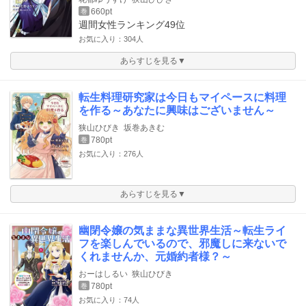
660pt
巻
週間女性ランキング
49位
お気に入り：304人
あらすじを見る▼
転生料理研究家は今日もマイペースに料理
を作る～あなたに興味はございません～
狭山ひびき
坂巻あきむ
780pt
巻
お気に入り：276人
あらすじを見る▼
幽閉令嬢の気ままな異世界生活～転生ライ
フを楽しんでいるので、邪魔しに来ないで
くれませんか、元婚約者様？～
おーはしるい
狭山ひびき
780pt
巻
お気に入り：74人