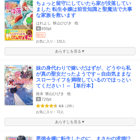
ちょっと留守にしていたら家が没落してい
ました 転生令嬢は前世知識と聖魔法で大事
な家族を救います
はれよし
狭山ひびき
他
650pt
巻
割引
お気に入り：132人
あらすじを見る▼
妹の身代わりで嫁いだはずが、どうやら私
が真の聖女だったようです～自由気ままな
スローライフを満喫しているのでほっとい
てください！～【単行本】
捺未
狭山ひびき
他
720pt
巻
4.5
（2件）
お気に入り：72人
あらすじを見る▼
悪徳令嬢に転生したのに、まさかの求婚!?