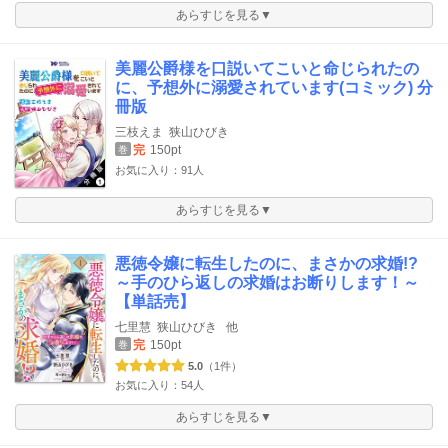
あらすじを見る▼
美麗公爵様を口説いてこいと命じられたの
に、予想外に溺愛されています(コミック) 分
冊版
三枝えま
狭山ひびき
完
150pt
巻
お気に入り：91人
あらすじを見る▼
悪徳令嬢に転生したのに、まさかの求婚!?
～手のひら返しの求婚はお断りします！～
【単話売】
七里慧
狭山ひびき
他
完
150pt
巻
5.0
（1件）
お気に入り：54人
あらすじを見る▼