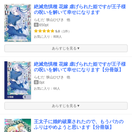
絶滅危惧種 花嫁 虐げられた姫ですが王子様
の呪いを解いて幸せになります
らむだ
狭山ひびき
他
650pt
巻
5.0
（1件）
お気に入り：808人
あらすじを見る▼
絶滅危惧種 花嫁 虐げられた姫ですが王子様
の呪いを解いて幸せになります【分冊版】
らむだ
狭山ひびき
他
0pt
巻
お気に入り：66人
あらすじを見る▼
王太子に婚約破棄されたので、もうバカの
ふりはやめようと思います【分冊版】