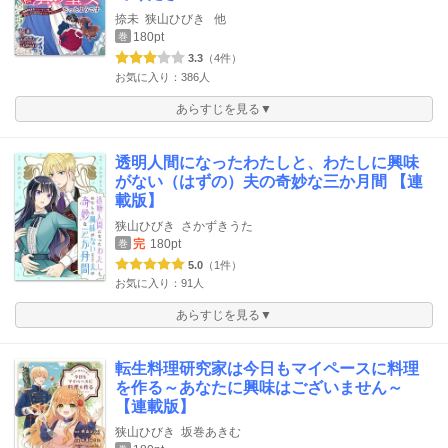
捺未
狭山ひびき
他
180pt
巻
3.3
（4件）
お気に入り：386人
あらすじを見る▼
透明人間になったわたしと、わたしに興味
がない（はずの）夫の奇妙な三か月間 【連
載版】
狭山ひびき
さかずきうた
完
180pt
巻
5.0
（1件）
お気に入り：91人
あらすじを見る▼
転生料理研究家は今日もマイペースに料理
を作る～あなたに興味はございません～
【連載版】
狭山ひびき
坂巻あきむ