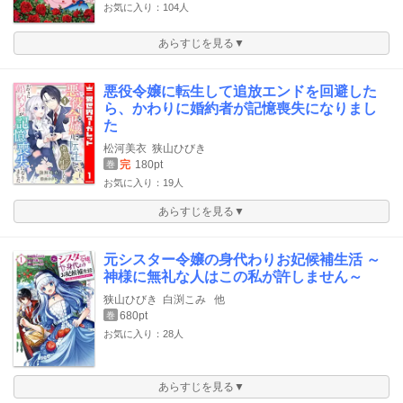
お気に入り：104人
あらすじを見る▼
悪役令嬢に転生して追放エンドを回避した
ら、かわりに婚約者が記憶喪失になりまし
た
松河美衣
狭山ひびき
完
180pt
巻
お気に入り：19人
あらすじを見る▼
元シスター令嬢の身代わりお妃候補生活 ～
神様に無礼な人はこの私が許しません～
狭山ひびき
白渕こみ
他
680pt
巻
お気に入り：28人
あらすじを見る▼