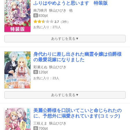
ふりはやめようと思います 特装版
南乃映月
狭山ひびき
他
830pt
巻
2.7
（3件）
お気に入り：271人
あらすじを見る▼
身代わりに差し出された幽霊令嬢は伯爵様
の最愛花嫁になりました
彩瀬えぬ
狭山ひびき
120pt
巻
お気に入り：23人
あらすじを見る▼
美麗公爵様を口説いてこいと命じられたの
に、予想外に溺愛されています(コミック)
三枝えま
狭山ひびき
700pt
巻