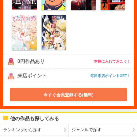
0円作品あり
本棚に入れておこう！
来店ポイント
毎日来店ポイントGET！
今すぐ会員登録する(無料)
他の作品も探してみる
ランキングから探す
ジャンルで探す