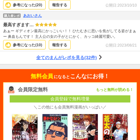
れまでの答え合わせの様な謎解きが行われて…これまでも好きだったが、更に
参考になった(
20
)
報告する
公開日:
2023/10/10
引き込まれて行った。この本は最終巻まで目が離せない。
あおいさん
購入者レポ
最高すぎます…
あぁー ギディオン最高にかっこいい！！ ひたむきに思いを焦がしてる姿がまぁ
ー 鼻血もんです！ 主人公の女の子がとにかく、カッコ綺麗可愛い。
参考になった(
10
)
報告する
公開日:
2023/08/21
全てのまんがレポを見る(32件)
無料会員
こんなにお得！
になると
会員限定無料
もっと無料が読める！
会員登録で無料増量
＼この他にも会員無料漫画がいっぱい／