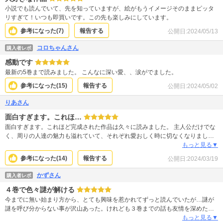
小説でも読んでいて、先を知っていますが、絵がもうイメージそのままピッタ
リすぎて！いつも即買いです。この先も楽しみにしています。
参考になった(
7
)
報告する
公開日:
2024/05/13
コロちゃんさん
購入者レポ
感動です
最新の5巻まで読みました。 こんなに深い愛、、涙がでました。
参考になった(
15
)
報告する
公開日:
2024/05/02
りあさん
面白すぎます。これほ…
面白すぎます。これほど完成された作品は久々に読みました。 主人公だけでな
く、周りの人達の魅力も溢れていて、それぞれ愛おしく時に切なくなりまし
た。 何度も読み返したくなる素敵な話です。
もっと見る▼
参考になった(
14
)
報告する
公開日:
2024/03/19
かずさん
購入者レポ
４巻で色々謎が解ける
今までに無い始まり方から、とても興味を惹かれてずっと読んでいたが…謎が
謎を呼び分からない事が沢山あった。けれども３巻までの話も友情を深めた
り、今後の事を左右する為に大切なフラグだった。そして、４巻でいきなりこ
もっと見る▼