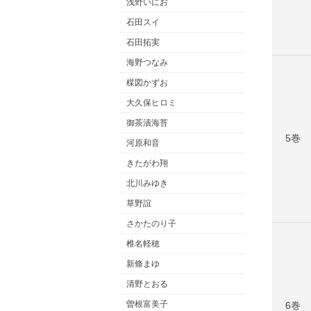
浅野いにお
石田スイ
石田拓実
海野つなみ
楳図かずお
大久保ヒロミ
御茶漬海苔
5巻
河原和音
きたがわ翔
北川みゆき
草野誼
さかたのり子
椎名軽穂
新條まゆ
清野とおる
曽根富美子
6巻