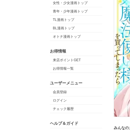
女性・少女漫画トップ
青年・少年漫画トップ
TL漫画トップ
BL漫画トップ
オトナ漫画トップ
お得情報
来店ポイントGET
お得情報一覧
ユーザーメニュー
会員登録
ログイン
チェック履歴
ヘルプ＆ガイド
みんなの