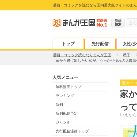
漫画・コミックを読むなら国内最大級サイトのまん
詳細
検索
トップ
先行配信
女性/
漫画・コミック読むならまんが王国
琴子
家から逃げ出したい私が、うっかり憧れの大魔法
人気メニュー
漫画・
無料漫画トップ
家
ランキング
っ
新刊
新刊配信予定
いえから
ジャンル
先行配信漫画トップ