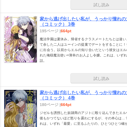
試し読み
家から逃げ出したい私が、うっかり憧れの
（コミック） 3巻
195ページ |
664pt
魔法学園は夏休み。帰省するクラスメートたちとは違い
て余した二人はユーインの提案でデートをすることに！
に出会う。以前からエルの知り合いだという彼女はエル
れた俺様魔法使い×薄幸のお人よし令嬢。これは、いず
話。
試し読み
家から逃げ出したい私が、うっかり憧れの
（コミック） 4巻
180ページ |
664pt
ジゼルを誘拐した奴隷商のアジトに殴り込んできたエル
後もかつてないほど怒りを露わにするが、その本心は…
れは、いずれ「最愛」に至るふたりの、ひとつひとつ確