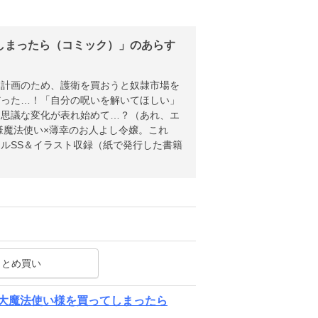
しまったら（コミック）」のあらす
す計画のため、護衛を買おうと奴隷市場を
だった…！「自分の呪いを解いてほしい」
不思議な変化が表れ始めて…？（あれ、エ
様魔法使い×薄幸のお人よし令嬢。これ
ルSS＆イラスト収録（紙で発行した書籍
まとめ買い
大魔法使い様を買ってしまったら