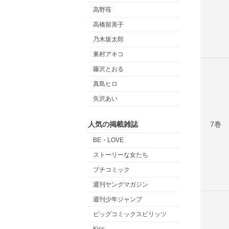
高野苺
高橋留美子
乃木坂太郎
東村アキコ
藤沢とおる
真島ヒロ
矢沢あい
7巻
人気の掲載雑誌
BE・LOVE
ストーリーな女たち
プチコミック
週刊ヤングマガジン
週刊少年ジャンプ
ビッグコミックスピリッツ