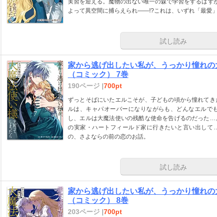
実習を迎える。魔物の出ない唯一の森で学習をするはず
よって異空間に捕らえられ――!?これは、いずれ「最愛
試し読み
家から逃げ出したい私が、うっかり憧れの
（コミック） 7巻
190ページ |
700pt
ずっとそばにいたエルこそが、子どもの頃から憧れてき
ルは、キャパオーバーになりながらも、どんなエルで
し、エルは大魔法使いの残酷な使命を告げるのだった…
の実家・ハートフィールド家に行きたいと言い出して…
の、さよならの前の恋のお話。
試し読み
家から逃げ出したい私が、うっかり憧れの
（コミック） 8巻
203ページ |
700pt