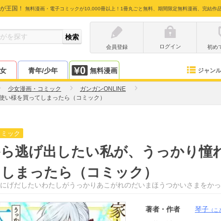
が王国！
無料漫画・電子コミックが10,000冊以上！1冊丸ごと無料、期間限定無料漫画、完結作
ログイン
会員登録
初め
少女
青年/少年
無料漫画
ジャン
少女漫画・コミック
ガンガンONLINE
使い様を買ってしまったら（コミック）
コミック
から逃げ出したい私が、うっかり憧
てしまったら（コミック）
にげだしたいわたしがうっかりあこがれのだいまほうつかいさまをかっ
著者・作者
琴子
（こ