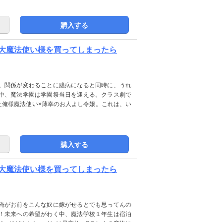
購入する
大魔法使い様を買ってしまったら
。関係が変わることに臆病になると同時に、うれ
中、魔法学園は学園祭当日を迎える。クラス劇で
た俺様魔法使い×薄幸のお人よし令嬢。これは、い
購入する
大魔法使い様を買ってしまったら
俺がお前をこんな奴に嫁がせるとでも思ってんの
！未来への希望がわく中、魔法学校１年生は宿泊