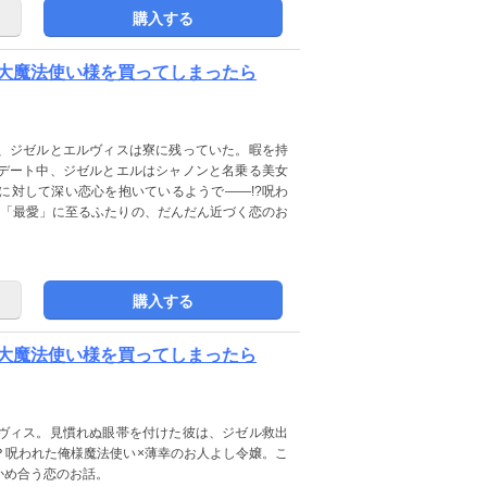
購入する
大魔法使い様を買ってしまったら
、ジゼルとエルヴィスは寮に残っていた。暇を持
デート中、ジゼルとエルはシャノンと名乗る美女
に対して深い恋心を抱いているようで――!?呪わ
れ「最愛」に至るふたりの、だんだん近づく恋のお
購入する
大魔法使い様を買ってしまったら
ヴィス。見慣れぬ眼帯を付けた彼は、ジゼル救出
？呪われた俺様魔法使い×薄幸のお人よし令嬢。こ
かめ合う恋のお話。