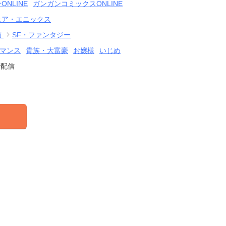
ONLINE
ガンガンコミックスONLINE
ェア・エニックス
画
SF・ファンタジー
マンス
貴族・大富豪
お嬢様
いじめ
で配信