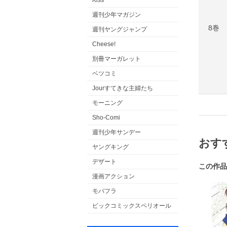
Kiss
週刊少年マガジン
8巻
週刊ヤングジャンプ
Cheese!
別冊マーガレット
ベツコミ
Jourすてきな主婦たち
モーニング
Sho-Comi
週刊少年サンデー
おす
ヤングキング
デザート
この作品
漫画アクション
モバフラ
ビックコミックスペリオール