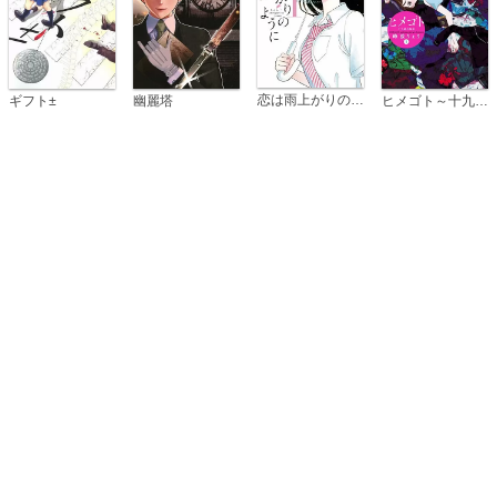
恋は雨上がりのように
ギフト±
幽麗塔
ヒメゴト～十九歳の制服～