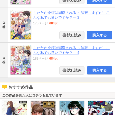
試し読み
購入する
したたか令嬢は溺愛される ～論破しますが、こ
んな私でも良いですか？～ 3
3
175ページ
|
684pt
巻
試し読み
購入する
したたか令嬢は溺愛される ～論破しますが、こ
んな私でも良いですか？～ 4
4
183ページ
|
684pt
巻
試し読み
購入する
おすすめ作品
この作品を見た人はコチラも見ています