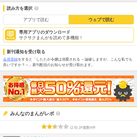
読み方を選択
アプリで読む
ウェブで読む
専用アプリのダウンロード
サクサクまんがを読めて多機能！
新刊通知を受け取る
会員登録
をすると「したたか令嬢は溺愛される ～論破しますが、こんな私でも
良いですか？～」新刊配信のお知らせが受け取れます。
みんなのまんがレポ
(
2.8
)
評価数
4
件