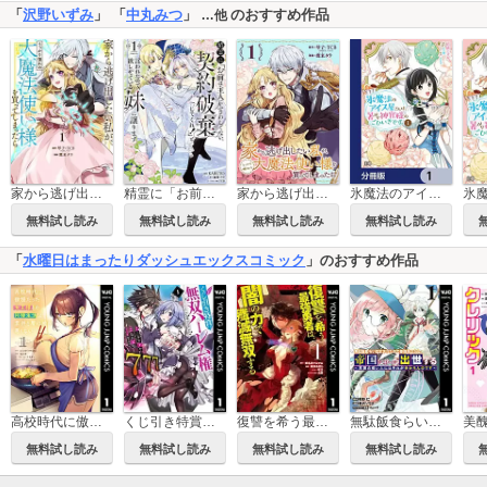
「
沢野いずみ
」 「
中丸みつ
」
のおすすめ作品
…他
家から逃げ出したい私が、うっかり憧れの大魔法使い様を買ってしまったら（コミック）
精霊に「お前は主人にふさわしくない、契約破棄してくれ！」と言われたので、欲しがっている妹に譲ります
家から逃げ出したい私が、うっかり憧れの大魔法使い様を買ってしまったら（コミック）【分冊版】
氷魔法のアイス屋さんは、暑がり神官様のごひいきです。【分冊版】
無料試し読み
無料試し読み
無料試し読み
無料試し読み
「
水曜日はまったりダッシュエックスコミック
」のおすすめ作品
高校時代に傲慢だった女王様との同棲生活は意外と居心地が悪くない
くじ引き特賞：無双ハーレム権
復讐を希う最強勇者は、闇の力で殲滅無双する
無駄飯食らい認定されたので愛想をつかし、帝国に移って出世する ～王国の偉い人にはそれが分からんのです～
無料試し読み
無料試し読み
無料試し読み
無料試し読み