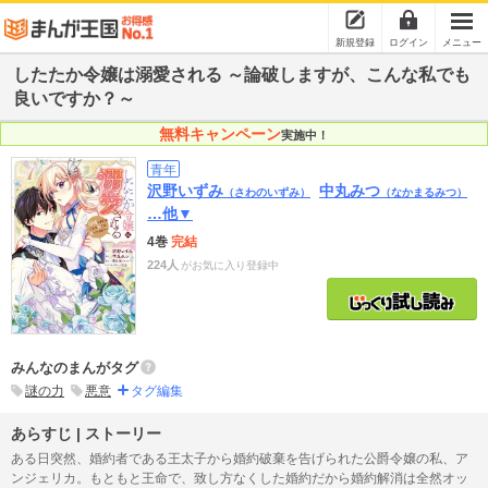
新規登録
ログイン
メニュー
したたか令嬢は溺愛される ～論破しますが、こんな私でも
良いですか？～
無料キャンペーン
実施中！
青年
沢野いずみ
中丸みつ
（さわのいずみ）
（なかまるみつ）
…他▼
4巻
完結
224人
がお気に入り登録中
みんなのまんがタグ
謎の力
悪意
タグ編集
あらすじ | ストーリー
ある日突然、婚約者である王太子から婚約破棄を告げられた公爵令嬢の私、ア
ンジェリカ。もともと王命で、致し方なくした婚約だから婚約解消は全然オッ