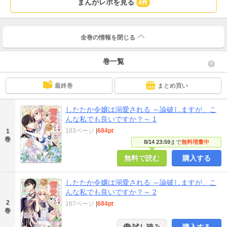
まんがレポを見る
4件
全巻の情報を
閉じる
巻一覧
最終巻
まとめ買い
したたか令嬢は溺愛される ～論破しますが、こ
んな私でも良いですか？～ 1
183ページ
|
684pt
1
巻
8/14 23:59
まで
無料増量中
無料で読む
購入する
したたか令嬢は溺愛される ～論破しますが、こ
んな私でも良いですか？～ 2
2
167ページ
|
684pt
巻