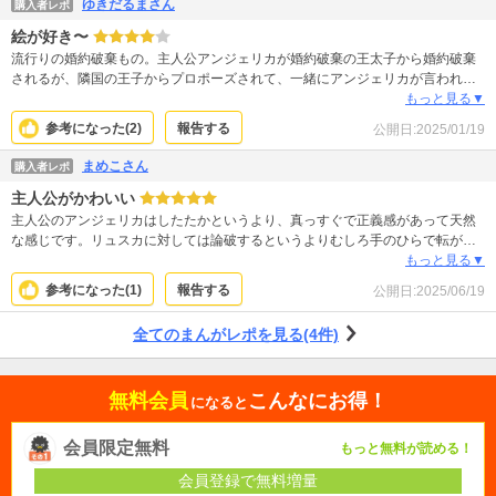
ゆきだるまさん
購入者レポ
絵が好き〜
流行りの婚約破棄もの。主人公アンジェリカが婚約破棄の王太子から婚約破棄
されるが、隣国の王子からプロポーズされて、一緒にアンジェリカが言われた
婚約破棄理由が嘘だと言う証拠をあつめていく話。アンジェリカが、ペラペラ
もっと見る▼
しゃべって論破しちゃうとこが一般的には印象が悪く見えてるけど、隣国の王
参考になった(
2
)
報告する
公開日:
2025/01/19
子にはそこも好ましいみたい。よくある流れだからなんとなく続きが想像でき
るけど、絵が好きです。続き早く読みたい。
まめこさん
購入者レポ
主人公がかわいい
主人公のアンジェリカはしたたかというより、真っすぐで正義感があって天然
な感じです。リュスカに対しては論破するというよりむしろ手のひらで転がさ
れているような面もあって、ドキドキしてあたふたしてしまうアンジェリカは
もっと見る▼
すごくかわいいです。 続きが楽しみです。
参考になった(
1
)
報告する
公開日:
2025/06/19
全てのまんがレポを見る(4件)
無料会員
こんなにお得！
になると
会員限定無料
もっと無料が読める！
会員登録で無料増量