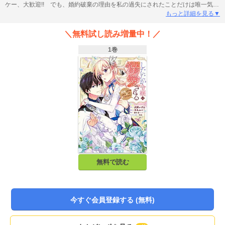
ケー、大歓迎!! でも、婚約破棄の理由を私の過失にされたことだけは唯一気に
入らない――。自分の無実を証明したくて動き出した矢先に、今度は隣国のイ
もっと詳細を見る▼
ケメン王子からプロポーズされちゃった…!? 恋愛経験がない私に、ようやく
春がやって来た…！と思うのに、生来の負けん気の強い性質と、厳しいお妃教
＼無料試し読み増量中！／
育の賜物である硬直した態度が彼に「好き」と言わせてくれなくて…。それで
も、私のことを気に入った彼は、私にグイグイ迫ってきて、結局、私はこの人
1巻
に振り回されることに……。どうしてあなたは私のことこんなに好きなの
――!?
無料で読む
今すぐ会員登録する (無料)