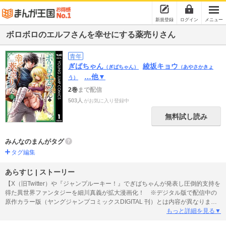
新規登録
ログイン
メニュー
ボロボロのエルフさんを幸せにする薬売りさん
青年
ぎばちゃん
綾坂キョウ
（ぎばちゃん）
（あやさかきょ
…他▼
う）
2巻
まで配信
503人
がお気に入り登録中
無料試し読み
みんなのまんがタグ
タグ編集
あらすじ | ストーリー
【X（旧Twitter）や『ジャンプルーキー！』でぎばちゃんが発表し圧倒的支持を
得た異世界ファンタジーを細川真義が拡大漫画化！ ※デジタル版で配信中の
原作カラー版（ヤングジャンプコミックスDIGITAL 刊）とは内容が異なりま
す。】田舎の集落で小さな工房を営む薬売りの男。彼はある日、薬の素材とし
もっと詳細を見る▼
てあるモノ――いや、人を引き取らないかと勧められる。それはボロボロにな