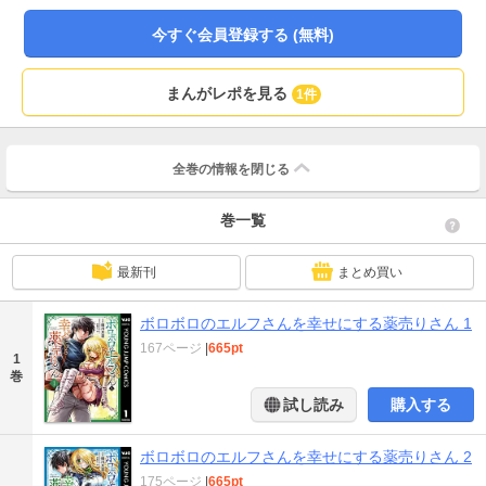
ったエルフの娘だった。『コレね 散々弄ばれて捨てられたエルフだ』 彼女
の境遇に憤りを覚えた薬売りは、治療を施すことを決意するが…。 命とは、
今すぐ会員登録する (無料)
人間とは、二人の数奇な運命を描く異世界ファンタジー開幕!!
まんがレポを見る
1件
全巻の情報を
閉じる
巻一覧
最新刊
まとめ買い
ボロボロのエルフさんを幸せにする薬売りさん 1
167ページ
|
665pt
1
巻
試し読み
購入する
ボロボロのエルフさんを幸せにする薬売りさん 2
175ページ
|
665pt