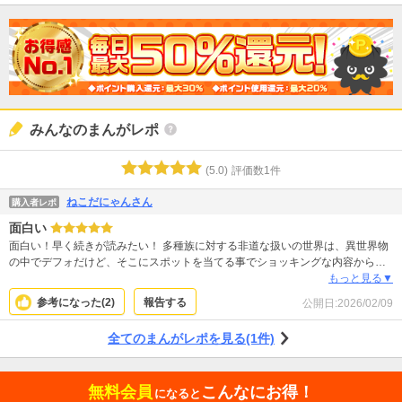
みんなのまんがレポ
(
5.0
)
評価数
1
件
ねこだにゃんさん
購入者レポ
面白い
面白い！早く続きが読みたい！ 多種族に対する非道な扱いの世界は、異世界物
の中でデフォだけど、そこにスポットを当てる事でショッキングな内容からは
避けられないし、読んでても目を背けたくなるような場面もある。でも、それ
もっと見る▼
を重くなり過ぎない様に抜群のバランスで進んでいくストーリー。私的には、
参考になった(
2
)
報告する
公開日:
2026/02/09
進展は急がず、畑でも拡張させたり、居住の建て増しで横にツリーハウスでも
建てながら、ゆっくり長く続いてくれると嬉しいです。いや、マジでツリーハ
全てのまんがレポを見る(1件)
ウス良いと思いませんか？
無料会員
こんなにお得！
になると