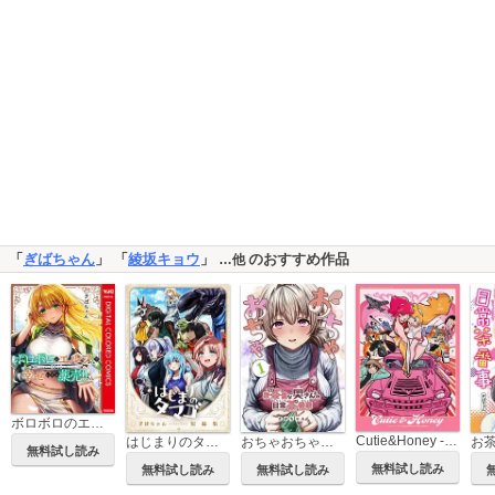
「
ぎばちゃん
」 「
綾坂キョウ
」
のおすすめ作品
…他
ボロボロのエルフさんを幸せにする薬売りさん カラー版
Cutie&Honey -キューティーハニー50th Anniversary Tribute Artbook-
はじまりのタマゴ ぎばちゃん短編集
おちゃおちゃ～お茶目な奥さんとの日常茶番事～【連載版】
無料試し読み
無料試し読み
無料試し読み
無料試し読み