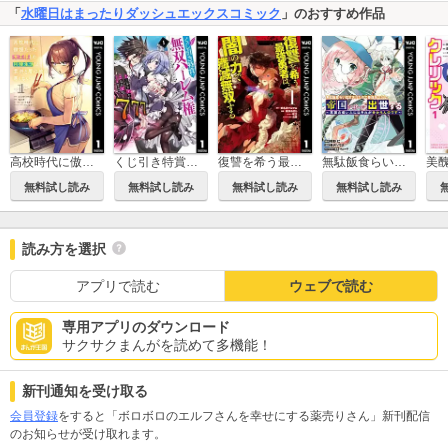
「
水曜日はまったりダッシュエックスコミック
」のおすすめ作品
高校時代に傲慢だった女王様との同棲生活は意外と居心地が悪くない
くじ引き特賞：無双ハーレム権
復讐を希う最強勇者は、闇の力で殲滅無双する
無駄飯食らい認定されたので愛想をつかし、帝国に移って出世する ～王国の偉い人にはそれが分からんのです～
無料試し読み
無料試し読み
無料試し読み
無料試し読み
読み方を選択
アプリで読む
ウェブで読む
専用アプリのダウンロード
サクサクまんがを読めて多機能！
新刊通知を受け取る
会員登録
をすると「ボロボロのエルフさんを幸せにする薬売りさん」新刊配信
のお知らせが受け取れます。