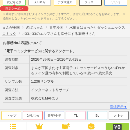
友だち追加
メルマガ
アプリ通知
フォロー
いいね
限定クーポン
※通知する情報およびタイミングが異なりますので、併せて受け取ることをお勧めします。 ※
通知をしないキャンペーンもあります。ご了承ください。
まんが王国
ぎばちゃん
青年漫画
水曜日はまったりダッシュエックス
コミック
ボロボロのエルフさんを幸せにする薬売りさん
お得感No.1表記について
「電子コミックサービスに関するアンケート」
調査期間
2026年3月6日～2026年3月18日
調査対象
まんが王国または主要電子コミックサービスのうちいずれか
をメイン且つ有料で利用している20歳～69歳の男女
サンプル数
1,236サンプル
調査方法
インターネットリサーチ
調査委託先
株式会社MARCS
詳細表示▼
トップ
女性/少女
青年/少年
TL
BL
オトナ