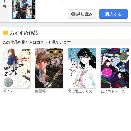
2
巻
試し読み
購入する
おすすめ作品
この作品を見た人はコチラも見ています
恋は雨上がりのように
ギフト±
幽麗塔
ヒメゴト～十九歳の制服～