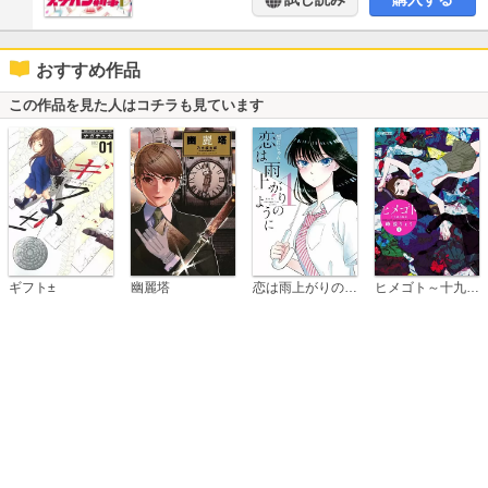
おすすめ作品
この作品を見た人はコチラも見ています
恋は雨上がりのように
ギフト±
幽麗塔
ヒメゴト～十九歳の制服～