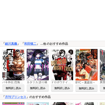
「
細川真義
」 「
和田慎二
」
のおすすめ作品
…他
バキ外伝 烈海王は異世界転生しても一向にかまわんッッ
カタリカ 語り禍
ドロボウナイトトリック
BYC～裏庭街～
無料試し読み
無料試し読み
無料試し読み
無料試し読み
「
月刊プリンセス
」のおすすめ作品