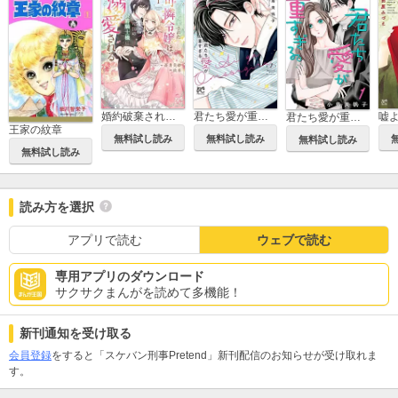
婚約破棄された可憐令嬢は、帝国の公爵騎士様に溺愛される【電子単行本】
君たち愛が重すぎる。
君たち愛が重すぎる。(話売り)
王家の紋章
無料試し読み
無料試し読み
無料試し読み
無料試し読み
読み方を選択
アプリで読む
ウェブで読む
専用アプリのダウンロード
サクサクまんがを読めて多機能！
新刊通知を受け取る
会員登録
をすると「スケバン刑事Pretend」新刊配信のお知らせが受け取れま
す。