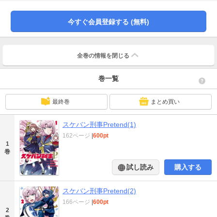
ほこる、新たなスケバン刑事物語!
今すぐ会員登録する (無料)
全巻の情報を
閉じる
巻一覧
最終巻
まとめ買い
スケバン刑事Pretend(1)
162ページ
|
600pt
1
巻
試し読み
購入する
スケバン刑事Pretend(2)
166ページ
|
600pt
2