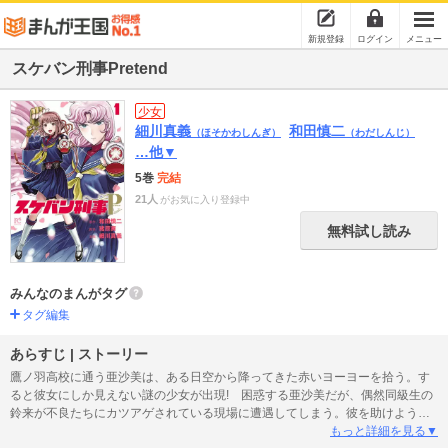
新規登録
ログイン
メニュー
スケバン刑事Pretend
少女
細川真義
和田慎二
（ほそかわしんぎ）
（わだしんじ）
…他▼
5巻
完結
21人
がお気に入り登録中
無料試し読み
みんなのまんがタグ
タグ編集
あらすじ | ストーリー
鷹ノ羽高校に通う亜沙美は、ある日空から降ってきた赤いヨーヨーを拾う。す
ると彼女にしか見えない謎の少女が出現! 困惑する亜沙美だが、偶然同級生の
鈴来が不良たちにカツアゲされている現場に遭遇してしまう。彼を助けようと
する亜沙美だったが、このカツアゲにはウラがあって…!? いま花ひらき、咲き
もっと詳細を見る▼