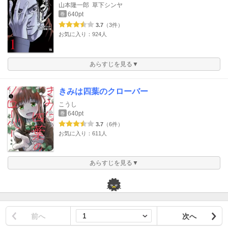
山本隆一郎
草下シンヤ
640pt
巻
3.7
（3件）
お気に入り：924人
あらすじを見る▼
きみは四葉のクローバー
こうし
640pt
巻
3.7
（6件）
お気に入り：611人
あらすじを見る▼
前へ
次へ