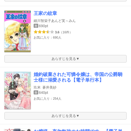
王家の紋章
細川智栄子あんど芙～みん
690pt
巻
3.6
（16件）
お気に入り：690人
あらすじを見る▼
婚約破棄された可憐令嬢は、帝国の公爵騎
士様に溺愛される【電子単行本】
玖米
蒼井美紗
640pt
巻
お気に入り：254人
あらすじを見る▼