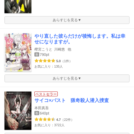
あらすじを見る▼
やり直した彼らだけが後悔します。私は幸
せになりますが。
樫宮こうと
川崎悠
他
790pt
巻
5.0
（1件）
お気に入り：135人
あらすじを見る▼
ベストセラー
サイコ×パスト 猟奇殺人潜入捜査
本田真吾
640pt
巻
4.7
（22件）
お気に入り：3722人