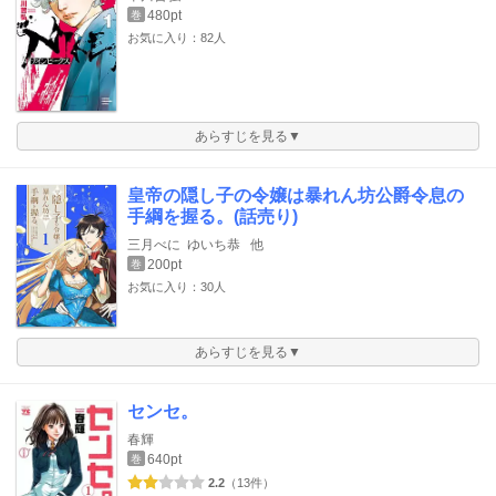
480pt
巻
お気に入り：82人
あらすじを見る▼
皇帝の隠し子の令嬢は暴れん坊公爵令息の
手綱を握る。(話売り)
三月べに
ゆいち恭
他
200pt
巻
お気に入り：30人
あらすじを見る▼
センセ。
春輝
640pt
巻
2.2
（13件）