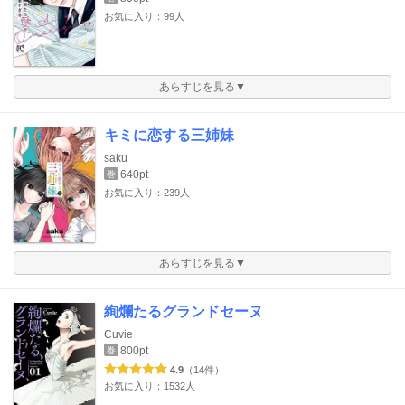
お気に入り：99人
あらすじを見る▼
キミに恋する三姉妹
saku
640pt
巻
お気に入り：239人
あらすじを見る▼
絢爛たるグランドセーヌ
Cuvie
800pt
巻
4.9
（14件）
お気に入り：1532人