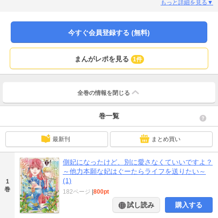
を磨きに磨いた他力本願スキルと人生二周目の余裕でくぐり抜けていくけれ
もっと詳細を見る▼
ど……!?
今すぐ会員登録する (無料)
まんがレポを見る
1件
全巻の情報を
閉じる
巻一覧
最新刊
まとめ買い
側妃になったけど、別に愛さなくていいですよ？
～他力本願な妃はぐーたらライフを送りたい～
(1)
1
巻
182ページ
|
800pt
試し読み
購入する