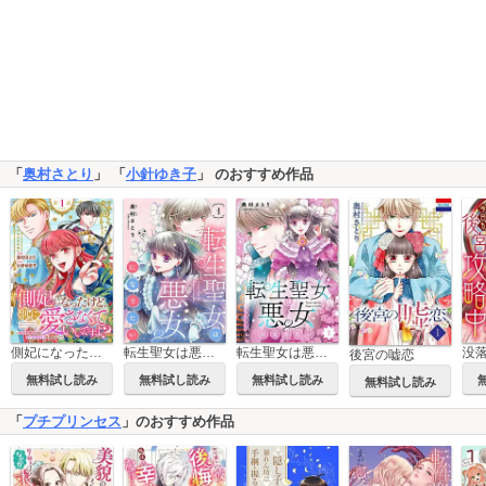
「
奥村さとり
」 「
小針ゆき子
」 のおすすめ作品
側妃になったけど、別に愛さなくていいですよ？～他力本願な妃はぐーたらライフを送りたい～（話売り）
転生聖女は悪女になりたい(話売り)
転生聖女は悪女になりたい【電子単行本】
後宮の嘘恋
無料試し読み
無料試し読み
無料試し読み
無料試し読み
「
プチプリンセス
」のおすすめ作品