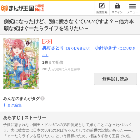
新規登録
ログイン
メニュー
側妃になったけど、別に愛さなくていいですよ？～他力本
願な妃はぐーたらライフを送りたい～
少女
奥村さとり
小針ゆき子
（おくむらさとり）
（こばりゆき
こ）
1巻
まで配信
281人
がお気に入り登録中
無料試し読み
みんなのまんがタグ
タグ編集
あらすじ | ストーリー
子供に恵まれない国王・ドルガンの第四側妃として嫁ぐことになったバルバ
ラ。実は彼女には日本の50代のおばちゃんとしての前世の記憶があった――。
「ぐーたらライフを送りたい」という目標のため、権謀うず巻く王宮での生活