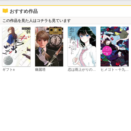
おすすめ作品
この作品を見た人はコチラも見ています
恋は雨上がりのように
ギフト±
幽麗塔
ヒメゴト～十九歳の制服～