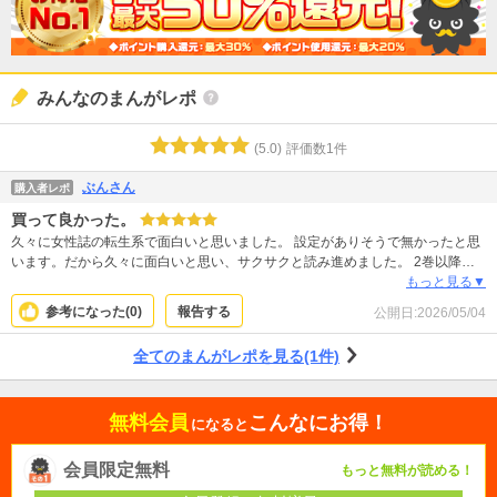
みんなのまんがレポ
(
5.0
)
評価数
1
件
ぶんさん
購入者レポ
買って良かった。
久々に女性誌の転生系で面白いと思いました。 設定がありそうで無かったと思
います。だから久々に面白いと思い、サクサクと読み進めました。 2巻以降も
楽しみです。
もっと見る▼
参考になった(
0
)
報告する
公開日:
2026/05/04
全てのまんがレポを見る(1件)
無料会員
こんなにお得！
になると
会員限定無料
もっと無料が読める！