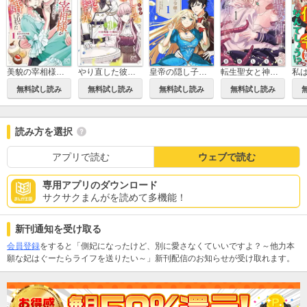
美貌の宰相様がまったく乗り気でなかったので、好き勝手したら、なぜか求婚されてしまった 溺愛とお菓子でお腹いっぱい
やり直した彼らだけが後悔します。私は幸せになりますが。
皇帝の隠し子の令嬢は暴れん坊公爵令息の手綱を握る。(話売り)
転生聖女と神官はまだ愛を知らない【電子単行本】
無料試し読み
無料試し読み
無料試し読み
無料試し読み
読み方を選択
アプリで読む
ウェブで読む
専用アプリのダウンロード
サクサクまんがを読めて多機能！
新刊通知を受け取る
会員登録
をすると「側妃になったけど、別に愛さなくていいですよ？～他力本
願な妃はぐーたらライフを送りたい～」新刊配信のお知らせが受け取れます。