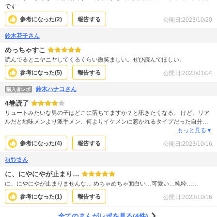
です
参考になった(
2
)
報告する
公開日:
2023/10/20
鈴木花子さん
めっちゃすこ
読んでるとニヤニヤしてくるくらい微笑ましい。ぜひ読んでほしい。
参考になった(
5
)
報告する
公開日:
2023/01/04
鈴木ハナコさん
購入者レポ
4巻読了
リュートみたいな男の子はどこに落ちてますか？と訊きたくなる。 けど、リア
ルだと地味メンより派手メン、何よりイケメンに惹かれるタイプだった自分を
思い返すと、縁はなかっただろうなと。そもそも深い関係とか絆とか面倒でし
もっと見る▼
かなかったし。ふわふわ泳いでたかったんだよね〜ってちょっと後悔してる人
参考になった(
4
)
報告する
公開日:
2023/10/16
間には、あのときに地味メンの良さに気付いていれば、もっと素敵な青春が送
れた気がすると思わせてくれる作品です。 主人公カップルがそれぞれに一途で
ﾐｨｻﾝさん
尊いです。
に、にやにやが止まり…
に、にやにやが止まりませんな… めちゃめちゃ面白い…可愛い…純粋……
参考になった(
1
)
報告する
公開日:
2023/10/16
全てのまんがレポを見る(4件)