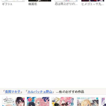
恋は雨上がりのように
ギフト±
幽麗塔
ヒメゴト～十九歳の制服～
「
長岡マキ子
」 「
カルパッチョ野山
」
のおすすめ作品
…他