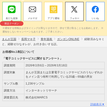
友だち追加
メルマガ
アプリ通知
フォロー
いいね
限定クーポン
※通知する情報およびタイミングが異なりますので、併せて受け取ることをお勧めします。 ※
通知をしないキャンペーンもあります。ご了承ください。
まんが王国
長岡マキ子
青年漫画
ガンガンONLINE
経験済みなキミ
と、経験ゼロなオレが、お付き合いする話。
お得感No.1表記について
「電子コミックサービスに関するアンケート」
調査期間
2026年3月6日～2026年3月18日
調査対象
まんが王国または主要電子コミックサービスのうちいずれか
をメイン且つ有料で利用している20歳～69歳の男女
サンプル数
1,236サンプル
調査方法
インターネットリサーチ
調査委託先
株式会社MARCS
詳細表示▼