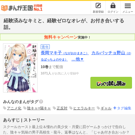
新規登録
ログイン
メニュー
経験済みなキミと、経験ゼロなオレが、お付き合いする
話。
無料キャンペーン
実施中！
青年
長岡マキ子
カルパッチョ野山
（ながおかまきこ）
（か
…他▼
るぱっちょのやま）
10巻
まで配信
1071人
がお気に入り登録中
みんなのまんがタグ
アニメ化
陰キャ×陽キャ
正反対
ヒエラルキー
ギャル
タグ編集
あらすじ | ストーリー
スクールカースト最上位＆憧れの美少女・月愛に罰ゲームきっかけで告白し
た、陰キャ気味の男子高校生・龍斗。返事はなんと、「じゃあ付き合おっか？