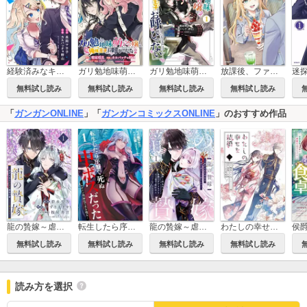
経験済みなキミと、経験ゼロなオレが、お付き合いする話。【分冊版】
ガリ勉地味萌え令嬢は、俺様王子などお呼びでない【分冊版】
ガリ勉地味萌え令嬢は、俺様王子などお呼びでない
放課後、ファミレスで、クラスのあの子と。
迷
無料試し読み
無料試し読み
無料試し読み
無料試し読み
「
ガンガンONLINE
」「
ガンガンコミックスONLINE
」のおすすめ作品
龍の贄嫁～虐げられた少女は運命の番として愛される～【分冊版】
転生したら序盤で死ぬ中ボスだった－ヒロイン眷属化で生き残る－
龍の贄嫁～虐げられた少女は運命の番として愛される～
わたしの幸せな結婚
無料試し読み
無料試し読み
無料試し読み
無料試し読み
読み方を選択