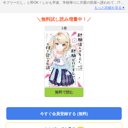
今フリーだし」と即OK！しかも早速、学校帰りに月愛の部屋へ誘われて…!?恋
の経験値も友達のタイプも、何もかも違う二人にとって “初めて”だらけのお付
もっと詳細を見る▼
き合いが始まる――!!
＼無料試し読み増量中！／
1巻
無料で読む
今すぐ会員登録する (無料)