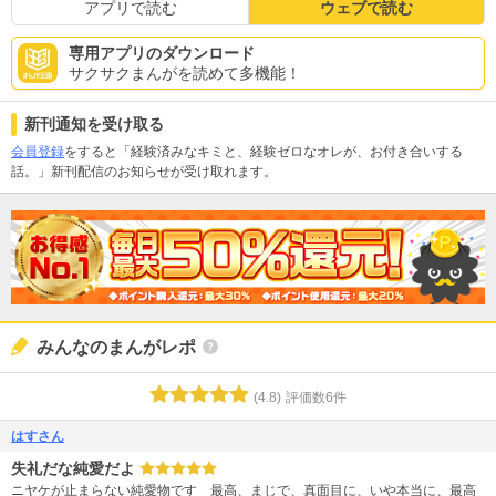
アプリで読む
ウェブで読む
専用アプリのダウンロード
サクサクまんがを読めて多機能！
新刊通知を受け取る
会員登録
をすると「経験済みなキミと、経験ゼロなオレが、お付き合いする
話。」新刊配信のお知らせが受け取れます。
みんなのまんがレポ
(
4.8
)
評価数
6
件
はすさん
失礼だな純愛だよ
ニヤケが止まらない純愛物です 最高、まじで、真面目に、いや本当に、最高