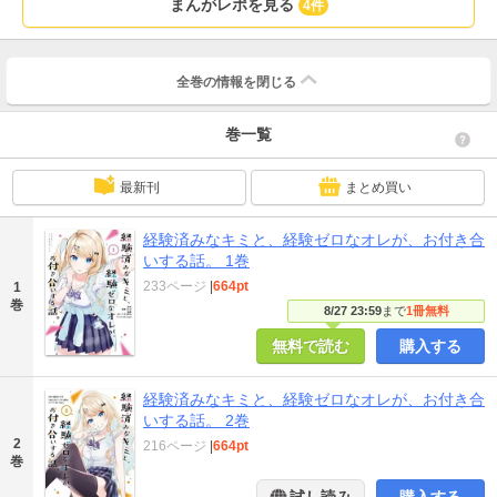
まんがレポを見る
4件
全巻の情報を
閉じる
巻一覧
最新刊
まとめ買い
経験済みなキミと、経験ゼロなオレが、お付き合
いする話。 1巻
233ページ
|
664pt
1
巻
8/27 23:59
まで
1冊無料
無料で読む
購入する
経験済みなキミと、経験ゼロなオレが、お付き合
いする話。 2巻
2
216ページ
|
664pt
巻