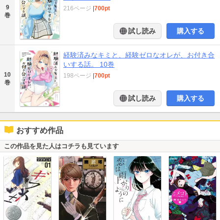
9
216ページ
|
700pt
巻
試し読み
購入する
経験済みなキミと、経験ゼロなオレが、お付き合
いする話。 10巻
10
198ページ
|
700pt
巻
試し読み
購入する
おすすめ作品
この作品を見た人はコチラも見ています