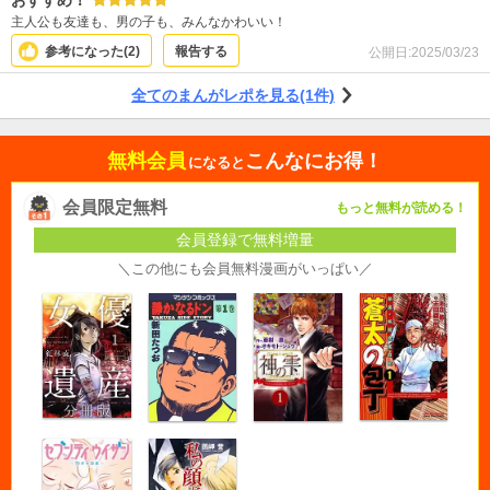
おすすめ！
主人公も友達も、男の子も、みんなかわいい！
参考になった(
2
)
報告する
公開日:
2025/03/23
全てのまんがレポを見る(1件)
無料会員
こんなにお得！
になると
会員限定無料
もっと無料が読める！
会員登録で無料増量
＼この他にも会員無料漫画がいっぱい／