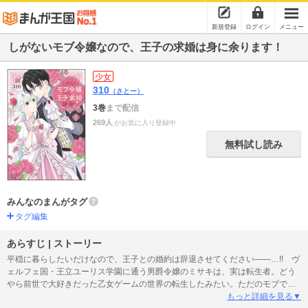
新規登録
ログイン
メニュー
しがないモブ令嬢なので、王子の求婚は身に余ります！
少女
310
（さとー）
3巻
まで配信
269人
がお気に入り登録中
無料試し読み
みんなのまんがタグ
タグ編集
あらすじ | ストーリー
平穏に暮らしたいだけなので、王子との婚約は辞退させてください――…!! ヴ
ェルフェ国・王立ユーリス学園に通う男爵令嬢のミサキは、実は転生者。どう
やら前世で大好きだった乙女ゲームの世界の転生したみたい。ただのモブでは
あるけど、小悪魔系の侯爵令息と策士眼鏡の公爵令息、そしてクールでちょっ
もっと詳細を見る▼