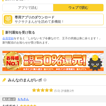
アプリで読む
ウェブで読む
専用アプリのダウンロード
サクサクまんがを読めて多機能！
新刊通知を受け取る
会員登録
をすると「しがないモブ令嬢なので、王子の求婚は身に余ります！」
新刊配信のお知らせが受け取れます。
みんなのまんがレポ
(
5.0
)
評価数
1
件
もちさん
購入者レポ