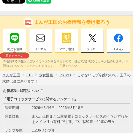
まんが王国のお得情報を受け取ろう
友だち追加
メルマガ
アプリ通知
フォロー
いいね
限定クーポン
※通知する情報およびタイミングが異なりますので、併せて受け取ることをお勧めします。 ※
通知をしないキャンペーンもあります。ご了承ください。
まんが王国
310
少女漫画
PRIMO
しがないモブ令嬢なので、王子の
求婚は身に余ります！
お得感No.1表記について
「電子コミックサービスに関するアンケート」
調査期間
2026年3月6日～2026年3月18日
調査対象
まんが王国または主要電子コミックサービスのうちいずれか
をメイン且つ有料で利用している20歳～69歳の男女
サンプル数
1,236サンプル