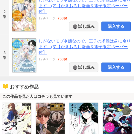
ます！(2)【かきおろし漫画＆電子限定ペーパー
付】
2
巻
179ページ
|
750pt
試し読み
購入する
しがないモブ令嬢なので、王子の求婚は身に余り
ます！(3)【かきおろし漫画＆電子限定ペーパー
付】
3
巻
179ページ
|
750pt
試し読み
購入する
おすすめ作品
この作品を見た人はコチラも見ています