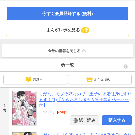
と天然な第二王子（最推し）の仲良し3人組を近くで見られるので幸せ！ 悪役
令嬢やヒロインにも出会えてウキウキしていたら、ひょんなことから王子に興
味を持たれてしまい…？ じれったくて甘いピュアな異世界ラブコメ、開幕♪
今すぐ会員登録する (無料)
★☆SP描き下ろし8P収録☆★ 電子限定描き下ろしイラストも収録!!
まんがレポを見る
1件
全巻の情報を
閉じる
巻一覧
最新刊
まとめ買い
しがないモブ令嬢なので、王子の求婚は身に余り
ます！(1)【かきおろし漫画＆電子限定ペーパー
付】
1
巻
179ページ
|
750pt
試し読み
購入する
しがないモブ令嬢なので、王子の求婚は身に余り