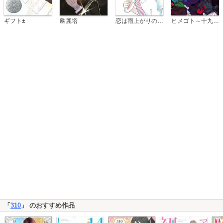
恋は雨上がりのように
ギフト±
幽麗塔
ヒメゴト～十九歳の制服～
「
310
」 のおすすめ作品