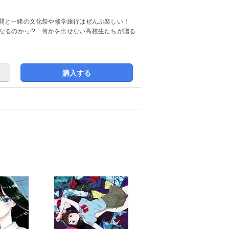
仲間と一緒の文化祭や修学旅行はぜんぶ楽しい！
なるのかっ!? 何かを出せない高校生たちが贈る
購入する