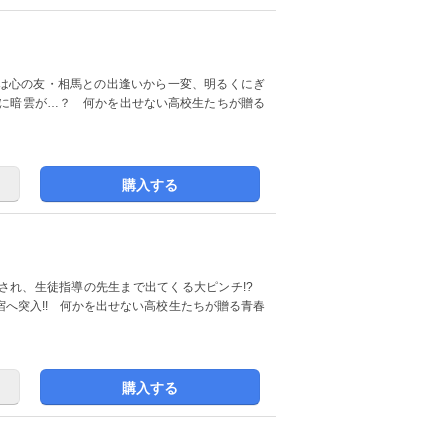
は心の友・相馬との出逢いから一変、明るくにぎ
に暗雲が…？ 何かを出せない高校生たちが贈る
購入する
され、生徒指導の先生まで出てくる大ピンチ!?
へ突入!! 何かを出せない高校生たちが贈る青春
購入する