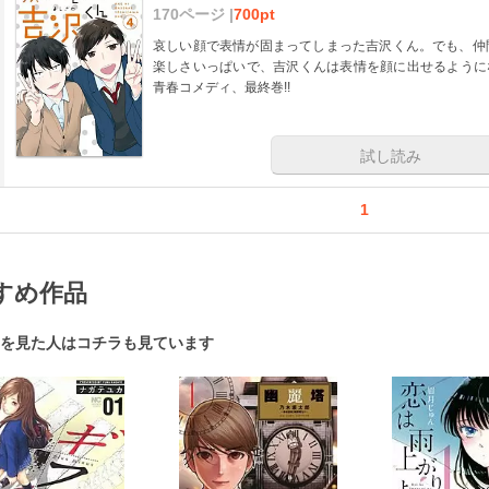
170ページ |
700pt
哀しい顔で表情が固まってしまった吉沢くん。でも、
楽しさいっぱいで、吉沢くんは表情を顔に出せるように
青春コメディ、最終巻!!
試し読み
1
すめ作品
を見た人はコチラも見ています