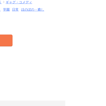
画
ギャグ・コメディ
ィ
学園
日常
ほのぼの・癒し
結