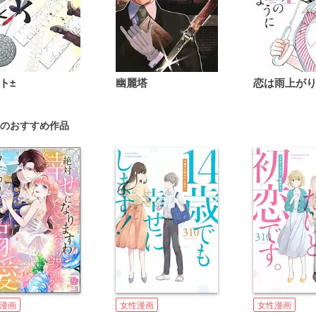
ト±
幽麗塔
 のおすすめ作品
漫画
女性漫画
女性漫画