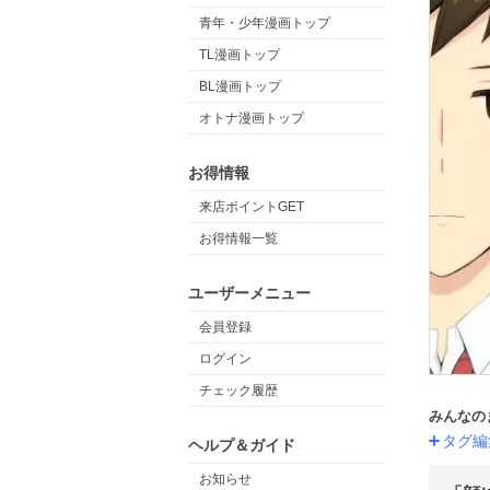
青年・少年漫画トップ
TL漫画トップ
BL漫画トップ
オトナ漫画トップ
お得情報
来店ポイントGET
お得情報一覧
ユーザーメニュー
会員登録
ログイン
チェック履歴
みんなの
タグ編
ヘルプ＆ガイド
お知らせ