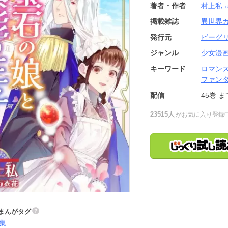
著者・作者
村上私
（
掲載雑誌
異世界
発行元
ビーグ
ジャンル
少女漫
キーワード
ロマン
ファン
配信
45巻
ま
23515人
がお気に入り登録
まんがタグ
集