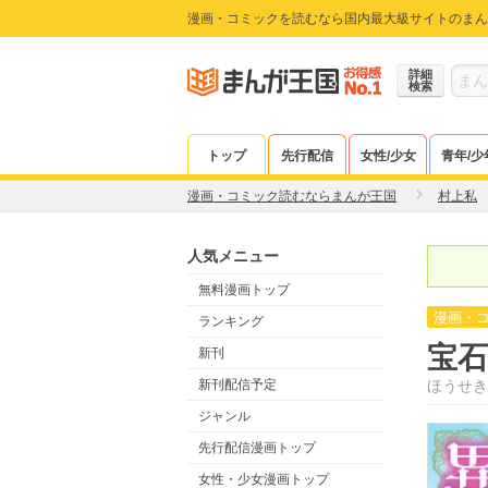
漫画・コミックを読むなら国内最大級サイトのまん
詳細
検索
トップ
先行配信
女性/少女
青年/少
漫画・コミック読むならまんが王国
村上私
人気メニュー
無料漫画トップ
漫画・
ランキング
宝
新刊
新刊配信予定
ほうせき
ジャンル
先行配信漫画トップ
女性・少女漫画トップ