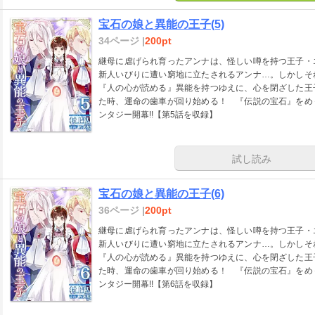
宝石の娘と異能の王子(5)
34ページ |
200pt
継母に虐げられ育ったアンナは、怪しい噂を持つ王子・
新人いびりに遭い窮地に立たされるアンナ…。しかし
『人の心が読める』異能を持つゆえに、心を閉ざした王
た時、運命の歯車が回り始める！ 『伝説の宝石』をめ
ンタジー開幕!!【第5話を収録】
試し読み
宝石の娘と異能の王子(6)
36ページ |
200pt
継母に虐げられ育ったアンナは、怪しい噂を持つ王子・
新人いびりに遭い窮地に立たされるアンナ…。しかし
『人の心が読める』異能を持つゆえに、心を閉ざした王
た時、運命の歯車が回り始める！ 『伝説の宝石』をめ
ンタジー開幕!!【第6話を収録】