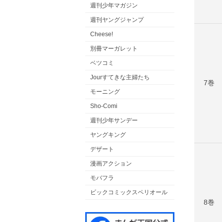
週刊少年マガジン
週刊ヤングジャンプ
Cheese!
別冊マーガレット
ベツコミ
Jourすてきな主婦たち
7巻
モーニング
Sho-Comi
週刊少年サンデー
ヤングキング
デザート
漫画アクション
モバフラ
ビックコミックスペリオール
8巻