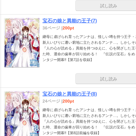
試し読み
宝石の娘と異能の王子(7)
36ページ |
200pt
継母に虐げられ育ったアンナは、怪しい噂を持つ王子・
新人いびりに遭い窮地に立たされるアンナ…。しかし
『人の心が読める』異能を持つゆえに、心を閉ざした王
た時、運命の歯車が回り始める！ 『伝説の宝石』をめ
ンタジー開幕!!【第7話を収録】
試し読み
宝石の娘と異能の王子(8)
24ページ |
200pt
継母に虐げられ育ったアンナは、怪しい噂を持つ王子・
新人いびりに遭い窮地に立たされるアンナ…。しかし
『人の心が読める』異能を持つゆえに、心を閉ざした王
た時、運命の歯車が回り始める！ 『伝説の宝石』をめ
ンタジー開幕!!【第8話前編を収録】