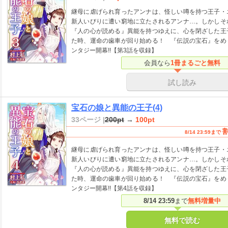
継母に虐げられ育ったアンナは、怪しい噂を持つ王子・
新人いびりに遭い窮地に立たされるアンナ…。しかし
『人の心が読める』異能を持つゆえに、心を閉ざした王
た時、運命の歯車が回り始める！ 『伝説の宝石』をめ
ンタジー開幕!!【第3話を収録】
会員なら
1冊まるごと無料
試し読み
宝石の娘と異能の王子(4)
33ページ |
200pt
→
100pt
8/14 23:59まで
継母に虐げられ育ったアンナは、怪しい噂を持つ王子・
新人いびりに遭い窮地に立たされるアンナ…。しかし
『人の心が読める』異能を持つゆえに、心を閉ざした王
た時、運命の歯車が回り始める！ 『伝説の宝石』をめ
ンタジー開幕!!【第4話を収録】
8/14 23:59
まで
無料増量中
無料で読む