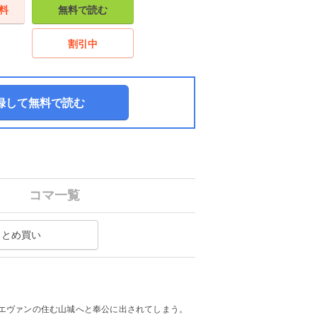
料
無料で読む
割引中
録して無料で読む
コマ一覧
まとめ買い
エヴァンの住む山城へと奉公に出されてしまう。