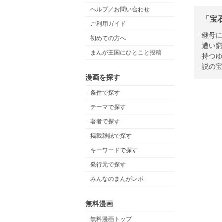
ヘルプ／お問い合わせ
「宝
ご利用ガイド
継母
初めての方へ
遭い
まんが王国にひとこと投稿
持つ
説の宝
漫画を探す
条件で探す
テーマで探す
著者で探す
掲載雑誌で探す
キーワードで探す
発行元で探す
みんなのまんがレポ
無料漫画
無料漫画トップ