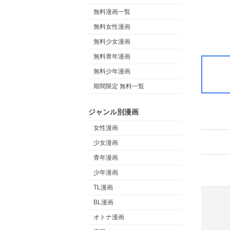
無料漫画一覧
無料女性漫画
無料少女漫画
無料青年漫画
無料少年漫画
期間限定 無料一覧
ジャンル別漫画
女性漫画
少女漫画
青年漫画
少年漫画
TL漫画
BL漫画
オトナ漫画