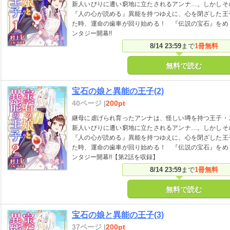
新人いびりに遭い窮地に立たされるアンナ…。しかし
『人の心が読める』異能を持つゆえに、心を閉ざした王
た時、運命の歯車が回り始める！ 『伝説の宝石』をめ
ンタジー開幕!!
8/14 23:59
まで
1冊無料
無料で読む
宝石の娘と異能の王子(2)
40ページ |
200pt
継母に虐げられ育ったアンナは、怪しい噂を持つ王子・
新人いびりに遭い窮地に立たされるアンナ…。しかし
『人の心が読める』異能を持つゆえに、心を閉ざした王
た時、運命の歯車が回り始める！ 『伝説の宝石』をめ
ンタジー開幕!!【第2話を収録】
8/14 23:59
まで
1冊無料
無料で読む
宝石の娘と異能の王子(3)
37ページ |
200pt