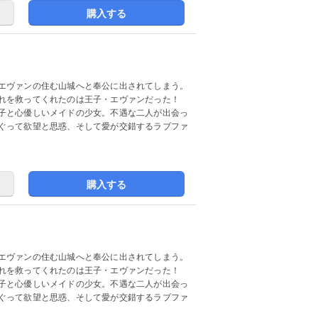
購入する
エヴァンの住む山城へと奉公に出されてしまう。
それを救ってくれたのは王子・エヴァンだった！
子と心優しいメイドの少女。不遇な二人が出会っ
ぐって欲望と思惑、そして愛が交錯するラブファ
購入する
エヴァンの住む山城へと奉公に出されてしまう。
それを救ってくれたのは王子・エヴァンだった！
子と心優しいメイドの少女。不遇な二人が出会っ
ぐって欲望と思惑、そして愛が交錯するラブファ