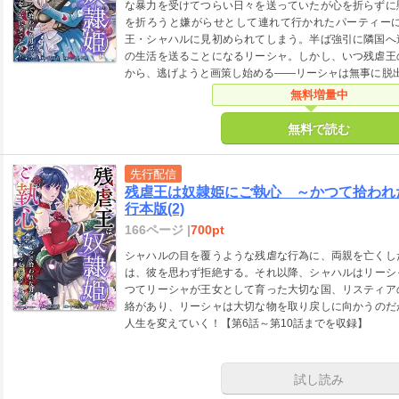
な暴力を受けてつらい日々を送っていたが心を折らずに
を折ろうと嫌がらせとして連れて行かれたパーティー
王・シャハルに見初められてしまう。半ば強引に隣国へ
の生活を送ることになるリーシャ。しかし、いつ残虐王
から、逃げようと画策し始める――リーシャは無事に脱出
と現在で交差する運命が、一人の姫の人生を変えていく
無料増量中
無料で読む
先行配信
残虐王は奴隷姫にご執心 ～かつて拾われ
行本版(2)
166ページ |
700pt
シャハルの目を覆うような残虐な行為に、両親を亡くし
は、彼を思わず拒絶する。それ以降、シャハルはリーシ
つてリーシャが王女として育った大切な国、リスティア
絡があり、リーシャは大切な物を取り戻しに向かうのだ
人生を変えていく！【第6話～第10話までを収録】
試し読み