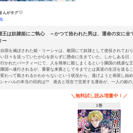
まんがタグ
集
虐王は奴隷姫にご執心 ～かつて拾われた男は、運命の女に全てを
リー
に自国を滅ぼされた姫・リーシャは、敵国にて奴隷として使役されてお
らい日々を送っていたが心を折らずに懸命に生きていた。しかしある日
て行かれたパーティーにて、人を簡単に殺しまくるという隣国の残虐な
に隣国へ連行されるが、重要な来賓として今までとは真逆の生活を送る
が変わって殺されるかわからないという状況から、逃げようと画策し始
 シャハルの本当の目的は!? 過去と現在で交差する運命が、一人の姫
＼無料試し読み増量中！／
1巻