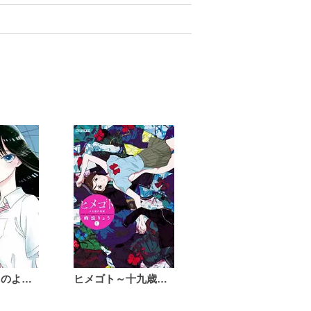
恋は雨上がりのように
ヒメゴト～十九歳の制服～