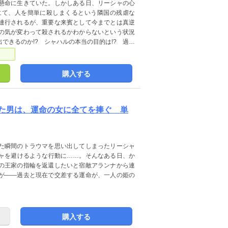
懸命に生きていた。しかしある日、リーシャの心
にて、人を簡単に殺しまくるという隣国の残虐な
連行されるが、重要な来賓として今までとは真逆
の気が変わって殺されるかわからないという状況
できるのか!? シャハルの本当の目的は!? 過去
！
購入する
た男は、運命の女に全てを捧ぐ 単
た瞬間のトラウマを思い出してしまったリーシャ
ャを避けるような行動に……。そんなある日、か
の王家の指輪を返還したいと宿敵アランナから連
が――過去と現在で交差する運命が、一人の姫の
購入する