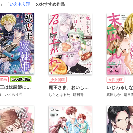
」 「
いえもり理
」 のおすすめ作品
漫画
少女漫画
女性漫画
残虐王は奴隷姫にご執心 ～かつて拾われた男は、運命の女に全てを捧ぐ
魔王さま、おいしいごはんを召し上がれ！
青
いえもり理
しらとはるた
晴日青
真田ちか
晴日