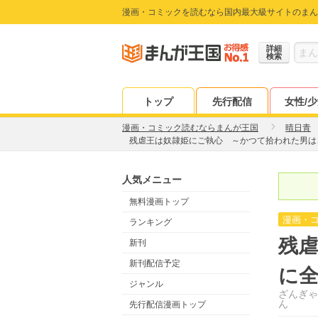
漫画・コミックを読むなら国内最大級サイトのまん
詳細
検索
トップ
先行配信
女性/
漫画・コミック読むならまんが王国
晴日青
残虐王は奴隷姫にご執心 ～かつて拾われた男は
人気メニュー
無料漫画トップ
漫画・
ランキング
残
新刊
新刊配信予定
に
ジャンル
ざんぎゃ
ん
先行配信漫画トップ