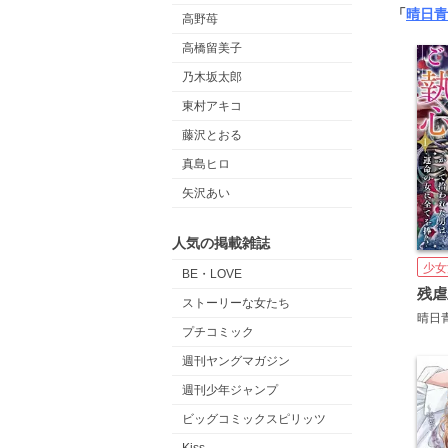
「
晴日青
高野苺
高橋留美子
乃木坂太郎
東村アキコ
藤沢とおる
真島ヒロ
矢沢あい
人気の掲載雑誌
少女
BE・LOVE
ストーリーな女たち
晴日
プチコミック
週刊ヤングマガジン
週刊少年ジャンプ
ビッグコミックスピリッツ