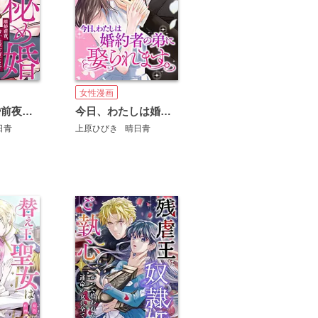
女性漫画
秘め婚 離婚前夜、今から愛を育てます
今日、わたしは婚約者の弟に娶られます。
日青
上原ひびき
晴日青