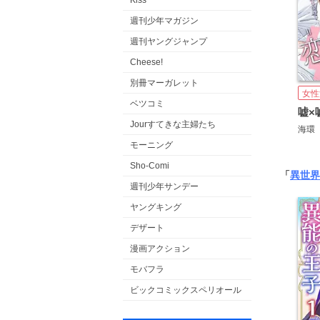
Kiss
週刊少年マガジン
週刊ヤングジャンプ
Cheese!
別冊マーガレット
女性
ベツコミ
Jourすてきな主婦たち
海環
モーニング
Sho-Comi
「
異世界
週刊少年サンデー
ヤングキング
デザート
漫画アクション
モバフラ
ビックコミックスペリオール