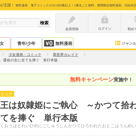
が王国！
無料漫画・電子コミックが10,000冊以上！1冊丸ごと無料、期間限定無料漫画、完結作
ログイン
会員登録
初め
少女
青年/少年
無料漫画
ジャン
少女漫画・コミック
異世界カレイド
、運命の女に全てを捧ぐ 単行本版
無料キャンペーン
実施中！
コミック
虐王は奴隷姫にご執心 ～かつて拾
全てを捧ぐ 単行本版
くおうはどれいひめにごしゅうしんかつてひろわれたおとこはうんめい