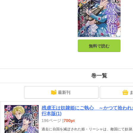
無料で読む
巻一覧
最新刊
残虐王は奴隷姫にご執心 ～かつて拾われ
行本版(1)
196ページ |
700pt
過去に自国を滅ぼされた姫・リーシャは、敵国にて奴隷