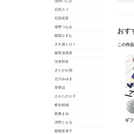
浅野いにお
石田スイ
石田拓実
海野つなみ
おす
楳図かずお
大久保ヒロミ
この作品
御茶漬海苔
河原和音
きたがわ翔
北川みゆき
草野誼
さかたのり子
椎名軽穂
新條まゆ
ギフ
清野とおる
曽根富美子