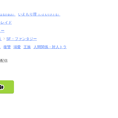
いえもり理
はるひあお）
（いえもりさとる）
カレイド
リー
画
SF・ファンタジー
ス
復讐
溺愛
王族
人間関係・対人トラ
で配信