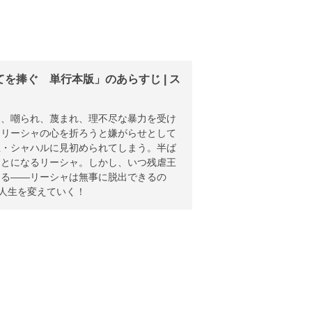
捧ぐ 単行本版」のあらすじ | ス
り、嘲られ、蔑まれ、理不尽な暴力を受け
、リーシャの心を折ろうと嫌がらせとして
王・シャハルに見初められてしまう。半ば
ことになるリーシャ。しかし、いつ残虐王
める――リーシャは無事に脱出できるの
の人生を変えていく！