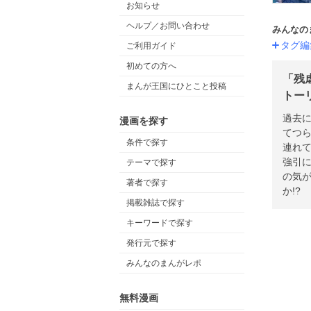
お知らせ
ヘルプ／お問い合わせ
みんなの
タグ編
ご利用ガイド
初めての方へ
「残
まんが王国にひとこと投稿
トー
過去
漫画を探す
てつ
条件で探す
連れ
強引
テーマで探す
の気
著者で探す
か!?
掲載雑誌で探す
キーワードで探す
発行元で探す
みんなのまんがレポ
無料漫画