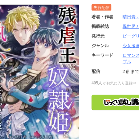
先行配信
著者・作者
晴日青
（
掲載雑誌
異世界
発行元
ビーグ
ジャンル
少女漫
キーワード
ロマン
ブル
配信
2巻
ま
405人
がお気に入り登録中