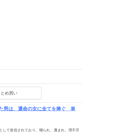
まとめ買い
た男は、運命の女に全てを捧ぐ 単
として使役されており、嘲られ、蔑まれ、理不尽