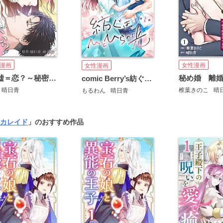
女性漫画
漫画
女性漫画
嘘×嘘＝恋？～秘密の身代わり同棲～
comic Berry’s紡ぐはひとひらの光
椎葉きのこ
晴
晴日青
もるわん
晴日青
カレイド
」のおすすめ作品