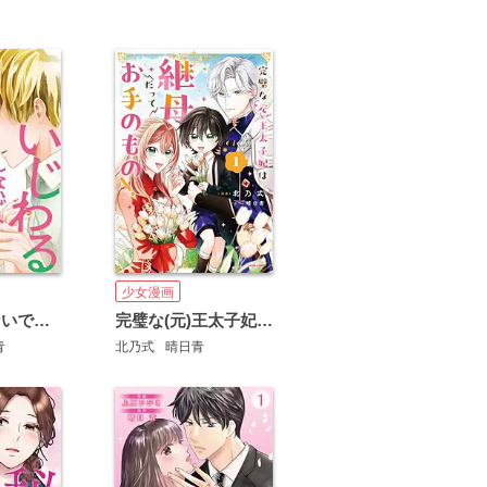
少女漫画
いじわるしないで、末広くん
完璧な(元)王太子妃は継母だってお手のもの！【単行本版】
青
北乃式
晴日青