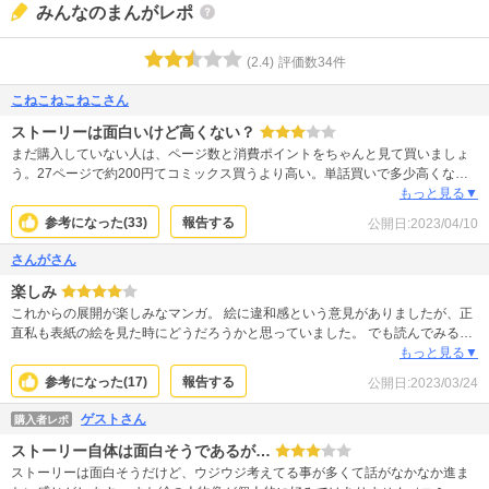
みんなのまんがレポ
(
2.4
)
評価数
34
件
こねこねこねこさん
ストーリーは面白いけど高くない？
まだ購入していない人は、ページ数と消費ポイントをちゃんと見て買いましょ
う。27ページで約200円てコミックス買うより高い。単話買いで多少高くなる
程度ならまだしも、27ページて。月刊の単話でちょっと少ない位のページ数で
もっと見る▼
1話のために消費するには高すぎる気がするのは私だけ？ 漫画は面白いし、作
参考になった(
33
)
報告する
公開日:
2023/04/10
画もイイのに残念。 作画について違和感がある人もいると思いますが、私はア
リだと思う。
さんがさん
楽しみ
これからの展開が楽しみなマンガ。 絵に違和感という意見がありましたが、正
直私も表紙の絵を見た時にどうだろうかと思っていました。 でも読んでみると
とても上手いし違和感も全然感じませんでした。 表紙の違和感は色塗りの問題
もっと見る▼
なんでしょうか、少し損してると思います。 私と同じように表紙で敬遠しそう
参考になった(
17
)
報告する
公開日:
2023/03/24
な人も最初は無料なので本編を読んでみて判断してください。
ゲストさん
購入者レポ
ストーリー自体は面白そうであるが…
ストーリーは面白そうだけど、ウジウジ考えてる事が多くて話がなかなか進ま