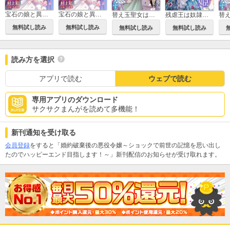
宝石の娘と異能の王子
宝石の娘と異能の王子 単行本版
替え玉聖女は王子殿下の呪いを愛で癒す
残虐王は奴隷姫にご執心 ～かつて拾われた男は、運命の女に全てを捧ぐ
無料試し読み
無料試し読み
無料試し読み
無料試し読み
読み方を選択
アプリで読む
ウェブで読む
専用アプリのダウンロード
サクサクまんがを読めて多機能！
新刊通知を受け取る
会員登録
をすると「婚約破棄後の悪役令嬢～ショックで前世の記憶を思い出し
たのでハッピーエンド目指します！～」新刊配信のお知らせが受け取れます。