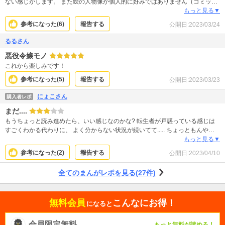
ない感じがします。 また絵の人物像が個人的に好みではありません（コミック
を読み漁っていると目が肥えてしまって）。 まだ序盤だから仕方ないと思いま
もっと見る▼
すが、なかなかスッキリしない・ハッキリしない・ウジウジし過ぎな所がこれ
参考になった(
6
)
報告する
公開日:
2023/03/24
からどう解消されて行くのか期待します。
るるさん
悪役令嬢モノ
これから楽しみです！
参考になった(
5
)
報告する
公開日:
2023/03/23
にょこさん
購入者レポ
まだ....
もうちょっと読み進めたら、いい感じなのかな? 転生者が戸惑っている感じは
すごくわかる代わりに、 よく分からない状況が続いてて..... ちょっともんやり
した感じ。 続きを読みたいです。
もっと見る▼
参考になった(
2
)
報告する
公開日:
2023/04/10
全てのまんがレポを見る(27件)
無料会員
こんなにお得！
になると
会員限定無料
もっと無料が読める！