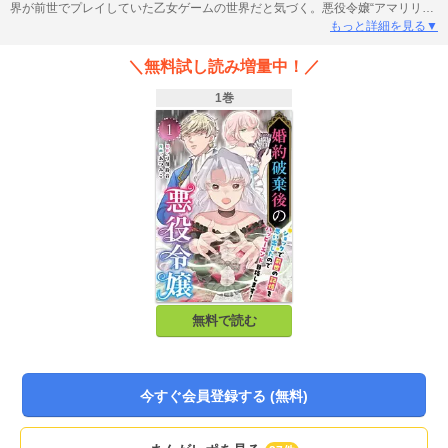
界が前世でプレイしていた乙女ゲームの世界だと気づく。悪役令嬢“アマリリ
ス”の救われる道はないの？前世の“私”の記憶を頼りにハッピーエンドへの活路
もっと詳細を見る▼
を見出そうとするが…。シナリオが進んでいく中“私”の知識になかった「黒持
ち」という迫害対象の魔力特性持ちだと発覚する。果たしてアマリリスは無事
＼無料試し読み増量中！／
にハッピーエンドを掴み取れるのか！？小説投稿サービス「ノベルバ」の『諦
めていた人生の続きで私は幸せを掴む』原作！婚約破棄から始まる人生逆転ス
1巻
トーリー！
無料で読む
今すぐ会員登録する (無料)