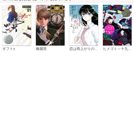
恋は雨上がりのように
ギフト±
幽麗塔
ヒメゴト～十九歳の制服～