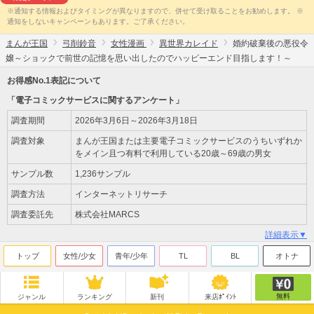
※通知する情報およびタイミングが異なりますので、併せて受け取ることをお勧めします。 ※
通知をしないキャンペーンもあります。ご了承ください。
まんが王国
弓削鈴音
女性漫画
異世界カレイド
婚約破棄後の悪役令
嬢～ショックで前世の記憶を思い出したのでハッピーエンド目指します！～
お得感No.1表記について
「電子コミックサービスに関するアンケート」
調査期間
2026年3月6日～2026年3月18日
調査対象
まんが王国または主要電子コミックサービスのうちいずれか
をメイン且つ有料で利用している20歳～69歳の男女
サンプル数
1,236サンプル
調査方法
インターネットリサーチ
調査委託先
株式会社MARCS
詳細表示▼
トップ
女性/少女
青年/少年
TL
BL
オトナ
無料
ジャンル
ランキング
新刊
来店ﾎﾟｲﾝﾄ