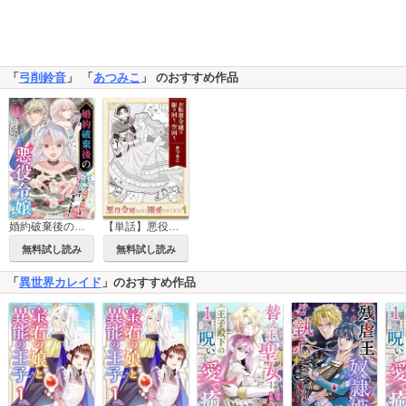
「
弓削鈴音
」 「
あつみこ
」 のおすすめ作品
婚約破棄後の悪役令嬢～ショックで前世の記憶を思い出したのでハッピーエンド目指します！～ 単行本版
【単話】悪役令嬢なのに溺愛されてます？ 『お転婆令嬢は駆け回り、空回り。』
無料試し読み
無料試し読み
「
異世界カレイド
」のおすすめ作品