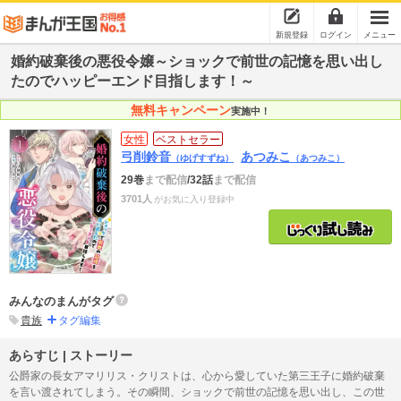
新規登録
ログイン
メニュー
婚約破棄後の悪役令嬢～ショックで前世の記憶を思い出し
たのでハッピーエンド目指します！～
無料キャンペーン
実施中！
女性
ベストセラー
弓削鈴音
あつみこ
（ゆげすずね）
（あつみこ）
29巻
まで配信
/32話
まで配信
3701人
がお気に入り登録中
みんなのまんがタグ
貴族
タグ編集
あらすじ | ストーリー
公爵家の長女アマリリス・クリストは、心から愛していた第三王子に婚約破棄
を言い渡されてしまう。その瞬間、ショックで前世の記憶を思い出し、この世