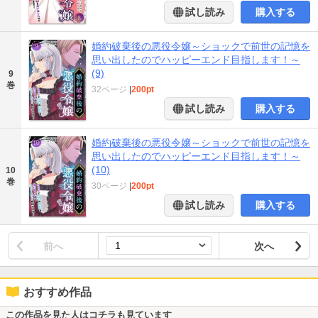
試し読み
購入する
婚約破棄後の悪役令嬢～ショックで前世の記憶を
思い出したのでハッピーエンド目指します！～
(9)
9
巻
32ページ
|
200pt
試し読み
購入する
婚約破棄後の悪役令嬢～ショックで前世の記憶を
思い出したのでハッピーエンド目指します！～
(10)
10
巻
30ページ
|
200pt
試し読み
購入する
前へ
次へ
おすすめ作品
この作品を見た人はコチラも見ています