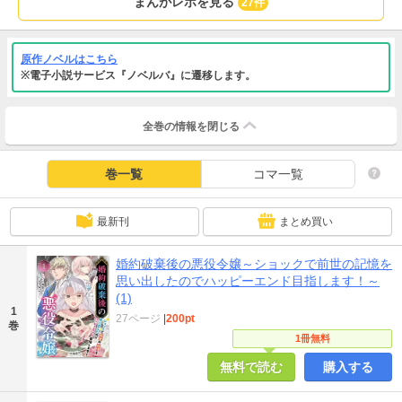
まんがレポを見る
27件
原作ノベルはこちら
※電子小説サービス『ノベルバ』に遷移します。
全巻の情報を
閉じる
巻一覧
コマ一覧
最新刊
まとめ買い
婚約破棄後の悪役令嬢～ショックで前世の記憶を
思い出したのでハッピーエンド目指します！～
(1)
1
27ページ
|
200pt
巻
1冊無料
無料で読む
購入する