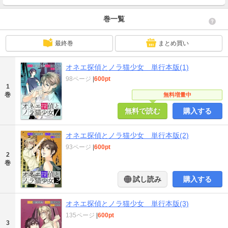
巻一覧
最終巻
まとめ買い
オネエ探偵とノラ猫少女 単行本版(1)
98ページ
|
600pt
1
巻
無料増量中
無料で読む
購入する
オネエ探偵とノラ猫少女 単行本版(2)
93ページ
|
600pt
2
巻
試し読み
購入する
オネエ探偵とノラ猫少女 単行本版(3)
135ページ
|
600pt
3