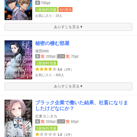
700pt
巻
1冊無料増量
先行配信
お気に入り：19人
あらすじを見る▼
秘密の棲む部屋
柴田bbb
完
200pt
完
70pt
巻
コマ
1冊無料増量
4.0
（2件）
お気に入り：300人
あらすじを見る▼
ブラック企業で働いた結果、社畜になりま
したけどなにか？
左東ヨシタカ
完
200pt
完
60pt
巻
コマ
1冊無料増量
1.0
（1件）