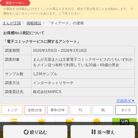
限定クーポン
※通知する情報およびタイミングが異なりますので、併せて受け取ることをお勧めします。 ※
通知をしないキャンペーンもあります。ご了承ください。
まんが王国
掲載雑誌
「ティアード」の漫画
お得感No.1表記について
「電子コミックサービスに関するアンケート」
調査期間
2026年3月6日～2026年3月18日
調査対象
まんが王国または主要電子コミックサービスのうちいずれか
をメイン且つ有料で利用している20歳～69歳の男女
サンプル数
1,236サンプル
調査方法
インターネットリサーチ
調査委託先
株式会社MARCS
詳細表示▼
トップ
女性/少女
青年/少年
TL
BL
オトナ
無料
ジャンル
ランキング
新刊
来店ﾎﾟｲﾝﾄ
絞り込む
並べ替え
Copyright(c)Beaglee Inc. All Rights Reserved.