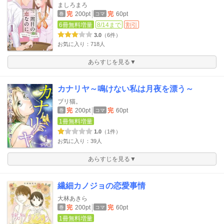
ましろまろ
完
200pt
完
60pt
巻
コマ
6冊無料増量
8/14まで
割引
3.0
（6件）
お気に入り：718人
あらすじを見る▼
カナリヤ～鳴けない私は月夜を漂う～
ブリ猫。
完
200pt
完
60pt
巻
コマ
1冊無料増量
1.0
（1件）
お気に入り：39人
あらすじを見る▼
繊細カノジョの恋愛事情
大林あきら
完
200pt
完
60pt
巻
コマ
1冊無料増量