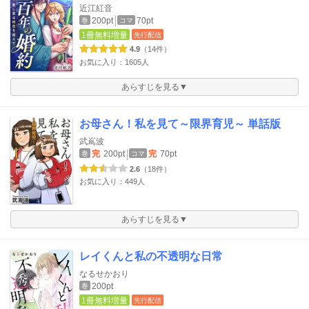
近江紅音
200pt
70pt
巻
コマ
1冊無料増量
先行配信
4.9
（14件）
お気に入り：1605人
あらすじを見る▼
お母さん！私を見て～限界育児～ 単話版
武嶌波
完
200pt
完
70pt
巻
コマ
2.6
（18件）
お気に入り：449人
あらすじを見る▼
レイくんと私の不透明な日常
なるせかおり
200pt
巻
1冊無料増量
先行配信