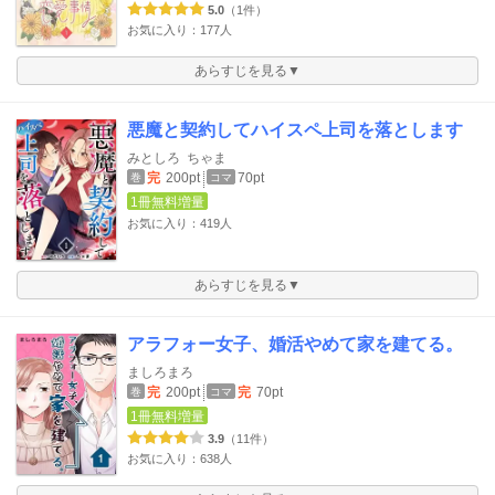
5.0
（1件）
お気に入り：177人
あらすじを見る▼
悪魔と契約してハイスペ上司を落とします
みとしろ
ちゃま
完
200pt
70pt
巻
コマ
1冊無料増量
お気に入り：419人
あらすじを見る▼
アラフォー女子、婚活やめて家を建てる。
ましろまろ
完
200pt
完
70pt
巻
コマ
1冊無料増量
3.9
（11件）
お気に入り：638人