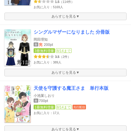
1.5
（114件）
お気に入り：5169人
あらすじを見る▼
シングルマザーになりました 分冊版
岡田理知
完
200pt
巻
3冊無料増量
8/14まで
3.5
（2件）
お気に入り：389人
あらすじを見る▼
天使を守護する魔王さま 単行本版
小池菓しおり
700pt
巻
1冊無料増量
8/14まで
先行配信
お気に入り：17人
あらすじを見る▼