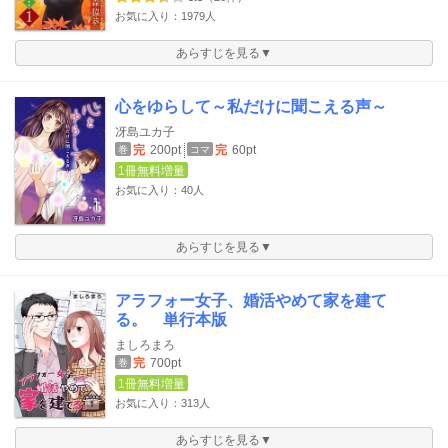
お気に入り：1979人
あらすじを見る▼
心をゆらして～私だけに聞こえる声～
冴島ユカ子
完
200pt
完
60pt
巻
コマ
1冊無料増量
お気に入り：40人
あらすじを見る▼
アラフォー女子、婚活やめて家を建て
る。 単行本版
ましろまろ
完
700pt
巻
1冊無料増量
お気に入り：313人
あらすじを見る▼