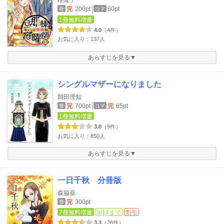
椎隆子
完
200pt
60pt
巻
コマ
1冊無料増量
4.0
（4件）
お気に入り：137人
あらすじを見る▼
シングルマザーになりました
岡田理知
完
700pt
完
65pt
巻
コマ
1冊無料増量
3.0
（9件）
お気に入り：850人
あらすじを見る▼
一日千秋 分冊版
森脇葵
完
300pt
巻
7冊無料増量
8/14まで
割引
3.3
（26件）