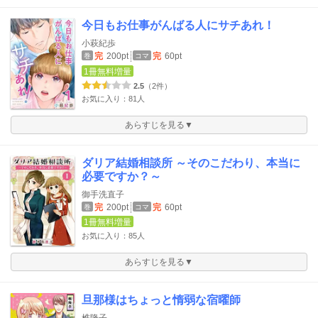
今日もお仕事がんばる人にサチあれ！
小萩紀歩
完
200pt
完
60pt
巻
コマ
1冊無料増量
2.5
（2件）
お気に入り：81人
あらすじを見る▼
ダリア結婚相談所 ～そのこだわり、本当に
必要ですか？～
御手洗直子
完
200pt
完
60pt
巻
コマ
1冊無料増量
お気に入り：85人
あらすじを見る▼
旦那様はちょっと惰弱な宿曜師