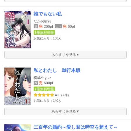
誰でもない私
なかお樹莉
完
200pt
完
60pt
巻
コマ
1冊無料増量
お気に入り：168人
あらすじを見る▼
私とわたし 単行本版
横嶋やよい
完
600pt
巻
1冊無料増量
4.9
（7件）
お気に入り：140人
あらすじを見る▼
三百年の婚約～愛し君は時空を超えて～