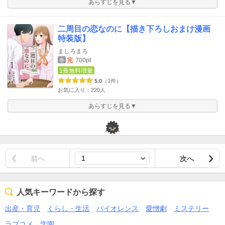
あらすじを見る▼
二周目の恋なのに【描き下ろしおまけ漫画
特装版】
ましろまろ
完
700pt
巻
1冊無料増量
5.0
（1件）
お気に入り：220人
あらすじを見る▼
前へ
次へ
人気キーワードから探す
出産・育児
くらし・生活
バイオレンス
愛憎劇
ミステリー
ラブコメ
学園