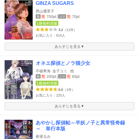
GINZA SUGARS
西山優里子
完
700pt
完
70pt
巻
コマ
1冊無料増量
3.2
（11件）
お気に入り：614人
あらすじを見る▼
オネエ探偵とノラ猫少女
不破希海
金子ユミ
他
完
200pt
完
60pt
巻
コマ
1冊無料増量
5.0
（1件）
お気に入り：220人
あらすじを見る▼
あやかし探偵帖～半妖ノ子と異常怪奇録
～ 単行本版
夜寝るみ