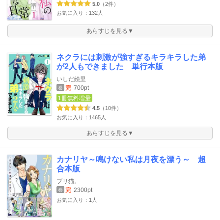
5.0
（2件）
お気に入り：132人
あらすじを見る▼
ネクラには刺激が強すぎるキラキラした弟
が2人もできました 単行本版
いしだ絵里
完
700pt
巻
1冊無料増量
4.5
（10件）
お気に入り：1465人
あらすじを見る▼
カナリヤ～鳴けない私は月夜を漂う～ 超
合本版
ブリ猫。
完
2300pt
巻
お気に入り：1人