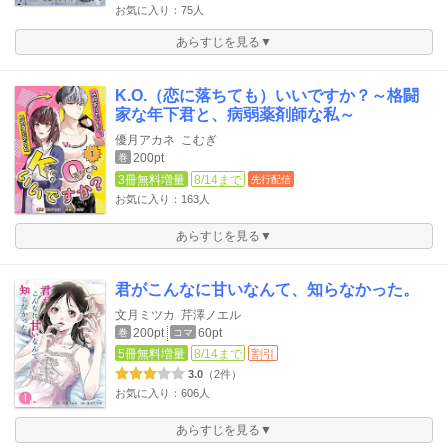
お気に入り：75人
あらすじを見る▼
K.O.（恋に落ちても）いいですか？～格闘
家な年下君と、病弱薬剤師な私～
優月アカネ
こむぎ
200pt
巻
3冊無料増量
8/14まで
先行配信
お気に入り：163人
あらすじを見る▼
君がこんなに甘いなんて、知らなかった。
文月ミツカ
芹澤ノエル
200pt
60pt
巻
コマ
5冊無料増量
8/14まで
割引
3.0
（2件）
お気に入り：606人
あらすじを見る▼