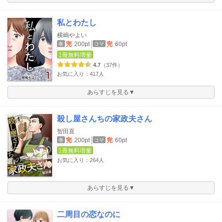
私とわたし
横嶋やよい
完
200pt
完
60pt
巻
コマ
1冊無料増量
4.7
（37件）
お気に入り：417人
あらすじを見る▼
殺し屋さんちの家政夫さん
智田直
完
200pt
完
60pt
巻
コマ
1冊無料増量
お気に入り：264人
あらすじを見る▼
二周目の恋なのに