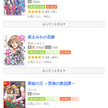
780pt
巻
1冊無料増量
先行配信
4.0
（2件）
お気に入り：642人
あらすじを見る▼
疵まみれの花嫁
あぎじゅんこ
完
200pt
70pt
巻
コマ
2冊無料増量
8/23まで
先行配信
3.9
（38件）
お気に入り：1340人
あらすじを見る▼
翠姫の王 ～冥海の禁忌譚～
カジカ
200pt
巻
1冊無料増量
8/14まで
割引
先行配信
お気に入り：20人