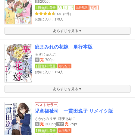
200pt
巻
4冊無料増量
8/14まで
割引
先行配信
4.6
（5件）
お気に入り：179人
あらすじを見る▼
疵まみれの花嫁 単行本版
あぎじゅんこ
完
700pt
巻
1冊無料増量
先行配信
お気に入り：124人
あらすじを見る▼
ベストセラー
児童福祉司 一貫田逸子 リメイク版
さかたのり子
穂実あゆこ
完
200pt
完
75pt
巻
コマ
1冊無料増量
先行配信