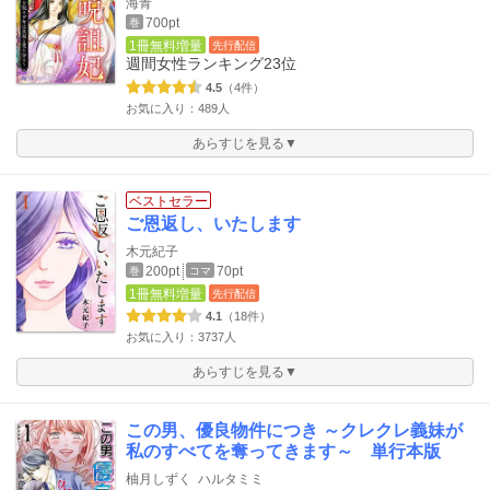
海青
700pt
巻
1冊無料増量
先行配信
週間女性ランキング
23位
4.5
（4件）
お気に入り：489人
あらすじを見る▼
ベストセラー
ご恩返し、いたします
木元紀子
200pt
70pt
巻
コマ
1冊無料増量
先行配信
4.1
（18件）
お気に入り：3737人
あらすじを見る▼
この男、優良物件につき ～クレクレ義妹が
私のすべてを奪ってきます～ 単行本版
柚月しずく
ハルタミミ