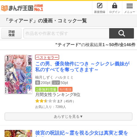
新規登録
ログイン
メニュー
「ティアード」の漫画・コミック一覧
詳細
検索
"ティアード"
の検索結果
1～50件/全146件
ベストセラー
この男、優良物件につき ～クレクレ義妹が
私のすべてを奪ってきます～
柚月しずく
ハルタミミ
200pt
50pt
巻
コマ
1冊無料増量
先行配信
月間女性ランキング
8位
2.7
（45件）
お気に入り：7289人
あらすじを見る▼
後宮の呪詛妃～霊を視る少女は真実と愛を