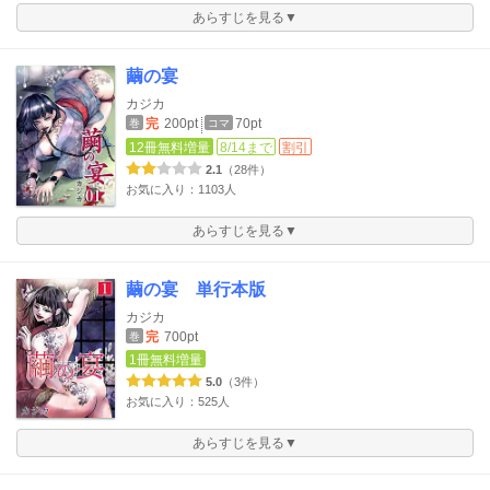
あらすじを見る▼
繭の宴
カジカ
完
200pt
70pt
巻
コマ
12冊無料増量
8/14まで
割引
2.1
（28件）
お気に入り：1103人
あらすじを見る▼
繭の宴 単行本版
カジカ
完
700pt
巻
1冊無料増量
5.0
（3件）
お気に入り：525人
あらすじを見る▼