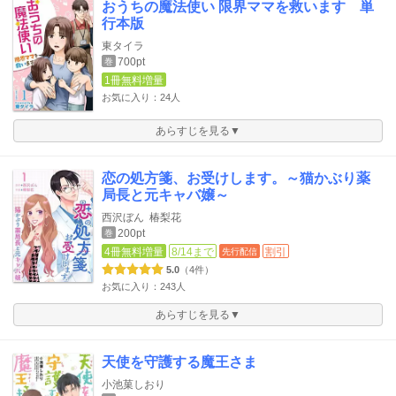
おうちの魔法使い 限界ママを救います 単
行本版
東タイラ
700pt
巻
1冊無料増量
お気に入り：24人
あらすじを見る▼
恋の処方箋、お受けします。～猫かぶり薬
局長と元キャバ嬢～
西沢ぼん
椿梨花
200pt
巻
4冊無料増量
8/14まで
割引
先行配信
5.0
（4件）
お気に入り：243人
あらすじを見る▼
天使を守護する魔王さま
小池菓しおり