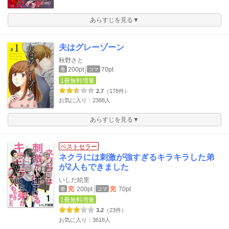
あらすじを見る▼
夫はグレーゾーン
秋野さと
200pt
70pt
巻
コマ
1冊無料増量
2.7
（178件）
お気に入り：2388人
あらすじを見る▼
ベストセラー
ネクラには刺激が強すぎるキラキラした弟
が2人もできました
いしだ絵里
完
200pt
完
70pt
巻
コマ
1冊無料増量
3.2
（23件）
お気に入り：3618人