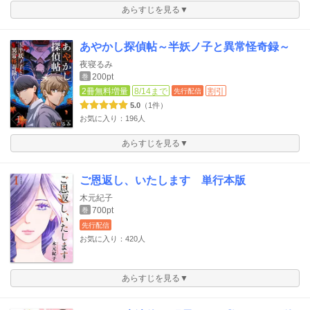
あらすじを見る▼
あやかし探偵帖～半妖ノ子と異常怪奇録～
夜寝るみ
200pt
巻
2冊無料増量
8/14まで
割引
先行配信
5.0
（1件）
お気に入り：196人
あらすじを見る▼
ご恩返し、いたします 単行本版
木元紀子
700pt
巻
先行配信
お気に入り：420人
あらすじを見る▼