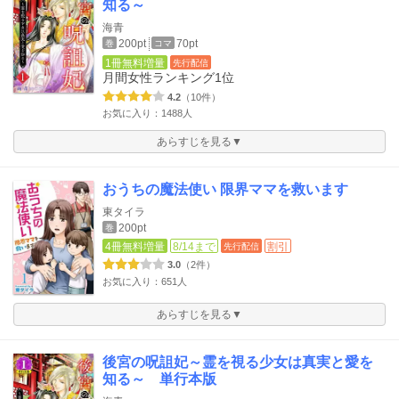
知る～
海青
200pt
70pt
巻
コマ
1冊無料増量
先行配信
月間女性ランキング
1位
4.2
（10件）
お気に入り：1488人
あらすじを見る▼
おうちの魔法使い 限界ママを救います
東タイラ
200pt
巻
4冊無料増量
8/14まで
割引
先行配信
3.0
（2件）
お気に入り：651人
あらすじを見る▼
後宮の呪詛妃～霊を視る少女は真実と愛を
知る～ 単行本版