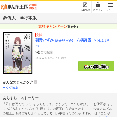
新規登録
ログイン
メニュー
葬偽人 単行本版
無料キャンペーン
実施中！
女性
朝野いずみ
八橋舞雪
（あさのいずみ）
（やつはしまゆ
き）
5巻
まで配信
1517人
がお気に入り登録中
みんなのまんがタグ
タグ編集
あらすじ | ストーリー
「君には死んだ“フリ”をしてもらう。そうしたらボクらが奴らに“お仕置き”をし
てあげるよ」すべての『計画』はこの言葉から始まった！ ――今まさにビル
の屋上から飛び降りようとしている田乃中雀（たのなか すずめ）は『自分が死