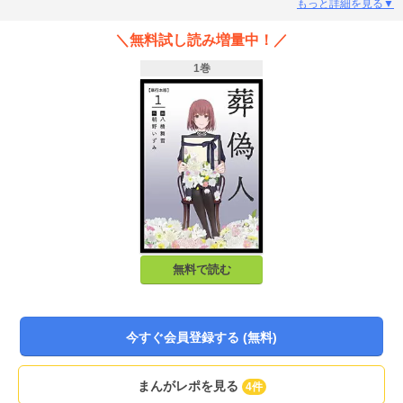
んだら“彼女たち”は反省してくれるかな？』そんなことを考えて震えていた。入
もっと詳細を見る▼
社して数カ月の会社で味わった陰湿で凄惨な“イジメ”。そのすべてを仕組んだの
は親友と思っていた亜衣里（あいり）だった！ 絶望の淵で死を選ぼうとする
＼無料試し読み増量中！／
雀を救った“彼ら”は『偽のお葬式』で世のクズたちを裁く超ハイスペックなプロ
集団！ 華麗な“ダマし”の技の数々がモヤモヤを吹き飛ばす新感覚仕返しストー
1巻
リー！
無料で読む
今すぐ会員登録する (無料)
まんがレポを見る
4件