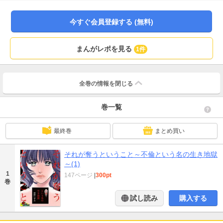
作！！【燃え尽きたかった女】母子家庭。優しい母の恋人は既婚者だった。そ
れを知り別れたが、相手の妻からの壮絶な嫌がらせに母は憔悴。ある日、訪問
今すぐ会員登録する (無料)
してきた妻に襲いかかられる母。気付くと妻は血まみれで倒れていて…。重い
不倫の代償。【愛人の娘】奪った女、奪われた女の激情を描く朝野いずみ傑作
選3選！※本作は雑誌「家庭サスペンス」「嫁と姑DX」等に掲載されていた作
まんがレポを見る
1件
品を電子配信用に再編集・改題したものです。
全巻の情報を
閉じる
巻一覧
最終巻
まとめ買い
それが奪うということ～不倫という名の生き地獄
～(1)
1
147ページ
|
300pt
巻
試し読み
購入する