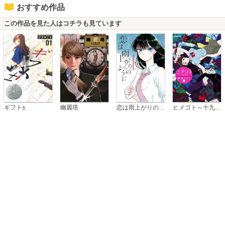
おすすめ作品
この作品を見た人はコチラも見ています
恋は雨上がりのように
ギフト±
幽麗塔
ヒメゴト～十九歳の制服～