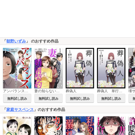
「
朝野いずみ
」 のおすすめ作品
アンバランス～私だけがブスだった～
妻の知らない婚前契約
葬偽人
葬偽人 単行本版
無料試し読み
無料試し読み
無料試し読み
無料試し読み
「
家庭サスペンス
」のおすすめ作品