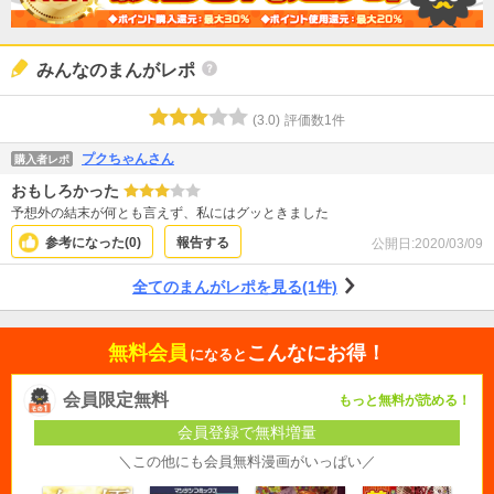
みんなのまんがレポ
(
3.0
)
評価数
1
件
プクちゃんさん
購入者レポ
おもしろかった
予想外の結末が何とも言えず、私にはグッときました
参考になった(
0
)
報告する
公開日:
2020/03/09
全てのまんがレポを見る(1件)
無料会員
こんなにお得！
になると
会員限定無料
もっと無料が読める！
会員登録で無料増量
＼この他にも会員無料漫画がいっぱい／