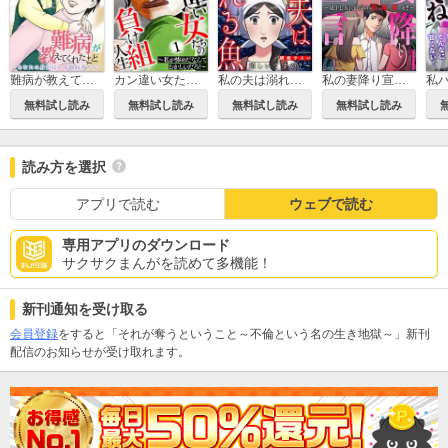
難病が教えてくれたこと ～あなたの身近にいる闘病者たち～
カン違い女たちの負け組人生～私が惨めだなんておかしいだろ！～
私の夫は溺れる魚～雑魚を寝取って嬉しいですか？～
私の妻降り宣言～見下し夫に最高の修羅場を!!～
無料試し読み
無料試し読み
無料試し読み
無料試し読み
読み方を選択
アプリで読む
ウェブで読む
専用アプリのダウンロード
サクサクまんがを読めて多機能！
新刊通知を受け取る
会員登録
をすると「それが奪うということ～不倫という名の生き地獄～」新刊
配信のお知らせが受け取れます。