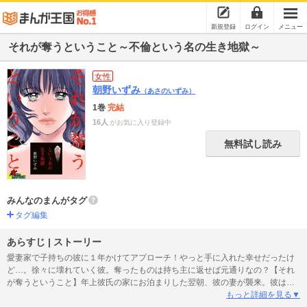
新規登録
ログイン
メニュー
それが奪うということ～不倫という名の生き地獄～
女性
朝野いずみ
（あさのいずみ）
1巻
完結
16人
がお気に入り登録中
無料試し読み
みんなのまんがタグ
タグ編集
あらすじ | ストーリー
愛妻家で子持ちの彼に１年かけてアプローチ！やっと手に入れた幸せだったけ
ど…。徐々に壊れていく彼。奪ったものは持ち主に返せば元通りなの？【それ
が奪うということ】年上彼氏の家にお泊まりした翌朝、彼の妻が襲来。彼は独
身だったはずなのに…。嫌がらせで退職。でも、奥さんからの憎しみが彼に愛
もっと詳細を見る▼
されている確かな証し――。「許したら駄目、憎み続けていて…」衝撃の問題