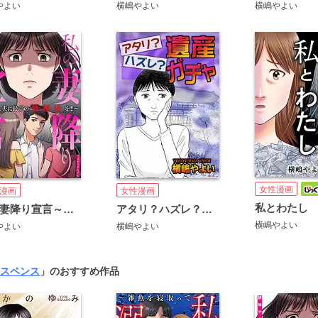
横嶋やよい
やよい
横嶋やよい
女性漫画
女性漫画
漫画
アタリ？ハズレ？遺産ガチャ【単話版】
私の妻降り宣言～見下し夫に最高の修羅場を!!～
横嶋やよい
横嶋やよい
やよい
スペンス
」のおすすめ作品