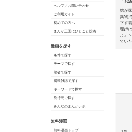
「絶
ヘルプ／お問い合わせ
姑が
ご利用ガイド
異物
下す
初めての方へ
理姉
まんが王国にひとこと投稿
よ』
てい
漫画を探す
条件で探す
テーマで探す
著者で探す
掲載雑誌で探す
キーワードで探す
発行元で探す
みんなのまんがレポ
無料漫画
無料漫画トップ
1巻