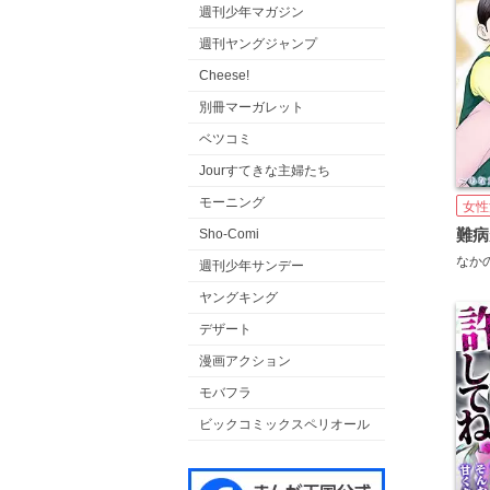
週刊少年マガジン
週刊ヤングジャンプ
Cheese!
別冊マーガレット
ベツコミ
Jourすてきな主婦たち
モーニング
女性
Sho-Comi
なか
週刊少年サンデー
ヤングキング
デザート
漫画アクション
モバフラ
ビックコミックスペリオール