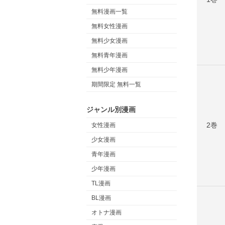
無料漫画一覧
無料女性漫画
無料少女漫画
無料青年漫画
無料少年漫画
期間限定 無料一覧
ジャンル別漫画
2巻
女性漫画
少女漫画
青年漫画
少年漫画
TL漫画
BL漫画
オトナ漫画