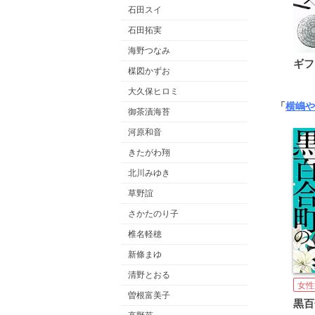
石田スイ
石田拓実
海野つなみ
ギフ
楳図かずお
大久保ヒロミ
「
横嶋や
御茶漬海苔
河原和音
きたがわ翔
北川みゆき
草野誼
さかたのり子
椎名軽穂
新條まゆ
清野とおる
女性
曽根富美子
黒百