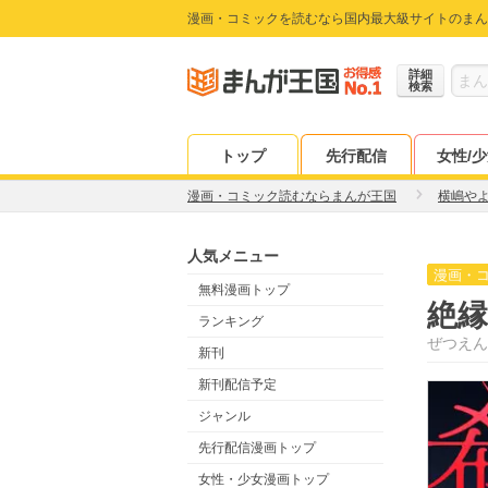
漫画・コミックを読むなら国内最大級サイトのまん
詳細
検索
トップ
先行配信
女性/
漫画・コミック読むならまんが王国
横嶋や
人気メニュー
漫画・
無料漫画トップ
絶縁
ランキング
ぜつえん
新刊
新刊配信予定
ジャンル
先行配信漫画トップ
女性・少女漫画トップ