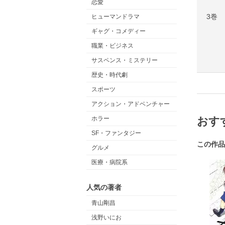
恋愛
3巻
ヒューマンドラマ
ギャグ・コメディー
職業・ビジネス
サスペンス・ミステリー
歴史・時代劇
スポーツ
アクション・アドベンチャー
おす
ホラー
SF・ファンタジー
この作品
グルメ
医療・病院系
人気の著者
青山剛昌
浅野いにお