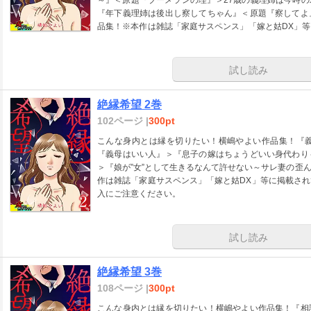
『年下義理姉は後出し察してちゃん』＜原題『察してよ
品集！※本作は雑誌「家庭サスペンス」「嫁と姑DX」
す。重複購入にご注意ください。
試し読み
絶縁希望 2巻
102ページ |
300pt
こんな身内とは縁を切りたい！横嶋やよい作品集！『
『義母はいい人』＞『息子の嫁はちょうどいい身代わり
＞『娘が”女”として生きるなんて許せない～サレ妻の歪
作は雑誌「家庭サスペンス」「嫁と姑DX」等に掲載さ
入にご注意ください。
試し読み
絶縁希望 3巻
108ページ |
300pt
こんな身内とは縁を切りたい！横嶋やよい作品集！『相