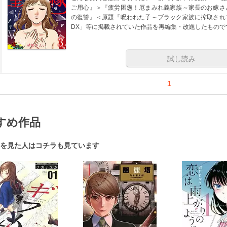
ご用心』＞『疲労困憊！厄まみれ義家族～家長のお嫁さ
の復讐』＜原題『呪われた子～ブラック家族に搾取され
DX」等に掲載されていた作品を再編集・改題したもので
試し読み
1
すめ作品
を見た人はコチラも見ています