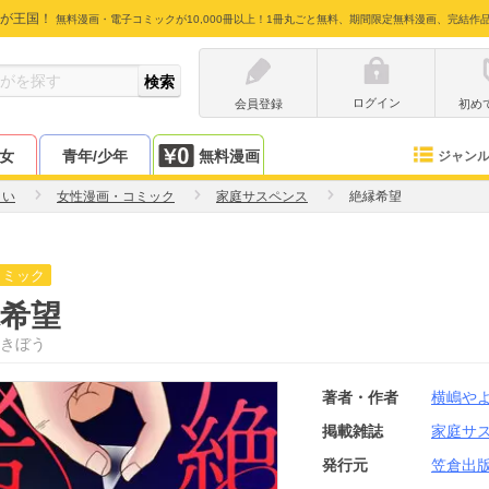
が王国！
無料漫画・電子コミックが10,000冊以上！1冊丸ごと無料、期間限定無料漫画、完結作
ログイン
会員登録
初め
少女
青年/少年
無料漫画
ジャン
よい
女性漫画・コミック
家庭サスペンス
絶縁希望
コミック
希望
きぼう
著者・作者
横嶋や
掲載雑誌
家庭サ
発行元
笠倉出