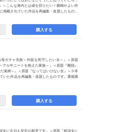
』＞こんな身内とは縁を切りたい！横嶋やよい作
等に掲載されていた作品を再編集・改題したもので
購入する
義母ガチャ失敗～外面を死守したい女～』＜原題
～アル中ニートを抱えた家族～』＜原題『離脱』
んだ束縛～』＜原題『なってはいけない女』＞※本
れていた作品を再編集・改題したものです。重複購
購入する
談女に今日も安定の殺意です』＜原題『相談女に