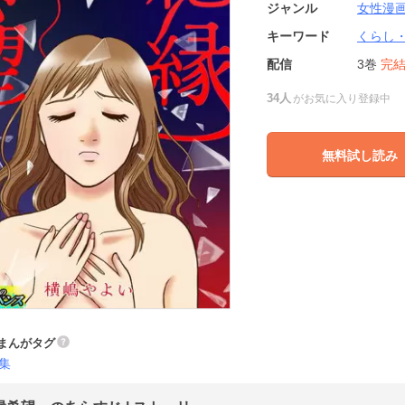
ジャンル
女性漫
キーワード
くらし
配信
3巻
完
34人
がお気に入り登録中
無料試し読み
まんがタグ
集