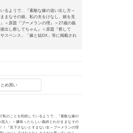
ているようで…『素敵な嫁の追い出し方～
がままなその娘。私の夫をけなし、娘を見
』＜原題『ブーメランの理』＞27歳の義
は後出し察してちゃん』＜原題『察して
サスペンス」「嫁と姑DX」等に掲載され
まとめ買い
で私のことを拒絶しているようで…『素敵な嫁の
の混入』＞嫌味ったらしい義姉とわがままなその
！！『見下さないとすまない女～ブーメランの理
の若いコにしてはおとなしそうだと思っていたら…