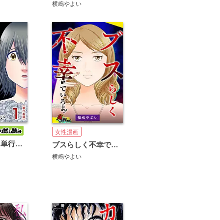
横嶋やよい
女性漫画
私とわたし 単行本版
ブスらしく不幸でいろよ！
横嶋やよい