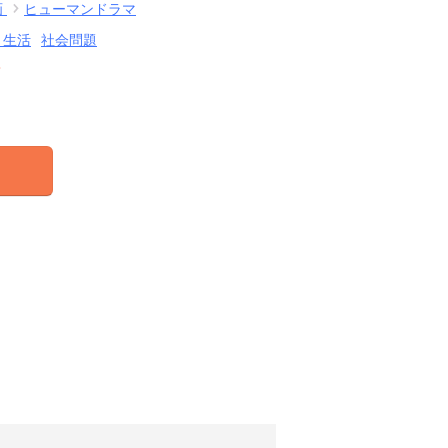
画
ヒューマンドラマ
・生活
社会問題
結