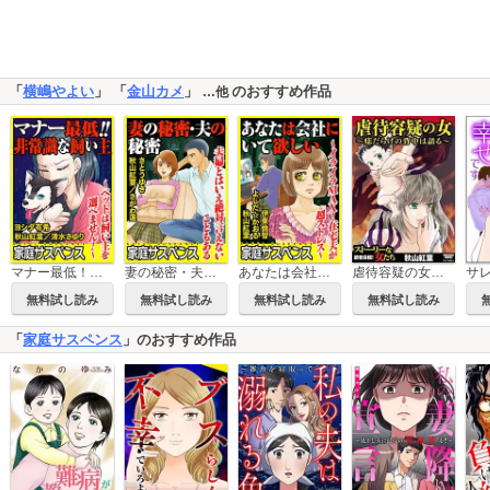
「
横嶋やよい
」 「
金山カメ
」
のおすすめ作品
…他
マナー最低！！非常識な飼い主～ペットは飼い主を選べません！～
妻の秘密・夫の秘密～夫婦とはいえ絶対言えないこともある～
あなたは会社にいて欲しい～イライラMAX！在宅夫が超ストレス～
虐待容疑の女～痣だらけの背中は語る～
無料試し読み
無料試し読み
無料試し読み
無料試し読み
「
家庭サスペンス
」のおすすめ作品