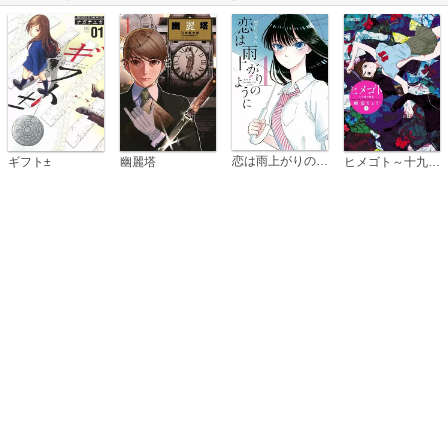
恋は雨上がりのように
ギフト±
幽麗塔
ヒメゴト～十九歳の制服～