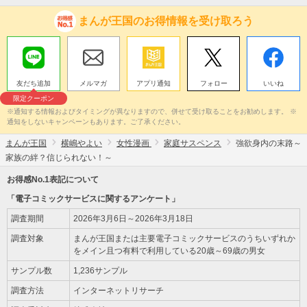
まんが王国のお得情報を受け取ろう
友だち追加
メルマガ
アプリ通知
フォロー
いいね
限定クーポン
※通知する情報およびタイミングが異なりますので、併せて受け取ることをお勧めします。 ※
通知をしないキャンペーンもあります。ご了承ください。
まんが王国
横嶋やよい
女性漫画
家庭サスペンス
強欲身内の末路～
家族の絆？信じられない！～
お得感No.1表記について
「電子コミックサービスに関するアンケート」
調査期間
2026年3月6日～2026年3月18日
調査対象
まんが王国または主要電子コミックサービスのうちいずれか
をメイン且つ有料で利用している20歳～69歳の男女
サンプル数
1,236サンプル
調査方法
インターネットリサーチ