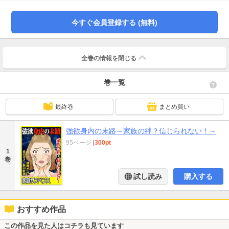
の良い男を渡り歩き贅沢三昧。目を覆うような品性下劣さで縁談を壊しておき
ながら今度はその娘に寄生しようとすり寄ってきた！【ママは寄生虫～毒親白
書～（金山カメ）】。天涯孤独だった美菜の生き別れの兄を夫が見つけ出して
今すぐ会員登録する (無料)
くれた。意気投合する夫と兄。しかし、新居に入り浸りわが物顔で振る舞う兄
に夫との仲がこじれてゆく。傷心の美菜に兄の借金と我が子の死産が追い打ち
をかけ…。【血縁のいけにえ～孤独の悪夢につけこまれて…～（秋山紅
葉）】。愛よりお金。自分の欲望のためなら家族も犠牲にする意地汚い身内の
全巻の情報を
閉じる
悪行を描くオムニバス3選を収録。※本作は描きおろし作品及び「家庭サスペン
ス」等に掲載されていた作品を電子配信用に再編集したものです。
巻一覧
最終巻
まとめ買い
強欲身内の末路～家族の絆？信じられない！～
95ページ
|
300pt
1
巻
試し読み
購入する
おすすめ作品
この作品を見た人はコチラも見ています