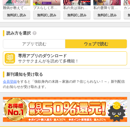
難病が教えてくれたこと ～あなたの身近にいる闘病者たち～
ブスらしく不幸でいろよ！
私の夫は溺れる魚～雑魚を寝取って嬉しいですか？～
私の妻降り宣言～見下し夫に最高の修羅場を!!～
無料試し読み
無料試し読み
無料試し読み
無料試し読み
読み方を選択
アプリで読む
ウェブで読む
専用アプリのダウンロード
サクサクまんがを読めて多機能！
新刊通知を受け取る
会員登録
をすると「強欲身内の末路～家族の絆？信じられない！～」新刊配信
のお知らせが受け取れます。