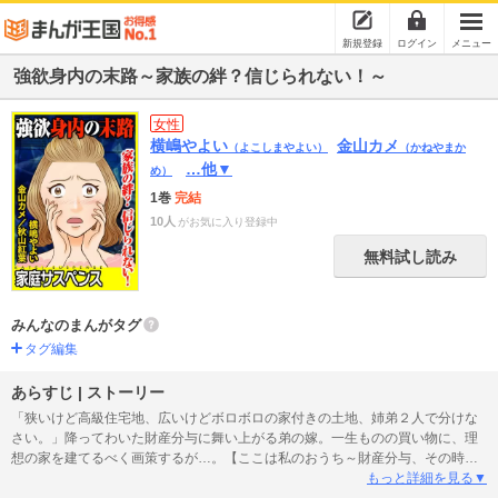
新規登録
ログイン
メニュー
強欲身内の末路～家族の絆？信じられない！～
女性
横嶋やよい
金山カメ
（よこしまやよい）
（かねやまか
…他▼
め）
1巻
完結
10人
がお気に入り登録中
無料試し読み
みんなのまんがタグ
タグ編集
あらすじ | ストーリー
「狭いけど高級住宅地、広いけどボロボロの家付きの土地、姉弟２人で分けな
さい。」降ってわいた財産分与に舞い上がる弟の嫁。一生ものの買い物に、理
想の家を建てるべく画策するが…。【ここは私のおうち～財産分与、その時…
～（横嶋やよい）】。堅実に生きる娘を見下し女子力マウントする母親は条件
もっと詳細を見る▼