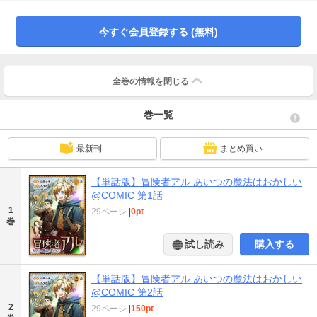
見つける。そこで出会ったのは、“自我”を持った魔道具だった！偶然、手に入れ
た古代文明の知識で、役立たずな術を次々と強力な技へと変換していき...？謙
虚堅実な少年魔法使いの王道ロードファンタジー！
今すぐ会員登録する (無料)
全巻の情報を
閉じる
巻一覧
最新刊
まとめ買い
【単話版】冒険者アル あいつの魔法はおかしい
@COMIC 第1話
1
29ページ
|
0pt
巻
試し読み
購入する
【単話版】冒険者アル あいつの魔法はおかしい
@COMIC 第2話
2
29ページ
|
150pt