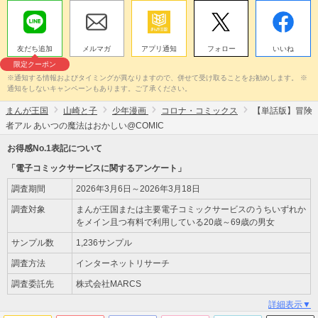
友だち追加
メルマガ
アプリ通知
フォロー
いいね
限定クーポン
※通知する情報およびタイミングが異なりますので、併せて受け取ることをお勧めします。 ※
通知をしないキャンペーンもあります。ご了承ください。
まんが王国
山崎と子
少年漫画
コロナ・コミックス
【単話版】冒険
者アル あいつの魔法はおかしい@COMIC
お得感No.1表記について
「電子コミックサービスに関するアンケート」
調査期間
2026年3月6日～2026年3月18日
調査対象
まんが王国または主要電子コミックサービスのうちいずれか
をメイン且つ有料で利用している20歳～69歳の男女
サンプル数
1,236サンプル
調査方法
インターネットリサーチ
調査委託先
株式会社MARCS
詳細表示▼