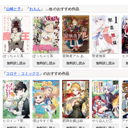
「
山崎と子
」 「
れもん
」
のおすすめ作品
…他
ぽっちゃり系サラリーマン、魔王になる。
ぽっちゃり系サラリーマン、魔王になる。【コミックス版】
冒険者アル あいつの魔法はおかしい@COMIC
聖者無双
無料試し読み
無料試し読み
無料試し読み
無料試し読み
「
コロナ・コミックス
」のおすすめ作品
ヒロイン？聖女？いいえ、オールワークスメイドです（誇）！＠COMIC
僕は今すぐ前世の記憶を捨てたい。～憧れの田舎は人外魔境でした～@COMIC
肥満令嬢は細くなり、後は傾国の美女（物理）として生きるのみ@COMIC
やり込んだ乙女ゲームの悪役モブですが、断罪は嫌なので真っ当に生きます@COMIC
無料試し読み
無料試し読み
無料試し読み
無料試し読み