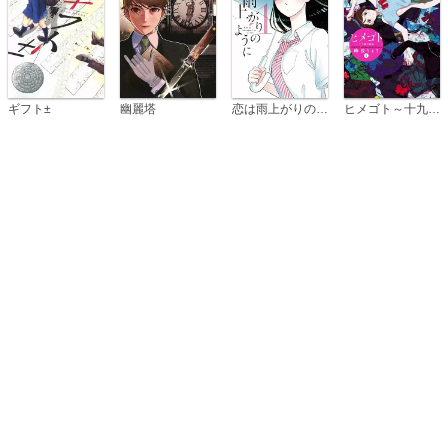
恋は雨上がりのように
ギフト±
幽麗塔
ヒメゴト～十九歳の制服～