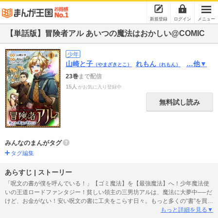
新規登録
ログイン
メニュー
【単話版】冒険者アル あいつの魔法はおかしい@COMIC
少年
山崎と子
れもん
…他▼
（やまざきとこ）
（れもん）
23巻
まで配信
15人
がお気に入り登録中
無料試し読み
みんなのまんがタグ
タグ編集
あらすじ | ストーリー
「呪文の書が僕を呼んでいる！」【ゴミ魔法】を【最強魔法】へ！少年魔法使
いの王道ロードファンタジー！貧しい領主の三男坊アルは、魔法に大夢中──だ
けど、お金がない！安い呪文の書に工夫をこらす日々。もっと多くの“書”を買い
集めようと、冒険者になった彼は、隠された太古の大賢者・テンペストの墓を
もっと詳細を見る▼