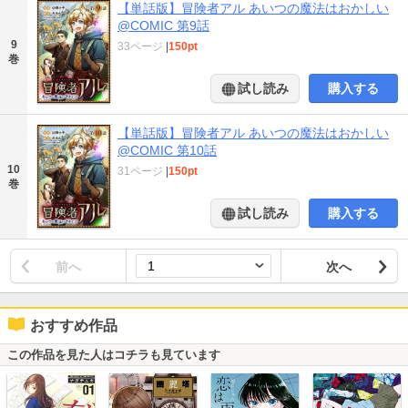
【単話版】冒険者アル あいつの魔法はおかしい
@COMIC 第9話
9
33ページ
|
150pt
巻
試し読み
購入する
【単話版】冒険者アル あいつの魔法はおかしい
@COMIC 第10話
10
31ページ
|
150pt
巻
試し読み
購入する
前へ
次へ
おすすめ作品
この作品を見た人はコチラも見ています