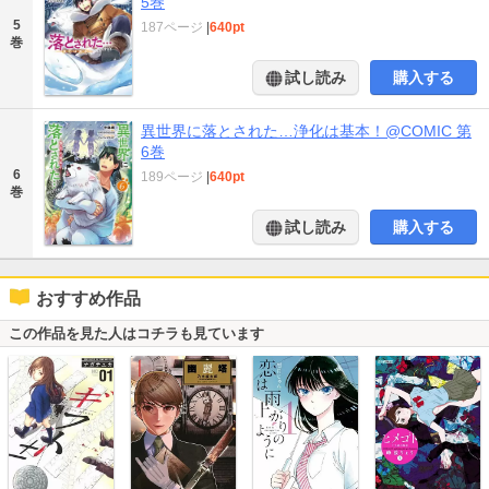
5巻
5
187ページ
|
640pt
巻
試し読み
購入する
異世界に落とされた…浄化は基本！@COMIC 第
6巻
6
189ページ
|
640pt
巻
試し読み
購入する
おすすめ作品
この作品を見た人はコチラも見ています