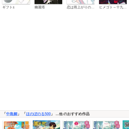
恋は雨上がりのように
ギフト±
幽麗塔
ヒメゴト～十九歳の制服～
「
中島鯛
」 「
ほのぼのる500
」
のおすすめ作品
…他