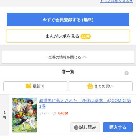
ンタジー！描き下ろし特別漫画&原作ほのぼのる500先生による書き下ろしSS
もっと詳細を見る▼
収録！【あらすじ】ある日、日本の冴えない青年・翔（あきら）は勇者召喚に
巻き込まれて異世界へ。次に彼が目を覚ますと、そこは王様のいるお城……で
はなく、深い森の中だった！途方にくれるかと思いきや、翔は持ち前の深く考
今すぐ会員登録する (無料)
えないポジティブさでサバイバル生活を開始！すると、気づかぬうちに呪いに
苦しむ森の住人たちを次々と魔力で救い――狼や犬たちに懐かれて癒しの「も
ふもふ」パラダイス状態！？だが、翔は実は彼らが伝説の魔獣や精霊だとは一
まんがレポを見る
11件
切気づいていない。さらに、主（あるじ）として慕われていることを！ポジテ
ィブ青年が無自覚に伝説の「もふもふ」と戯れる、ほのぼの勘違いファンタジ
ー開幕！
全巻の情報を
閉じる
巻一覧
最新刊
まとめ買い
異世界に落とされた…浄化は基本！@COMIC 第
1巻
1
177ページ
|
640pt
巻
試し読み
購入する