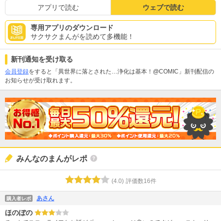
アプリで読む
ウェブで読む
専用アプリのダウンロード
サクサクまんがを読めて多機能！
新刊通知を受け取る
会員登録
をすると「異世界に落とされた…浄化は基本！@COMIC」新刊配信の
お知らせが受け取れます。
みんなのまんがレポ
(
4.0
)
評価数
16
件
あさん
購入者レポ
ほのぼの