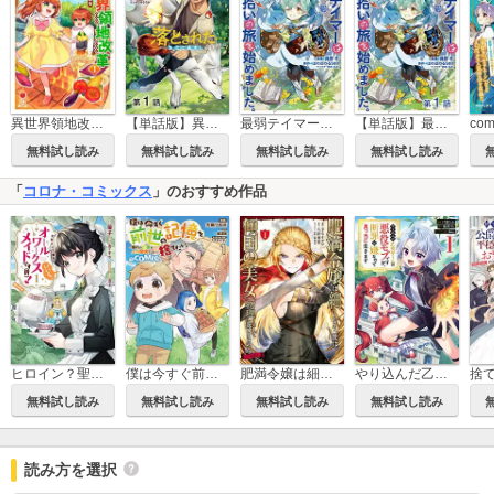
異世界領地改革～土魔法で始める公共事業～
【単話版】異世界に落とされた…浄化は基本！@COMIC
最弱テイマーはゴミ拾いの旅を始めました。@COMIC
【単話版】最弱テイマーはゴミ拾いの旅を始めました。@COMIC
無料試し読み
無料試し読み
無料試し読み
無料試し読み
「
コロナ・コミックス
」のおすすめ作品
ヒロイン？聖女？いいえ、オールワークスメイドです（誇）！＠COMIC
僕は今すぐ前世の記憶を捨てたい。～憧れの田舎は人外魔境でした～@COMIC
肥満令嬢は細くなり、後は傾国の美女（物理）として生きるのみ@COMIC
やり込んだ乙女ゲームの悪役モブですが、断罪は嫌なので真っ当に生きます@COMIC
無料試し読み
無料試し読み
無料試し読み
無料試し読み
読み方を選択