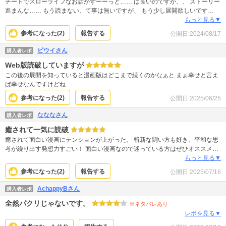
チートでスローライフなお話がずーーっと…… は良いのですが、、 ストーリー
進まんな…… もう読まない、て事は無いですが、 もう少し展開欲しいです
ー。。
もっと見る▼
参考になった(
2
)
報告する
公開日:
2024/08/17
ピウイさん
購入者レポ
Web版読破していますが
この後の展開を知っていると漫画版はどこまで続くのかなぁと まぁ幸せと言え
ば幸せなんですけどね
参考になった(
2
)
報告する
公開日:
2025/06/25
なななさん
購入者レポ
癒されて一気に読破
癒されて面白い漫画にテンションが上がった。 斬新な闘い方も好き、平和な思
考が繰り出す発想力すごい！ 面白い漫画なので迷っている方はぜひオススメ。
早く最新刊みたい。
もっと見る▼
参考になった(
2
)
報告する
公開日:
2025/07/16
AchappyBさん
購入者レポ
全然パクリじゃないです。
※ネタバレあり
レポを見る▼