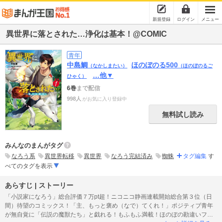
新規登録
ログイン
メニュー
異世界に落とされた…浄化は基本！@COMIC
青年
中島鯛
ほのぼのる500
（なかしまたい）
（ほのぼのるご
…他▼
ひゃく）
6巻
まで配信
998人
がお気に入り登録中
無料試し読み
みんなのまんがタグ
なろう系
異世界転移
異世界
なろう完結済み
蜘蛛
タグ編集
す
べてのタグを表示
あらすじ | ストーリー
「小説家になろう」総合評価７万pt超！ニコニコ静画連載開始総合第３位（日
間）待望のコミックス！「主、もっと褒め（なで）てくれ！」ポジティブ青年
が無自覚に「伝説の魔獣たち」と戯れる！もふもふ満載！ほのぼの勘違いファ