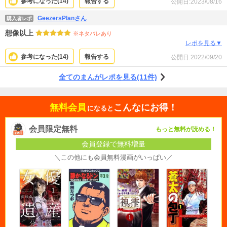
参考になった(
14
)
報告する
公開日:
2023/08/16
GeezersPlanさん
購入者レポ
想像以上
※ネタバレあり
レポを見る▼
参考になった(
14
)
報告する
公開日:
2022/09/20
全てのまんがレポを見る(11件)
無料会員
こんなにお得！
になると
会員限定無料
もっと無料が読める！
会員登録で無料増量
＼この他にも会員無料漫画がいっぱい／