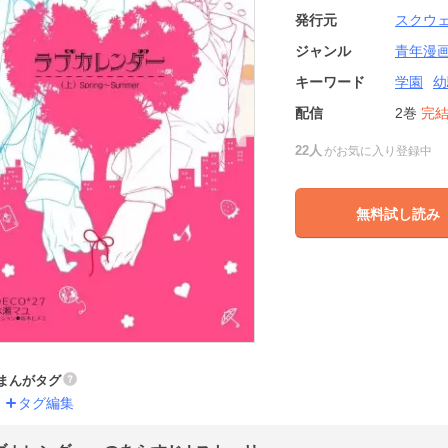
発行元
スクウ
ジャンル
青年漫
キーワード
学園
幼
配信
2巻
完
22人
がお気に入り登録中
無料試し読み
まんがタグ
タグ編集