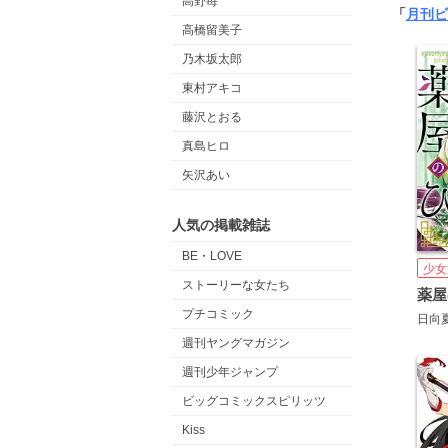
高野苺
「
月刊ビ
高橋留美子
乃木坂太郎
東村アキコ
藤沢とおる
真島ヒロ
矢沢あい
人気の掲載雑誌
BE・LOVE
少女
ストーリーな女たち
薬屋
プチコミック
週刊ヤングマガジン
週刊少年ジャンプ
ビッグコミックスピリッツ
Kiss