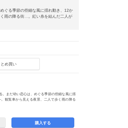
めぐる季節の些細な風に揺れ動き、12か
歩く雨の降る街…。紅い糸を結んだ二人が
まとめ買い
る。まだ幼い恋心は、めぐる季節の些細な風に揺
―。観覧車から見える夜景、二人で歩く雨の降る
購入する