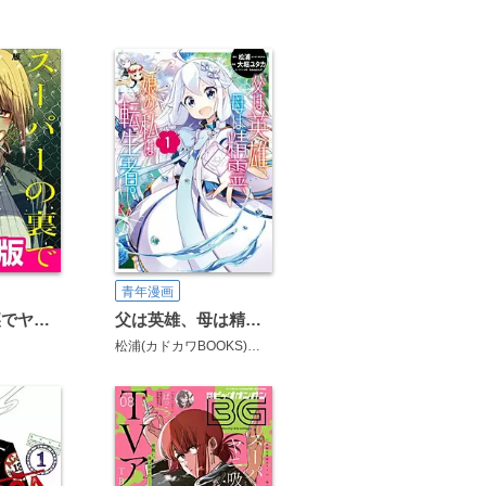
青年漫画
スーパーの裏でヤニ吸うふたり 特装版
父は英雄、母は精霊、娘の私は転生者。
神奈月昇
松浦(カドカワBOOKS)
大堀ユタカ
keepout