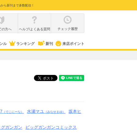
品から新刊まで多数配信！
チェック履歴
ての方へ
ヘルプ/よくある質問
ンル
ランキング
新刊
来店ポイント
7
水瀬マユ
坂本ヒ
（でこにーな）
（みなせまゆ）
ッグガンガン
ビッグガンガンコミックス