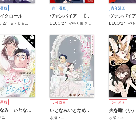
漫画
青年漫画
青年漫画
イクロール
ヴァンパイア 【連載版】
ヴァンパイ
*27
ａｋｋａ
株式会社インターネット
DECO*27
やもり四季。
DECO*27
やも
漫画
女性漫画
女性漫画
いとなみ いとなめた 分冊版
夫を噛（か
いとなみいとなめず【無料ダイジェスト版】
マユ
水瀬マユ
水瀬マユ