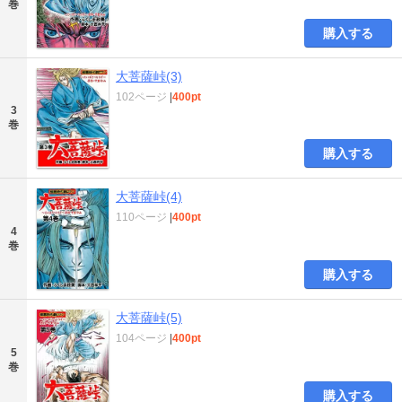
巻
購入する
大菩薩峠(3)
102ページ
|
400pt
3
巻
購入する
大菩薩峠(4)
110ページ
|
400pt
4
巻
購入する
大菩薩峠(5)
104ページ
|
400pt
5
巻
購入する