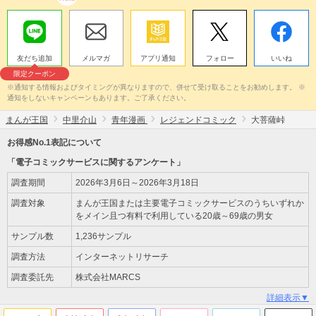
友だち追加
メルマガ
アプリ通知
フォロー
いいね
限定クーポン
※通知する情報およびタイミングが異なりますので、併せて受け取ることをお勧めします。 ※
通知をしないキャンペーンもあります。ご了承ください。
まんが王国
中里介山
青年漫画
レジェンドコミック
大菩薩峠
お得感No.1表記について
「電子コミックサービスに関するアンケート」
調査期間
2026年3月6日～2026年3月18日
調査対象
まんが王国または主要電子コミックサービスのうちいずれか
をメイン且つ有料で利用している20歳～69歳の男女
サンプル数
1,236サンプル
調査方法
インターネットリサーチ
調査委託先
株式会社MARCS
詳細表示▼