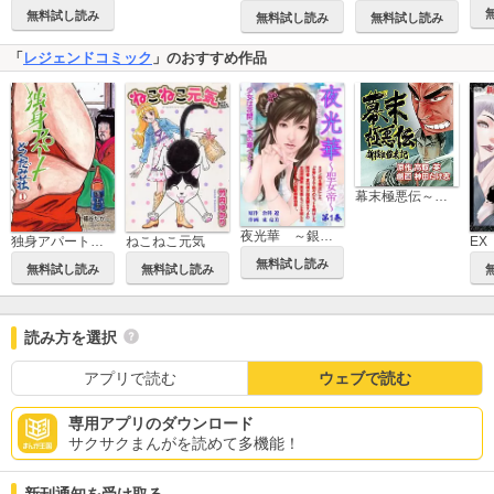
無料試し読み
無料試し読み
無料試し読み
「
レジェンドコミック
」のおすすめ作品
幕末極悪伝～新撰組始末記～
夜光華 ～銀座堕天処女～
ねこねこ元気
独身アパートどくだみ荘
無料試し読み
無料試し読み
無料試し読み
読み方を選択
アプリで読む
ウェブで読む
専用アプリのダウンロード
サクサクまんがを読めて多機能！