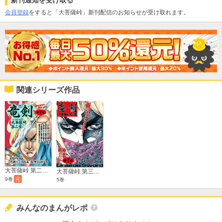
新刊通知を受け取る
会員登録
をすると「大菩薩峠」新刊配信のお知らせが受け取れます。
関連シリーズ作品
大菩薩峠 第二章 竜剣
大菩薩峠 第三章 竜剣
9巻
完
5巻
みんなのまんがレポ