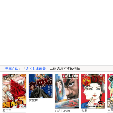
「
中里介山
」 「
ふくしま政美
」
のおすすめ作品
…他
女犯坊
超市民F
むさしの無
大奥