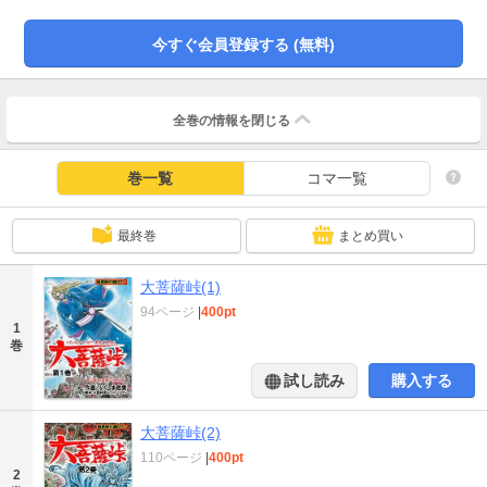
今すぐ会員登録する (無料)
全巻の情報を
閉じる
巻一覧
コマ一覧
最終巻
まとめ買い
大菩薩峠(1)
94ページ
|
400pt
1
巻
試し読み
購入する
大菩薩峠(2)
110ページ
|
400pt
2