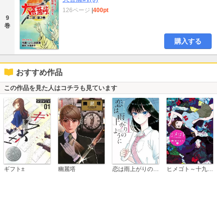
126ページ
|
400pt
9
巻
購入する
おすすめ作品
この作品を見た人はコチラも見ています
恋は雨上がりのように
ギフト±
幽麗塔
ヒメゴト～十九歳の制服～