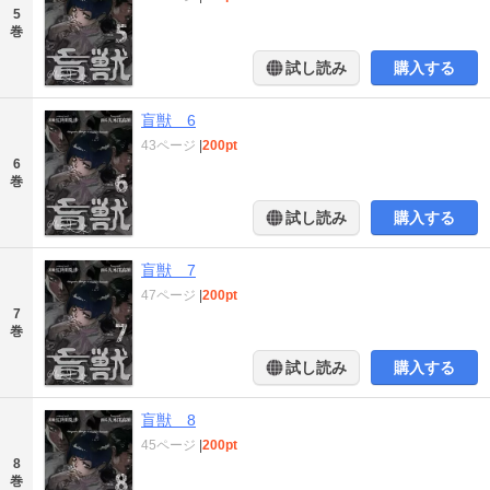
5
巻
試し読み
購入する
盲獣 6
43ページ
|
200pt
6
巻
試し読み
購入する
盲獣 7
47ページ
|
200pt
7
巻
試し読み
購入する
盲獣 8
45ページ
|
200pt
8
巻