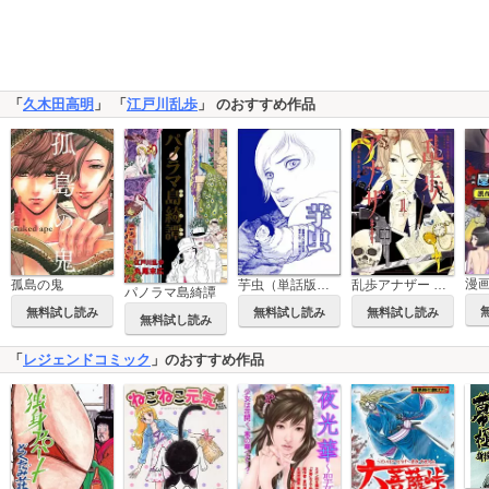
「
久木田高明
」 「
江戸川乱歩
」 のおすすめ作品
芋虫（単話版）＜処刑される女たち～肉削ぎ・四肢切断～＞
孤島の鬼
乱歩アナザー ―明智小五郎狂詩曲―
パノラマ島綺譚
無料試し読み
無料試し読み
無料試し読み
無料試し読み
「
レジェンドコミック
」のおすすめ作品