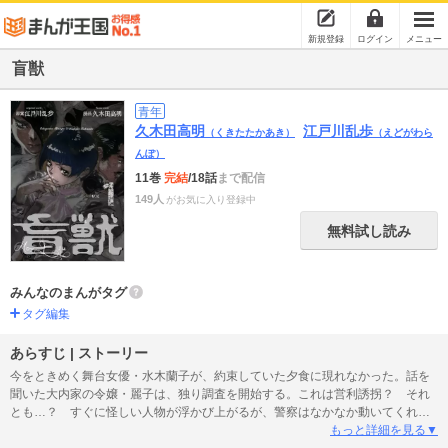
新規登録
ログイン
メニュー
盲獣
青年
久木田高明
江戸川乱歩
（くきたたかあき）
（えどがわら
んぽ）
11巻
完結
/18話
まで配信
149人
がお気に入り登録中
無料試し読み
みんなのまんがタグ
タグ編集
あらすじ | ストーリー
今をときめく舞台女優・水木蘭子が、約束していた夕食に現れなかった。話を
聞いた大内家の令嬢・麗子は、独り調査を開始する。これは営利誘拐？ それ
とも…？ すぐに怪しい人物が浮かび上がるが、警察はなかなか動いてくれ
ず、麗子は素人ながら探偵役を買って出ることに。しかしこれは、世間を揺る
もっと詳細を見る▼