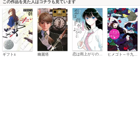
この作品を見た人はコチラも見ています
恋は雨上がりのように
ギフト±
幽麗塔
ヒメゴト～十九歳の制服～