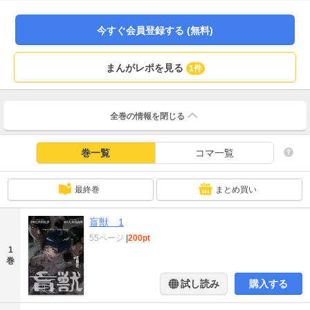
がす怪事件の幕開けだったのだ…!! 猟奇の極みを尽くした同名作を原案に、美
麗なタッチで悍ましき乱歩ワールドを描く、描き下ろし新作!!
今すぐ会員登録する (無料)
まんがレポを見る
1件
全巻の情報を
閉じる
巻一覧
コマ一覧
最終巻
まとめ買い
盲獣 1
55ページ
|
200pt
1
巻
試し読み
購入する