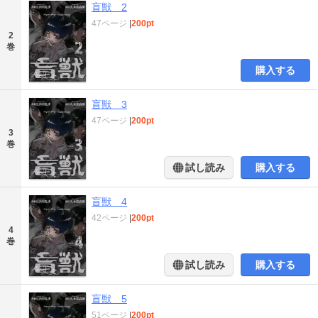
盲獣 2
47ページ
|
200pt
2
巻
購入する
盲獣 3
47ページ
|
200pt
3
巻
試し読み
購入する
盲獣 4
42ページ
|
200pt
4
巻
試し読み
購入する
盲獣 5
51ページ
|
200pt