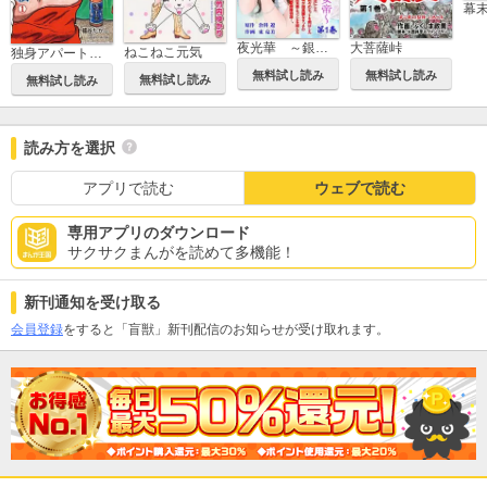
夜光華 ～銀座堕天処女～
大菩薩峠
ねこねこ元気
独身アパートどくだみ荘
無料試し読み
無料試し読み
無料試し読み
無料試し読み
読み方を選択
アプリで読む
ウェブで読む
専用アプリのダウンロード
サクサクまんがを読めて多機能！
新刊通知を受け取る
会員登録
をすると「盲獣」新刊配信のお知らせが受け取れます。