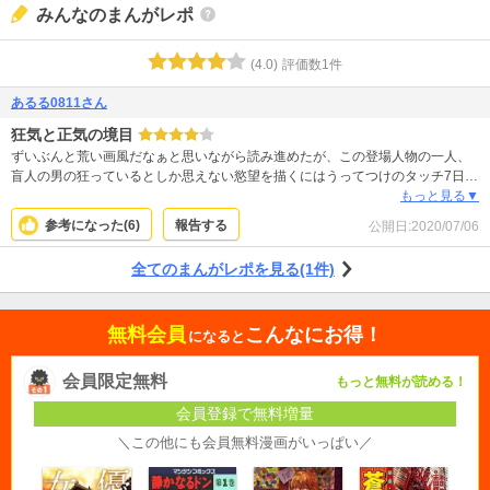
みんなのまんがレポ
(
4.0
)
評価数
1
件
あるる0811さん
狂気と正気の境目
ずいぶんと荒い画風だなぁと思いながら読み進めたが、この登場人物の一人、
盲人の男の狂っているとしか思えない慾望を描くにはうってつけのタッチ7日
も、と引き込まれ読み続けるうちになんか納得してしまった。7巻まであっとい
もっと見る▼
う間に読み終わってしまったが、この先の展開がすんごく気になる！麗子お嬢
参考になった(
6
)
報告する
公開日:
2020/07/06
様の手に余るこの狂気から、彼女が以下に逃れられるか、この狂獣に呑み込ま
れてしまうのか？ちなみに、作風上、好きキライはわかれる作品だと思う｡
全てのまんがレポを見る(1件)
無料会員
こんなにお得！
になると
会員限定無料
もっと無料が読める！
会員登録で無料増量
＼この他にも会員無料漫画がいっぱい／