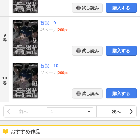
試し読み
購入する
盲獣 9
45ページ
|
200pt
9
巻
試し読み
購入する
盲獣 10
43ページ
|
200pt
10
巻
試し読み
購入する
前へ
次へ
おすすめ作品